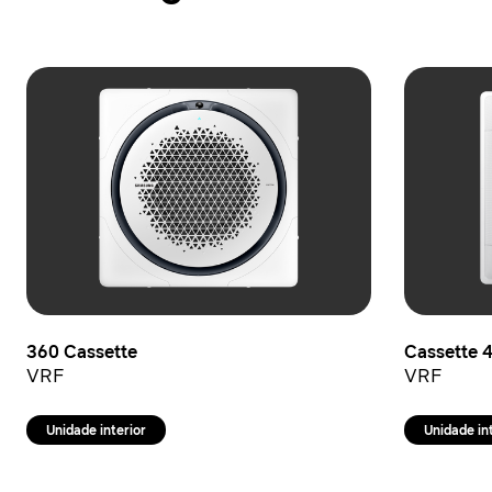
360 Cassette
Cassette 4
VRF
VRF
Unidade interior
Unidade in