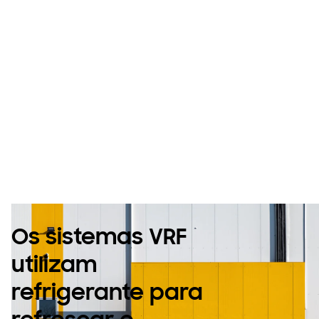
Climatização VRF
completa e
económica para
a sua empresa
Os sistemas VRF
utilizam
refrigerante para