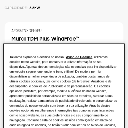
funciona?
SOLUÇÕES PARA A SUA CASA
CAPACIDADE
:
3.6KW
Equipamentos
Soluções de Ar Condicionado
Vantagens de uma bomba de calor
Equipamentos
Acerca da Samsung
AE036TNXDEH/EU
Soluções de bombas de calor
O que é um ar condicionado e como
Mural TDM Plus WindFree™️
funciona?
SOLUÇÕES PARA ESCRITÓRIOS
Principais Soluções
Capacidade Disponível
SOLUÇÕES COMERCIAIS
Tal como explicado e definido no nosso
Aviso de Cookies
, utilizamos
Soluções de ar condicionado
2.2KW
2.8KW
3.6KW
5.6KW
cookies neste website, para conservar e utilizar informação no seu
Hotéis
dispositivo. Algumas destas tecnologias são essenciais para lhe disponibilizar
um website seguro, que funcione bem, e fiável. De modo a permitir
7.1KW
disponibilizar a melhor experiência de utilizador, também gostaríamos de
Controlos
utilizar cookies opcionais, tais como cookies (de terceiros) Analíticos e de
Lojas
desempenho, e cookies de Publicidade e de personalização. Os cookies
Potência Disponível
opcionais permitem, por exemplo, medir a audiência do nosso website,
apresentar publicidade personalizada em sites de terceiros, rastrear a sua
Restaurantes
localização, realizar campanhas de publicidade direcionada, e personalizar os
monofásica
conteúdos do nosso website com base na sua utilização. Através destes
cookies opcionais recolheremos informações tais como as suas interações
Escritórios
com o nosso website, as suas preferências e o seu comportamento de
navegação. Consulte a lista de cookies incluída como ligação em baixo de
Encontrar um instalador
cada categoria de cookies, no botão "Gerir cookies" ou no Aviso de Cookies,
Sustentabilidade