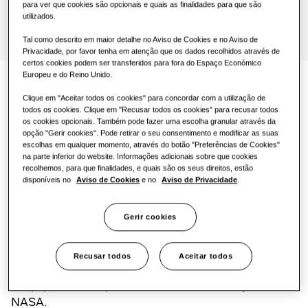
para ver que cookies são opcionais e quais as finalidades para que são
utilizados.
One Samsung
Tal como descrito em maior detalhe no Aviso de Cookies e no Aviso de
Privacidade, por favor tenha em atenção que os dados recolhidos através de
certos cookies podem ser transferidos para fora do Espaço Económico
Europeu e do Reino Unido.
TDM Plus WindFree™ Deluxe
Clique em "Aceitar todos os cookies" para concordar com a utilização de
todos os cookies. Clique em "Recusar todos os cookies" para recusar todos
os cookies opcionais. Também pode fazer uma escolha granular através da
opção "Gerir cookies". Pode retirar o seu consentimento e modificar as suas
A Samsung amplia a sua gama WindFree™ com o
escolhas em qualquer momento, através do botão "Preferências de Cookies"
novo modelo mural WindFree™ para a sua linha
na parte inferior do website. Informações adicionais sobre que cookies
de produtos EHS TDM Plus. O mais recente TDM
recolhemos, para que finalidades, e quais são os seus direitos, estão
disponíveis no
Aviso de Cookies
e no
Aviso de Privacidade
.
Plus WindFree™ Deluxe está equipado com
tecnologia de arrefecimento WindFree™,
difundindo ar fresco de forma suave e uniforme
Gerir cookies
através de milhares de micro-orifícios para criar
condições de "ar parado"¹.
Recusar todos
Aceitar todos
• Equipado com protocolo de comunicação da
NASA.