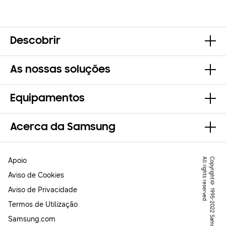
Descobrir
As nossas soluções
Equipamentos
Acerca da Samsung
Apoio
.
C
o
p
y
r
ig
h
t
©
1
9
9
5
-
2
0
2
2
S
a
m
s
u
n
g
.
A
l
l
r
ig
h
t
s
r
e
s
e
r
v
e
d
Aviso de Cookies
Aviso de Privacidade
Termos de Utilização
Samsung.com