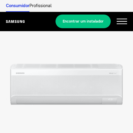
Consumidor
Profissional
Encontrar um instalador
Menu
Descobrir
SOLUÇÕES RESIDENCIAIS
As nossas soluções
O que é uma bomba de calor e como