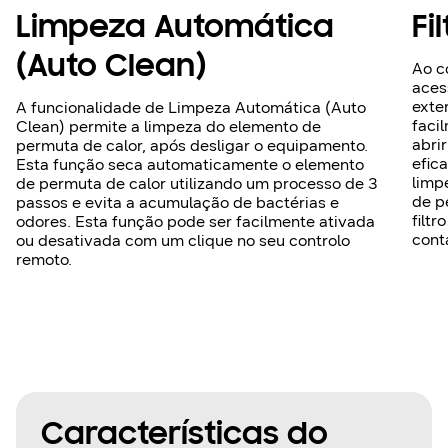
Limpeza Automática
Fi
(Auto Clean)
Ao co
aces
exte
A funcionalidade de Limpeza Automática (Auto
faci
Clean) permite a limpeza do elemento de
abri
permuta de calor, após desligar o equipamento.
efic
Esta função seca automaticamente o elemento
limp
de permuta de calor utilizando um processo de 3
de p
passos e evita a acumulação de bactérias e
filt
odores. Esta função pode ser facilmente ativada
cont
ou desativada com um clique no seu controlo
remoto.
Características do