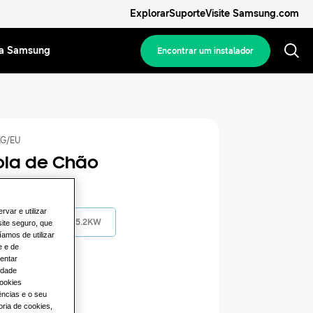
Explorar
Suporte
Visite Samsung.com
Da Samsung
Encontrar um instalador
KG/EU
la de Chão
Disponível
rvar e utilizar
3.5KW
5.2KW
site seguro, que
íamos de utilizar
e e de
entar
sponível
idade
cookies
ica
ências e o seu
ria de cookies,