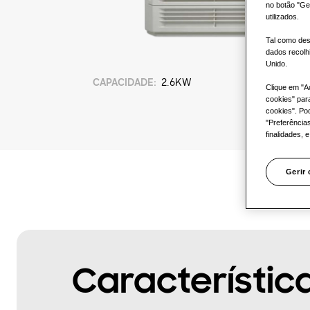
no botão "Ge
utilizados.
Tal como des
dados recolh
Unido.
CAPACIDADE
:
2.6KW
Clique em "A
cookies" par
cookies". Po
"Preferência
finalidades, 
Gerir
Característic