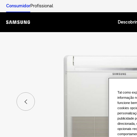
Consumidor
Profissional
Descobrir
Menu
Tal como exp
informação n
funcione bem,
cookies opci
personalizaç
publicidade p
direcionada,
opcionais re
comportament