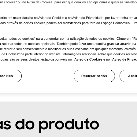
rir cookies" ou no Aviso de Cookies, para ver que cookies são opcionais e quais as finalida
crito em maior detalhe no Aviso de Cookies e no Aviso de Privacidade, por favor tenha em 
idos através de certos cookies podem ser transferidos para fora do Espaço Económico Eur
ceitar todos os cookies" para concordar com a utilização de todos os cookies. Clique em "R
a recusar todos os cookies opcionais. Também pode fazer uma escolha granular através da
de retirar o seu consentimento e modificar as suas escolhas em qualquer momento, através
s de Cookies" na parte inferior do website. Informações adicionais sobre que cookies recol
e quais são os seus direitos, estão disponíveis no
Aviso de Cookies
e no
Aviso de Priva
 cookies
Recusar todos
Acei
as do produto