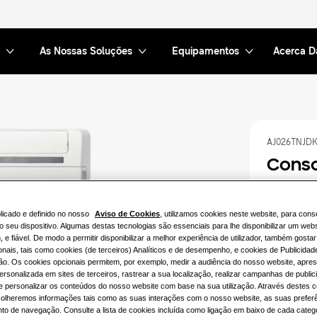
As Nossas Soluções
Equipamentos
Acerca 
AJ026TNJD
Conso
Capacidade 
licado e definido no nosso
Aviso de Cookies
, utilizamos cookies neste website, para conse
2.6KW
o seu dispositivo. Algumas destas tecnologias são essenciais para lhe disponibilizar um web
 e fiável. De modo a permitir disponibilizar a melhor experiência de utilizador, também gostar
onais, tais como cookies (de terceiros) Analíticos e de desempenho, e cookies de Publicidad
ão. Os cookies opcionais permitem, por exemplo, medir a audiência do nosso website, apres
Potência Di
ersonalizada em sites de terceiros, rastrear a sua localização, realizar campanhas de public
 e personalizar os conteúdos do nosso website com base na sua utilização. Através destes 
monofás
colheremos informações tais como as suas interações com o nosso website, as suas prefer
o de navegação. Consulte a lista de cookies incluída como ligação em baixo de cada catego