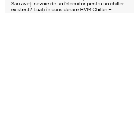
Sau aveți nevoie de un înlocuitor pentru un chiller
existent? Luați în considerare HVM Chiller –
sistemul de control al climatizării cu apă rece de la
Samsung care combină beneficiile tehnologiei VRF
și chiller și oferă flexibilitate atunci când vine
vorba de proiectarea, instalarea și operarea
sistemului.
Mai multe informaţii