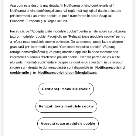
Așa cum este descris mai detaliat în Notificarea privind cookie-urile și în
One Samsung
Notificarea privind confidențialitatea, vă rugăm să rețineți că datele colectate
prin intermediul anumitor cookie-uri pot fi transferate în afara Spațiului
Economic European și a Regatului Unit.
Faceți clic pe "Acceptă toate modulele cookie" pentru a fi de acord cu utilizarea
tuturor modulelor cookie. Faceți clic pe "Refuzați toate modulele cookie" pentru
a refuza toate modulele cookie opționale. De asemenea, puteți face o alegere
granulară prin intermediul opțiunii "Gestionați modulele cookie". Vă puteți
retrage consimțământul și vă puteți modifica opțiunile în orice moment prin
intermediul butonului "Preferințe privind cookie-urile" din partea de jos a site-
ului web. Informații suplimentare despre ce cookie-uri colectăm, în ce scopuri
și care sunt drepturile dumneavoastră sunt disponibile în
Notificarea privind
cookie-urile
și în
Notificarea privind confidențialitatea
.
Gestionați modulele cookie
Refuzați toate modulele cookie
Acceptă toate modulele cookie