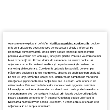
funcționează?
SOLUȚII PENTRU CASA DVS.
Produse
Soluții de aer condiționat
Beneficiile unei pompe de căldură
Produse
Despre Samsung
Soluții de pompe de căldură
Ce este un aparat de aer condiționat
și cum funcționează?
SOLUȚII PENTRU SPAȚII COMERCIALE
Produse Vedetă
Așa cum este explicat și definit în
Notificarea privind cookie-urile
, cookie-
SOLUȚII COMERCIALE
urile sunt utilizate pe acest site web pentru a stoca și utiliza informații pe
Soluții de aer condiționat
dispozitivul dumneavoastră. Unele dintre aceste tehnologii sunt esențiale
Hoteluri
pentru a vă oferi un site web sigur, funcțional și fiabil. Pentru a vă oferi cea mai
bună experiență de utilizare, dorim, de asemenea, să folosim cookie-uri
Telecomenzi
opționale, cum ar fi cookie-uri analitice și de performanță și cookie-uri de
marketing și direcționare. Cookie-urile opționale fac posibilă, de exemplu,
Spații comerciale
măsurarea audienței site-ului nostru web, afișarea de publicitate personalizată
pe site-uri terțe, urmărirea locației dvs., derularea de campanii de marketing
direcționate și personalizarea conținutului site-ului nostru web în funcție de
Spații aferente restaurantelor
utilizarea dvs. Prin intermediul acestor module cookie opționale, colectăm
informații precum interacțiunea dvs. cu site-ul nostru web, preferințele dvs. și
comportamentul dvs. de navigare. Navigați prin lista de cookie-uri legată de
Spații de birouri
fiecare categorie de cookie-uri în butonul "Gestionați cookie-urile" sau în
Notificarea noastră privind cookie-urile pentru a vedea care sunt cookie-urile
opționale și în ce scop sunt utilizate.
Sustenabilitate