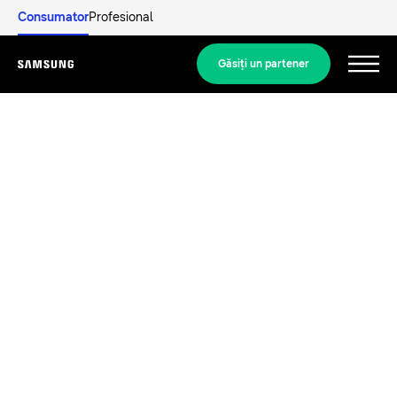
Consumator
Profesional
Găsiţi un partener
Menu
Descoperiți
SOLUȚII REZIDENȚIALE
Soluțiile noastre
Ce este o pompă de căldură și cum