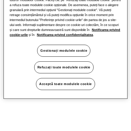
a refuza toate modulele cookie opționale. De asemenea, puteți face o alegere
granulară prin intermediul opțiunii "Gestionați modulele cookie". Vă puteți
retrage consimțământul și vă puteți modifica opțiunile în orice moment prin
intermediul butonului "Preferințe privind cookie-urile" din partea de jos a site-
ului web. Informații suplimentare despre ce cookie-uri colectăm, în ce scopuri
și care sunt drepturile dumneavoastră sunt disponibile în
Notificarea privind
cookie-urile
și în
Notificarea privind confidențialitatea
.
Gestionați modulele cookie
Refuzați toate modulele cookie
Acceptă toate modulele cookie