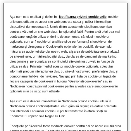
Spații comerciale
Așa cum este explicat și definit în
Notificarea privind cookie-urile
, cookie-
Spații aferente restaurantelor
urile sunt utilizate pe acest site web pentru a stoca și utiliza informații pe
dispozitivul dumneavoastră. Unele dintre aceste tehnologii sunt esențiale
pentru a vă oferi un site web sigur, funcțional și fiabil. Pentru a vă oferi cea mai
Spații de birouri
bună experiență de utilizare, dorim, de asemenea, să folosim cookie-uri
opționale, cum ar fi cookie-uri analitice și de performanță și cookie-uri de
marketing și direcționare. Cookie-urile opționale fac posibilă, de exemplu,
Sustenabilitate
măsurarea audienței site-ului nostru web, afișarea de publicitate personalizată
pe site-uri terțe, urmărirea locației dvs., derularea de campanii de marketing
One Samsung
direcționate și personalizarea conținutului site-ului nostru web în funcție de
utilizarea dvs. Prin intermediul acestor module cookie opționale, colectăm
informații precum interacțiunea dvs. cu site-ul nostru web, preferințele dvs. și
comportamentul dvs. de navigare. Navigați prin lista de cookie-uri legată de
fiecare categorie de cookie-uri în butonul "Gestionați cookie-urile" sau în
Notificarea noastră privind cookie-urile pentru a vedea care sunt cookie-urile
opționale și în ce scop sunt utilizate.
Așa cum este descris mai detaliat în Notificarea privind cookie-urile și în
Notificarea privind confidențialitatea, vă rugăm să rețineți că datele colectate
prin intermediul anumitor cookie-uri pot fi transferate în afara Spațiului
Economic European și a Regatului Unit.
Faceți clic pe "Acceptă toate modulele cookie" pentru a fi de acord cu utilizarea
tuturor modulelor cookie. Faceți clic pe "Refuzați toate modulele cookie" pentru