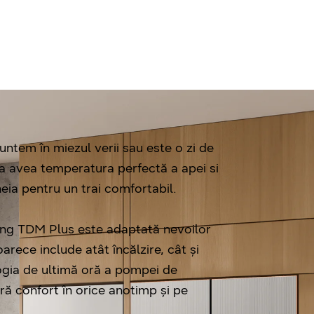
untem în miezul verii sau este o zi de
 a avea temperatura perfectă a apei si
heia pentru un trai comfortabil.
ng TDM Plus este adaptată nevoilor
arece include atât încălzire, cât și
ogia de ultimă oră a pompei de
ră confort în orice anotimp și pe