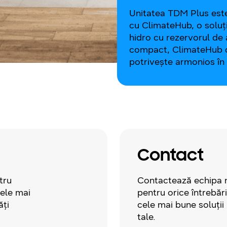
Unitatea TDM Plus est
cu ClimateHub, o soluț
hidro cu rezervorul de 
compact, ClimateHub ofe
potrivește armonios în i
Contact
tru
Contactează echipa n
cele mai
pentru orice întrebări
ăți
cele mai bune soluții
tale.