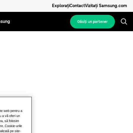
Explorați
Contact
Vizitați Samsung.com
msung
Găsiţi un partener
site web pentru a
u a vă oferi un
ea, să folosim
are. Cookie-urile
lizată pe site-