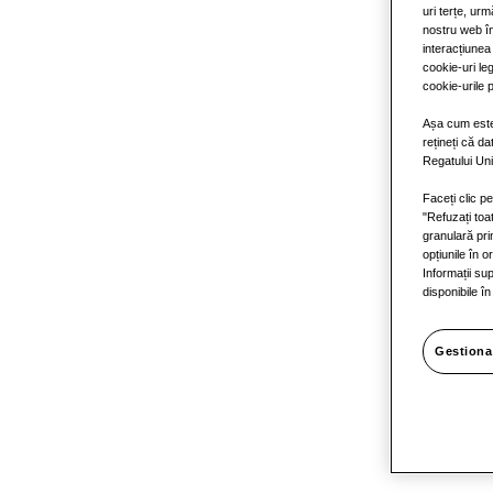
uri terțe, ur
nostru web în
interacțiunea
cookie-uri le
TDM Plus
cookie-urile 
Așa cum este 
rețineți că d
Regatului Uni
comple
Faceți clic p
"Refuzați toa
granulară pri
opțiunile în o
Informații su
încălzir
disponibile î
Gestiona
condiți