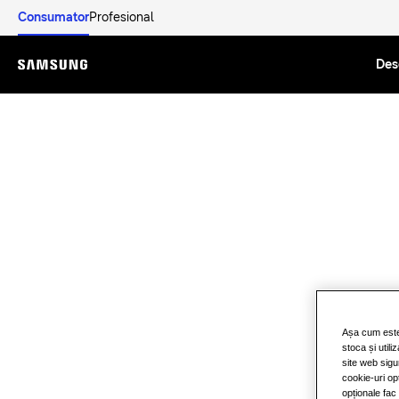
Consumator
Profesional
Des
Menu
Așa cum este 
stoca și util
site web sigu
cookie-uri op
opționale fac