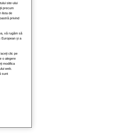
lui site-ului
ții precum
 lista de
oastră privind
atea, vă rugăm să
ic European și a
aceți clic pe
e o alegere
ți modifica
ului web.
ă sunt