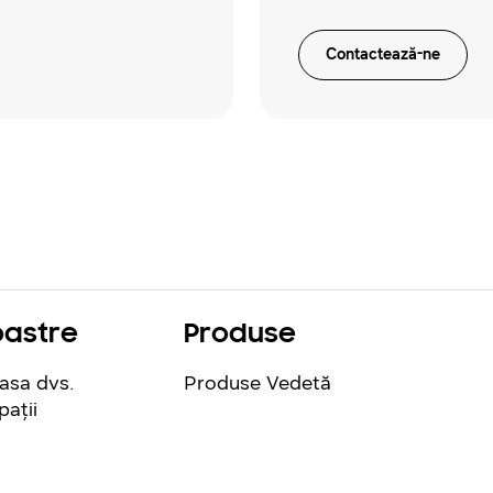
Contactează-ne
noastre
Produse
casa dvs.
Produse Vedetă
pații