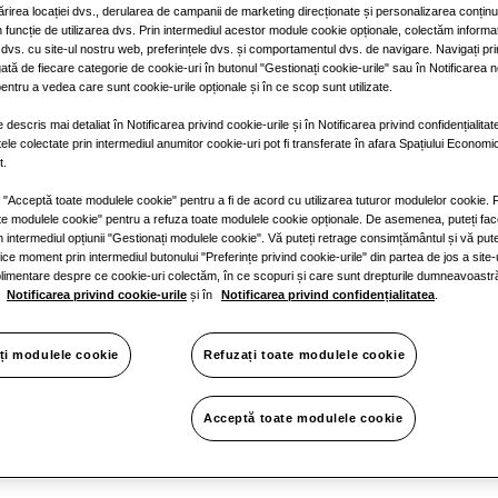
mărirea locației dvs., derularea de campanii de marketing direcționate și personalizarea conținutu
 funcție de utilizarea dvs. Prin intermediul acestor module cookie opționale, colectăm informa
 dvs. cu site-ul nostru web, preferințele dvs. și comportamentul dvs. de navigare. Navigați prin
gată de fiecare categorie de cookie-uri în butonul "Gestionați cookie-urile" sau în Notificarea n
 - soluția
pentru a vedea care sunt cookie-urile opționale și în ce scop sunt utilizate.
descris mai detaliat în Notificarea privind cookie-urile și în Notificarea privind confidențialit
atele colectate prin intermediul anumitor cookie-uri pot fi transferate în afara Spațiului Econom
t.
tă pentru
e "Acceptă toate modulele cookie" pentru a fi de acord cu utilizarea tuturor modulelor cookie. F
te modulele cookie" pentru a refuza toate modulele cookie opționale. De asemenea, puteți fac
n intermediul opțiunii "Gestionați modulele cookie". Vă puteți retrage consimțământul și vă pute
rice moment prin intermediul butonului "Preferințe privind cookie-urile" din partea de jos a site-
plimentare despre ce cookie-uri colectăm, în ce scopuri și care sunt drepturile dumneavoastr
e și aer
n
Notificarea privind cookie-urile
și în
Notificarea privind confidențialitatea
.
ți modulele cookie
Refuzați toate modulele cookie
onat
Acceptă toate modulele cookie