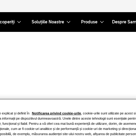
coperiți
Soluțiile Noastre
Produse
Despre Sa
explicat și definit în
Notificarea privind cookie-urile
, cookie-urile sunt utilizate pe acest 
iza informații pe dispozitivul dumneavoastră. Unele dintre aceste tehnologii sunt esențiale pentr
r, funcțional și fiabil. Pentru a vă oferi cea mai bună experiență de utilizare, dorim, de asemen
ționale, cum ar fi cookie-uri analitice și de performanță și cookie-uri de marketing și direcțion
 posibilă, de exemplu, măsurarea audienței site-ului nostru web, afișarea de publicitate persona