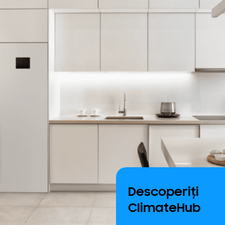
Descoperiți
ClimateHub