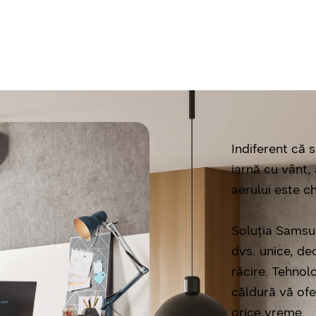
Derulați în jos
Indiferent că s
iarnă cu vânt,
aerului este c
Soluția Samsu
dvs. unice, deo
răcire. Tehnol
căldură vă ofe
orice vreme.