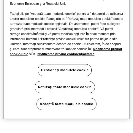
Economic European și a Regatului Unit.
Faceți clic pe "Acceptă toate modulele cookie" pentru a fi de acord cu utilizarea
tuturor modulelor cookie. Faceți clic pe "Refuzați toate modulele cookie" pentru
a refuza toate modulele cookie opționale. De asemenea, puteți face o alegere
granulară prin intermediul opțiunii "Gestionați modulele cookie". Vă puteți
retrage consimțământul și vă puteți modifica opțiunile în orice moment prin
intermediul butonului "Preferințe privind cookie-urile" din partea de jos a site-
ului web. Informații suplimentare despre ce cookie-uri colectăm, în ce scopuri
și care sunt drepturile dumneavoastră sunt disponibile în
Notificarea privind
cookie-urile
și în
Notificarea privind confidențialitatea
.
Gestionați modulele cookie
Refuzați toate modulele cookie
Acceptă toate modulele cookie