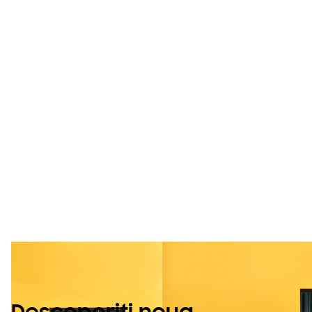
Vă prezentăm
noua noastră
pompă de
căldură cu R290