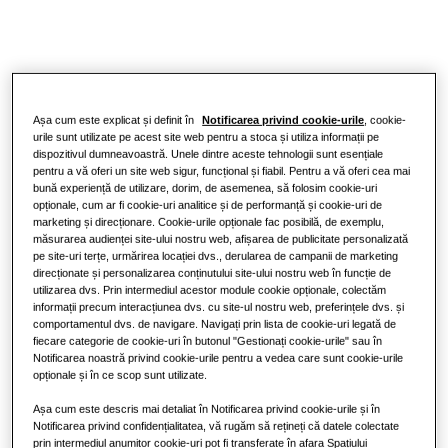
Telecomenzi
Spații comerciale
Spații aferente restaurantelor
Așa cum este explicat și definit în
Notificarea privind cookie-urile
, cookie-
urile sunt utilizate pe acest site web pentru a stoca și utiliza informații pe
Spații de birouri
dispozitivul dumneavoastră. Unele dintre aceste tehnologii sunt esențiale
pentru a vă oferi un site web sigur, funcțional și fiabil. Pentru a vă oferi cea mai
bună experiență de utilizare, dorim, de asemenea, să folosim cookie-uri
Sustenabilitate
opționale, cum ar fi cookie-uri analitice și de performanță și cookie-uri de
marketing și direcționare. Cookie-urile opționale fac posibilă, de exemplu,
One Samsung
măsurarea audienței site-ului nostru web, afișarea de publicitate personalizată
pe site-uri terțe, urmărirea locației dvs., derularea de campanii de marketing
direcționate și personalizarea conținutului site-ului nostru web în funcție de
utilizarea dvs. Prin intermediul acestor module cookie opționale, colectăm
informații precum interacțiunea dvs. cu site-ul nostru web, preferințele dvs. și
comportamentul dvs. de navigare. Navigați prin lista de cookie-uri legată de
fiecare categorie de cookie-uri în butonul "Gestionați cookie-urile" sau în
Notificarea noastră privind cookie-urile pentru a vedea care sunt cookie-urile
opționale și în ce scop sunt utilizate.
Așa cum este descris mai detaliat în Notificarea privind cookie-urile și în
Notificarea privind confidențialitatea, vă rugăm să rețineți că datele colectate
prin intermediul anumitor cookie-uri pot fi transferate în afara Spațiului