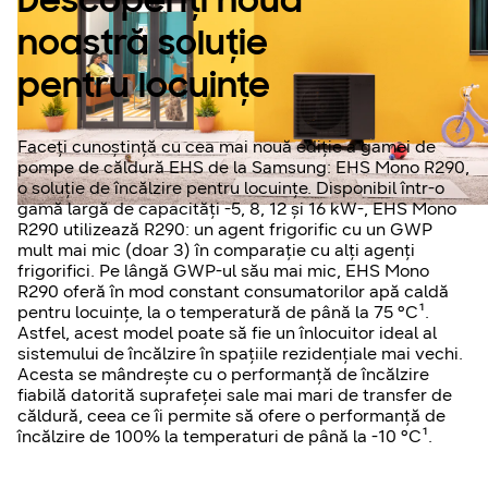
Descoperiți noua
noastră soluție
pentru locuințe
Faceți cunoștință cu cea mai nouă ediție a gamei de
pompe de căldură EHS de la Samsung: EHS Mono R290,
o soluție de încălzire pentru locuințe. Disponibil într-o
gamă largă de capacități -5, 8, 12 și 16 kW-, EHS Mono
R290 utilizează R290: un agent frigorific cu un GWP
mult mai mic (doar 3) în comparație cu alți agenți
frigorifici. Pe lângă GWP-ul său mai mic, EHS Mono
R290 oferă în mod constant consumatorilor apă caldă
pentru locuințe, la o temperatură de până la 75 °C¹.
Astfel, acest model poate să fie un înlocuitor ideal al
sistemului de încălzire în spațiile rezidențiale mai vechi.
Acesta se mândrește cu o performanță de încălzire
fiabilă datorită suprafeței sale mai mari de transfer de
căldură, ceea ce îi permite să ofere o performanță de
încălzire de 100% la temperaturi de până la -10 °C¹.