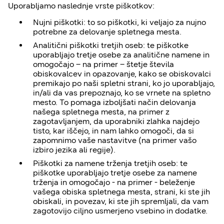
Uporabljamo naslednje vrste piškotkov:
Nujni piškotki: to so piškotki, ki veljajo za nujno
potrebne za delovanje spletnega mesta.
Analitični piškotki tretjih oseb: te piškotke
uporabljajo tretje osebe za analitične namene in
omogočajo – na primer – štetje števila
obiskovalcev in opazovanje, kako se obiskovalci
premikajo po naši spletni strani, ko jo uporabljajo,
in/ali da vas prepoznajo, ko se vrnete na spletno
mesto. To pomaga izboljšati način delovanja
našega spletnega mesta, na primer z
zagotavljanjem, da uporabniki zlahka najdejo
tisto, kar iščejo, in nam lahko omogoči, da si
zapomnimo vaše nastavitve (na primer vašo
izbiro jezika ali regije).
Piškotki za namene trženja tretjih oseb: te
piškotke uporabljajo tretje osebe za namene
trženja in omogočajo - na primer - beleženje
vašega obiska spletnega mesta, strani, ki ste jih
obiskali, in povezav, ki ste jih spremljali, da vam
zagotovijo ciljno usmerjeno vsebino in dodatke.