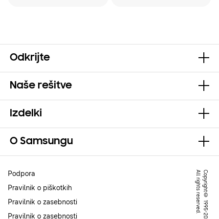
Odkrijte
Naše rešitve
Izdelki
O Samsungu
Podpora
.
C
o
p
y
r
ig
h
t
©
1
9
9
5
-
2
0
2
2
S
a
m
s
u
n
g
.
A
l
l
r
ig
h
t
s
r
e
s
e
r
v
e
d
Pravilnik o piškotkih
Pravilnik o zasebnosti
Pravilnik o zasebnosti