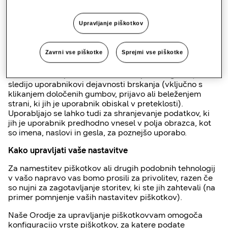
drugo napravo. Piškotki se namestijo v napravo, ki se
uporablja za dostop do spletnega mesta, in med sejo se
Upravljanje piškotkov
lahko v uporabnikovo napravo namesti več kot en
piškotek. Piškotki lahko služijo uporabnim in včasih
bistvenim funkcijam na spletu. Spletnim strežnikom, na
Zavrni vse piškotke
Sprejmi vse piškotke
primer, omogočajo, da v uporabnikovi napravi
shranjujejo informacije o stanju (na primer elemente,
dodane v nakupovalno košarico v spletni trgovini) ali da
sledijo uporabnikovi dejavnosti brskanja (vključno s
klikanjem določenih gumbov, prijavo ali beleženjem
strani, ki jih je uporabnik obiskal v preteklosti).
Uporabljajo se lahko tudi za shranjevanje podatkov, ki
jih je uporabnik predhodno vnesel v polja obrazca, kot
so imena, naslovi in gesla, za poznejšo uporabo.
Kako upravljati vaše nastavitve
Za namestitev piškotkov ali drugih podobnih tehnologij
v vašo napravo vas bomo prosili za privolitev, razen če
so nujni za zagotavljanje storitev, ki ste jih zahtevali (na
primer pomnjenje vaših nastavitev piškotkov).
Naše Orodje za upravljanje piškotkovvam omogoča
konfiguracijo vrste piškotkov, za katere podate