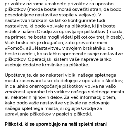
privolitev oziroma umaknete privolitev za uporabo
piškotkov (morda boste morali osvežiti stran, da bodo
posodobljene nastavitve stopile v veljavo). V
nastavitvah brskalnika lahko konfigurirate tudi
nastavitve, ki bodo vplivale na piškotke, ki jih boste
videli v našem Orodju za upravljanje piškotkov (morda,
na primer, ne boste mogli videti piškotkov tretjih oseb).
Vsak brskalnik je drugačen, zato preverite meni
»Pomoč« ali »Nastavitve« v svojem brskalniku, da
boste izvedeli, kako lahko spremenite svoje nastavitve
piškotkov. Operacijski sistem vaše naprave lahko
vsebuje dodatne krmilnike za piškotke.
Upoštevajte, da so nekateri vidiki našega spletnega
mesta zasnovani tako, da delujejo z uporabo piškotkov,
in da lahko onemogočanje piškotkov vpliva na vašo
zmožnost uporabe teh vidikov našega spletnega mesta
ali nekaterih njihovih delov. Za več informacij o tem,
kako bodo vaše nastavitve vplivale na delovanje
našega spletnega mesta, si oglejte Orodje za
upravljanje piškotkov v pasici s piškotki.
Piškotki, ki se uporabljajo na naši spletni strani