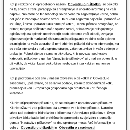
O Samsungu
Kaj je klimatska naprava in kako
Kot je razloženo in opredeljeno v našem
Obvestilu o piškotkih
, se piškotki
opisano tudi, kako lahko z Orodjem za upravljanje
Toplotne črpalke
deluje?
na tej spletni strani uporabljajo za shranjevanje in uporabo informacij na vaši
piškotkov na spletnem mestu upravljate svoje
napravi. Nekatere od teh tehnologij so bistvene za zagotavljanje varne, dobro
nastavitve glede piškotkov. Za morebitna vprašanja
REŠITVE ZA KOMERCIALNE ZGRADBE
KOMERCIALNE REŠITVE
delujoče in zanesljive spletne strani. Da bi vam zagotovili najboljšo uporabniško
Izdelki Hero
glede tega Obvestila ali informacij, ki jih hranimo o vas,
izkušnjo, želimo uporabiti tudi izbirne piškotke.,. Izbirni piškotki omogočajo, na
stopite v stik z nami na naslovu:
primer, merjenje občinstva naše spletne strani, prikazovanje prilagojenega
Rešitve za klimatizacijo
Hoteli
climate.partners@samsung.com
.
oglaševanja na spletnih mestih tretjih oseb, sledenje vaši lokaciji, izvajanje
ciljno usmerjenih marketinških kampanj in prilagajanje vsebine naše spletne
To Obvestilo lahko redno posodabljamo, da odraža
strani glede na vašo uporabo. S temi izbirnimi piškotki zbiramo informacije, kot
spremembe v zvezi s spletnim mestom ali spremembe
Upravljanje
so vaša interakcija z našo spletno stranjo, vaše nastavitve in vaše vedenje pri
Maloprodaja
veljavnih predpisov. O takšnih spremembah vas bomo
brskanju. Pobrskajte po seznamu piškotkov, ki je povezan pod vsako
kategorijo piškotkov v gumbu "Upravljanje piškotkov" ali v našem obvestilu o
obvestili v pasici o piškotkih.
piškotkih, da vidite, kateri piškotki so neobvezni in za kakšen namen se
Restavracija
uporabljajo.
Podatki, ki jih zberemo z uporabo piškotkov, se lahko
štejejo za osebne podatke v smislu predpisov o varstvu
Kot je podrobneje opisano v našem Obvestilu o piškotkih in Obvestilu o
podatkov, zlasti kadar gre za tako imenovane analitične
Pisarna
zasebnosti, upoštevajte, da se lahko podatki, zbrani z določenimi piškotki,
in sledilne piškotke. V zvezi s tem glejte tudi naše
prenesejo izven Evropskega gospodarskega prostora in Združenega
Obvestilo o zasebnosti
za več informacij o tem, kako
Trajnost
kraljestva.
obdelujemo vaše osebne podatke.
Kliknite »Sprejmi vse piškotke«, da se strinjate z uporabo vseh piškotkov.
One Samsung
O piškotkih
Kliknite »Zavrni vse piškotke«, da zavrnete vse izbirne piškotke. Naredite
lahko tudi podrobno izbiro lahko s klikom na »Upravljanje piškotkov«. Svojo
Piškotki so majhni bloki podatkov, ki jih med brskanjem
privolitev lahko kadar koli prekličete in spremenite svojo izbiro s pomočjo
po spletnem mestu ustvari spletni strežnik, spletni
gumba "Nastavitve piškotkov" na dnu spletnega mesta. Več informacij je na
voljo v
Obvestilu o piškotkih
in
Obvestilu o zasebnosti
.
brskalnik pa jih shrani v uporabnikov računalnik ali