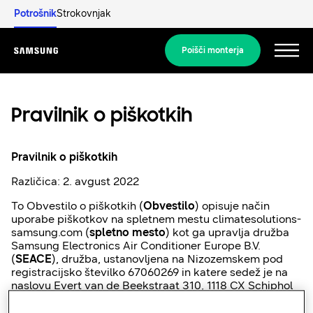
Potrošnik
Strokovnjak
Poišči monterja
Menu
Pravilnik o piškotkih
Pravilnik o piškotkih
Odkrijte
Različica: 2. avgust 2022
To Obvestilo o piškotkih (
Obvestilo
) opisuje način
STANOVANJSKE REŠITVE
uporabe piškotkov na spletnem mestu climatesolutions-
Naše rešitve
samsung.com (
spletno mesto
) kot ga upravlja družba
Kaj je toplotna črpalka in kako deluje?
Samsung Electronics Air Conditioner Europe B.V.
REŠITVE ZA VAŠ DOM
(
SEACE
), družba, ustanovljena na Nizozemskem pod
Izdelki
registracijsko številko 67060269 in katere sedež je na
Prednosti toplotne črpalke
naslovu Evert van de Beekstraat 310, 1118 CX Schiphol
Rešitve za klimatizacijo
na Nizozemskem. Vsa sklicevanja, kot so
mi, nas in naše
Izdelki
so sklicevanja na družbo SEACE. V tem Obvestilu je