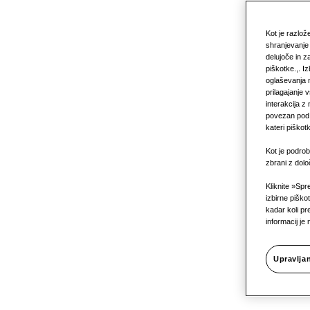
Kot je razlo
shranjevanje 
delujoče in z
piškotke.,. I
oglaševanja n
prilagajanje 
interakcija z
Na prih
povezan pod v
kateri piškot
Kot je podrob
zbrani z dol
priprav
Kliknite »Spr
izbirne piško
kadar koli p
informacij je 
vaš do
Upravlja