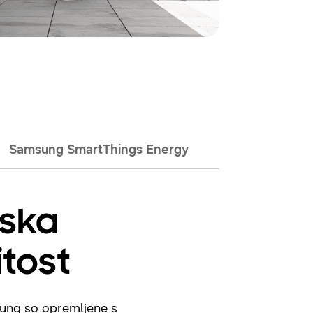
Samsung SmartThings Energy
tska
itost
ung so opremljene s