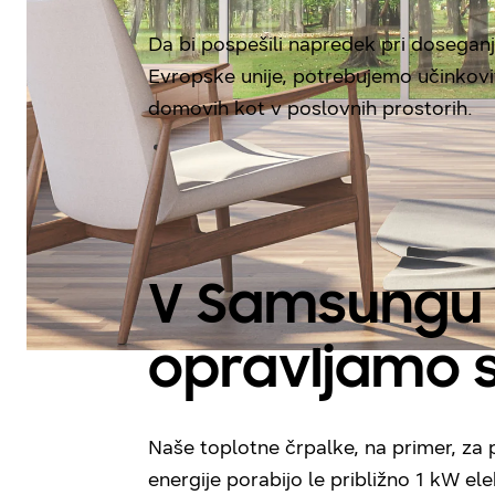
Da bi pospešili napredek pri doseganju
Evropske unije, potrebujemo učinkovi
domovih kot v poslovnih prostorih.
V Samsungu
opravljamo s
Naše toplotne črpalke, na primer, za
energije porabijo le približno 1 kW ele