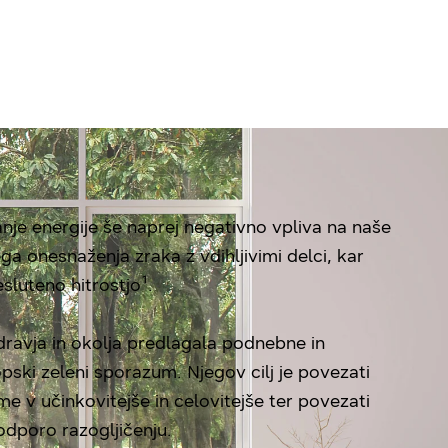
Pomakni se navzdol
anje energije še naprej negativno vpliva na naše
ga onesnaženja zraka z vdihljivimi delci, kar
luteno hitrostjo¹.
dravja in okolja predlagala podnebne in
opski zeleni sporazum. Njegov cilj je povezati
 v učinkovitejše in celovitejše ter povezati
odporo razogljičenju.