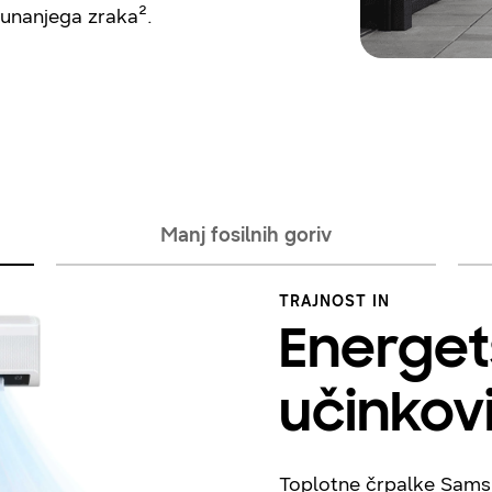
zunanjega zraka².
Manj fosilnih goriv
TRAJNOST IN
Energe
učinkov
Toplotne črpalke Sams