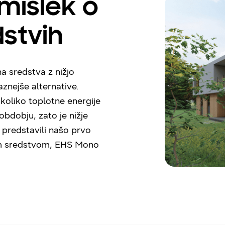
mislek o
dstvih
 sredstva z nižjo
znejše alternative.
koliko toplotne energije
bdobju, zato je nižje
 predstavili našo prvo
im sredstvom, EHS Mono