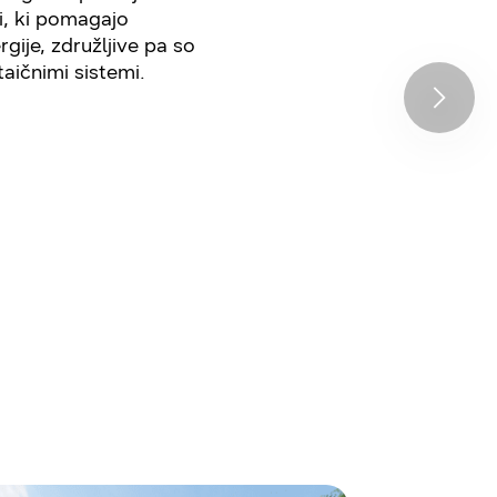
i, ki pomagajo
gije, združljive pa so
taičnimi sistemi.