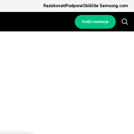
Raziskovati
Podpora
Obiščite Samsung.com
Poišči monterja