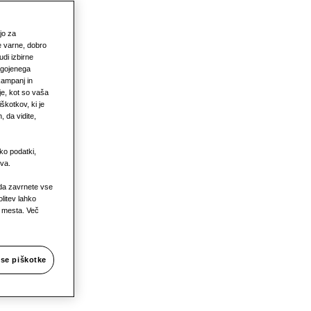
ajo za
e varne, dobro
udi izbirne
lagojenega
 kampanj in
je, kot so vaša
škotkov, ki je
 da vidite,
ko podatki,
va.
v za
 da zavrnete vse
litev lahko
a mesta. Več
vse piškotke