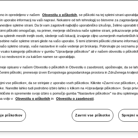
ženo in opredeljeno v našem
Obvestilu o piškotkih
, se piškotki na tej spletni strani uporablj
in uporabo informacij na vaši napravi. Nekatere od teh tehnologij so bistvene za zagotavljanj
anesljive spletne strani. Da bi vam zagotovili najboljšo uporabniško izkušnjo, želimo uporabiti t
zbirni piškotki omogočajo, na primer, merjenje občinstva naše spletne strani, prikazovanje pri
a spletnih mestih tretjih oseb, sledenje vaši lokaciji, izvajanje ciljno usmerjenih marketinških
vsebine naše spletne strani glede na vašo uporabo. S temi izbirnimi piškotki zbiramo informaci
 našo spletno stranjo, vaše nastavitve in vaše vedenje pri brskanju. Pobrskajte po seznamu pi
odnost
sako kategorijo piškotkov v gumbu "Upravljanje piškotkov" ali v našem obvestilu o piškotkih,
ki so neobvezni in za kakšen namen se uporabljajo.
neje opisano v našem Obvestilu o piškotkih in Obvestilu o zasebnosti, upoštevajte, da se lah
očenimi piškotki, prenesejo izven Evropskega gospodarskega prostora in Združenega kraljest
ljena rešite
ejmi vse piškotke«, da se strinjate z uporabo vseh piškotkov. Kliknite »Zavrni vse piškotke«,
tke. Naredite lahko tudi podrobno izbiro lahko s klikom na »Upravljanje piškotkov«. Svojo privo
rekličete in spremenite svojo izbiro s pomočjo gumba "Nastavitve piškotkov" na dnu spletneg
na voljo v
Obvestilu o piškotkih
in
Obvestilu o zasebnosti
.
m.
nje piškotkov
Zavrni vse piškotke
Sprejmi 