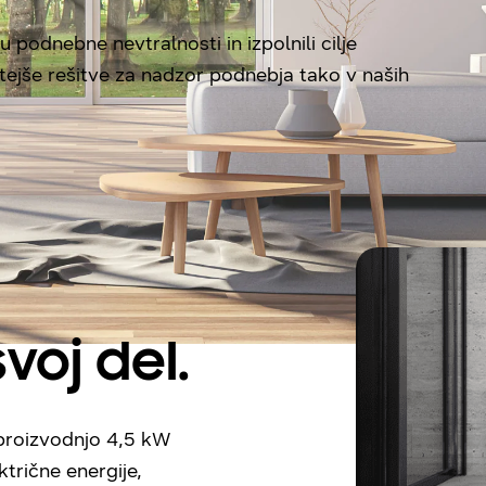
 podnebne nevtralnosti in izpolnili cilje
tejše rešitve za nadzor podnebja tako v naših
voj del.
 proizvodnjo 4,5 kW
ktrične energije,