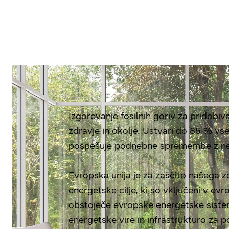
Izgorevanje fosilnih goriv za pridobiv
zdravje in okolje. Ustvari do 85 % vse
pospešuje podnebne spremembe z nes
Evropska unija je za zaščito našega z
energetske cilje, ki so vključeni v evr
obstoječe evropske energetske sisteme
energetske vire in infrastrukturo za p