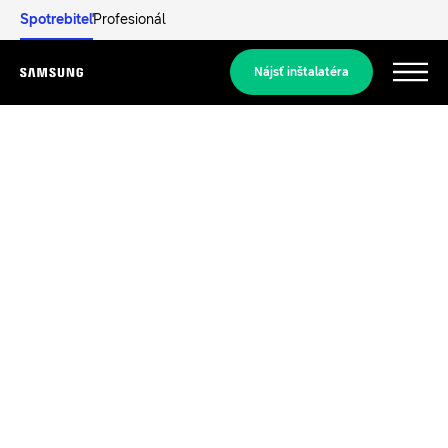
Spotrebiteľ
Profesionál
Nájsť inštalatéra
Menu