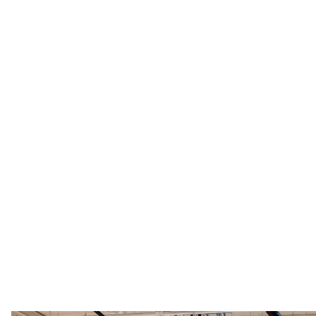
Komerčné
klimatizácie pre
vašu kanceláriu,
obchod alebo
malú firmu