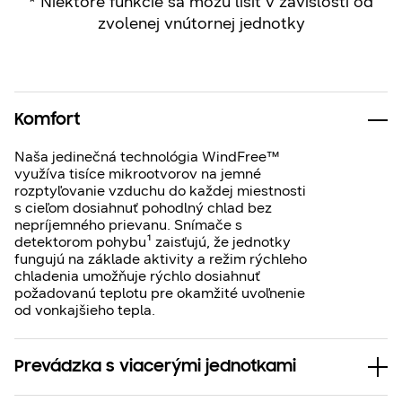
* Niektoré funkcie sa môžu líšiť v závislosti od
zvolenej vnútornej jednotky
Komfort
Naša jedinečná technológia WindFree™
využíva tisíce mikrootvorov na jemné
rozptyľovanie vzduchu do každej miestnosti
s cieľom dosiahnuť pohodlný chlad bez
nepríjemného prievanu. Snímače s
detektorom pohybu¹ zaisťujú, že jednotky
fungujú na základe aktivity a režim rýchleho
chladenia umožňuje rýchlo dosiahnuť
požadovanú teplotu pre okamžité uvoľnenie
od vonkajšieho tepla.
Prevádzka s viacerými jednotkami