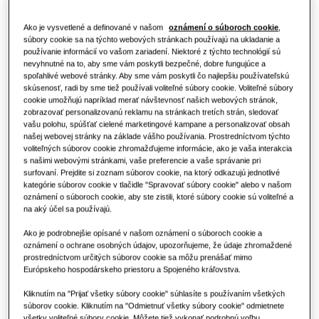
Reštaurácia
Ako je vysvetlené a definované v našom
oznámení o súboroch cookie
,
súbory cookie sa na týchto webových stránkach používajú na ukladanie a
Kancelária
používanie informácií vo vašom zariadení. Niektoré z týchto technológií sú
nevyhnutné na to, aby sme vám poskytli bezpečné, dobre fungujúce a
spoľahlivé webové stránky. Aby sme vám poskytli čo najlepšiu používateľskú
Udržateľnosť
skúsenosť, radi by sme tiež používali voliteľné súbory cookie. Voliteľné súbory
cookie umožňujú napríklad merať návštevnosť našich webových stránok,
One Samsung
zobrazovať personalizovanú reklamu na stránkach tretích strán, sledovať
vašu polohu, spúšťať cielené marketingové kampane a personalizovať obsah
našej webovej stránky na základe vášho používania. Prostredníctvom týchto
voliteľných súborov cookie zhromažďujeme informácie, ako je vaša interakcia
s našimi webovými stránkami, vaše preferencie a vaše správanie pri
surfovaní. Prejdite si zoznam súborov cookie, na ktorý odkazujú jednotlivé
kategórie súborov cookie v tlačidle "Spravovať súbory cookie" alebo v našom
oznámení o súboroch cookie, aby ste zistili, ktoré súbory cookie sú voliteľné a
na aký účel sa používajú.
Ako je podrobnejšie opísané v našom oznámení o súboroch cookie a
oznámení o ochrane osobných údajov, upozorňujeme, že údaje zhromaždené
prostredníctvom určitých súborov cookie sa môžu prenášať mimo
Európskeho hospodárskeho priestoru a Spojeného kráľovstva.
Kliknutím na "Prijať všetky súbory cookie" súhlasíte s používaním všetkých
súborov cookie. Kliknutím na "Odmietnuť všetky súbory cookie" odmietnete
všetky voliteľné súbory cookie. Môžete tiež vykonať podrobnú voľbu