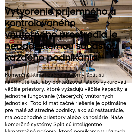
Vytvorenie príjemného a
kontrolovaného
vnútorného prostredia je
neoddeliteľnou súčasťou
každého podnikania.
Komerčné klimatizačné systémy Split sú
navrhnuté tak, aby ochladzovali alebo vykurovali
väčšie priestory, ktoré vyžadujú väčšie kapacity a
jednotné fungovanie (viacerých) vnútorných
jednotiek. Toto klimatizačné riešenie je optimálne
pre malé až stredné podniky, ako sú reštaurácie,
maloobchodné priestory alebo kancelárie. Naše
komerčné systémy Split sú inteligentné
klimatizačné riešenia, ktoré ponúkame v rôznych