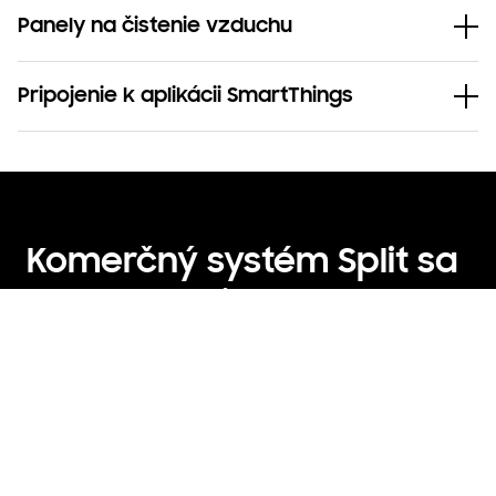
Panely na čistenie vzduchu
Pripojenie k aplikácii SmartThings
Komerčný systém Split sa
môže pripojiť k mnohým
druhom vnútorných
jednotiek Samsung,
napríklad: