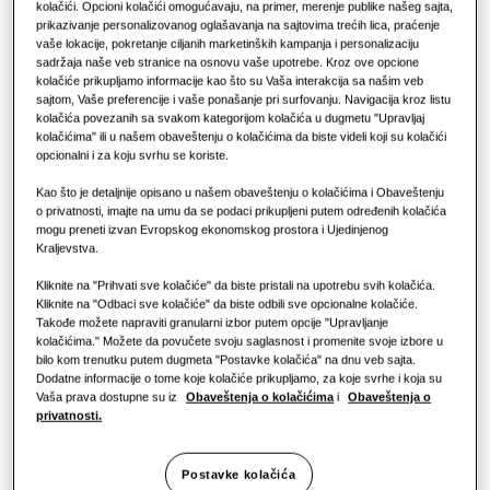
Prednosti toplotne pumpe
kolačići. Opcioni kolačići omogućavaju, na primer, merenje publike našeg sajta,
Rješenja za klimatizaciju
prikazivanje personalizovanog oglašavanja na sajtovima trećih lica, praćenje
KAPACITET
:
50.4KW
vaše lokacije, pokretanje ciljanih marketinških kampanja i personalizaciju
Šta je klima uređaj i kako radi?
sadržaja naše veb stranice na osnovu vaše upotrebe. Kroz ove opcione
Kontrole
kolačiće prikupljamo informacije kao što su Vaša interakcija sa našim veb
KOMERCIJALNA RJEŠENJA
sajtom, Vaše preferencije i vaše ponašanje pri surfovanju. Navigacija kroz listu
AM180AXVDGH/EU
kolačića povezanih sa svakom kategorijom kolačića u dugmetu "Upravljaj
kolačićima" ili u našem obaveštenju o kolačićima da biste videli koji su kolačići
DVM S2 Essential vanjska jedinica
Hoteli
opcionalni i za koju svrhu se koriste.
Dostupni kapacitet
Kao što je detaljnije opisano u našem obaveštenju o kolačićima i Obaveštenju
o privatnosti, imajte na umu da se podaci prikupljeni putem određenih kolačića
Maloprodaja
mogu preneti izvan Evropskog ekonomskog prostora i Ujedinjenog
28.0KW
33.6KW
40.0KW
45.0KW
Kraljevstva.
Restoran
50.4KW
Kliknite na "Prihvati sve kolačiće" da biste pristali na upotrebu svih kolačića.
Kliknite na "Odbaci sve kolačiće" da biste odbili sve opcionalne kolačiće.
Takođe možete napraviti granularni izbor putem opcije "Upravljanje
Kancelarija
kolačićima." Možete da povučete svoju saglasnost i promenite svoje izbore u
Dostupna snaga
bilo kom trenutku putem dugmeta "Postavke kolačića" na dnu veb sajta.
Dodatne informacije o tome koje kolačiće prikupljamo, za koje svrhe i koja su
Održivost
3 Faze
Vaša prava dostupne su iz
Obaveštenja o kolačićima
i
Obaveštenja o
privatnosti.
One Samsung
Zatražite ponudu
Postavke kolačića