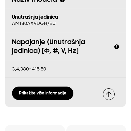
Naziv modela
Unutrašnja jedinica
AM180AXVDGH/EU
Napajanje (Unutrašnja
jedinica) [Φ, #, V, Hz]
3,4,380~415,50
Prikažite više informacija