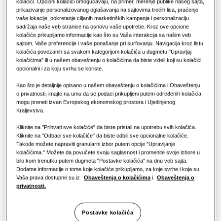
Prednosti toplotne pumpe
kolačići. Opcioni kolačići omogućavaju, na primer, merenje publike našeg sajta,
Rješenja za klimatizaciju
prikazivanje personalizovanog oglašavanja na sajtovima trećih lica, praćenje
KAPACITET
:
1.7kW
vaše lokacije, pokretanje ciljanih marketinških kampanja i personalizaciju
sadržaja naše veb stranice na osnovu vaše upotrebe. Kroz ove opcione
Šta je klima uređaj i kako radi?
kolačiće prikupljamo informacije kao što su Vaša interakcija sa našim veb
Kontrole
sajtom, Vaše preferencije i vaše ponašanje pri surfovanju. Navigacija kroz listu
KOMERCIJALNA RJEŠENJA
kolačića povezanih sa svakom kategorijom kolačića u dugmetu "Upravljaj
LSP Duct (pump excluded)
kolačićima" ili u našem obaveštenju o kolačićima da biste videli koji su kolačići
Hoteli
opcionalni i za koju svrhu se koriste.
Dostupni kapacitet
Kao što je detaljnije opisano u našem obaveštenju o kolačićima i Obaveštenju
1.7kW
2.2kW
2.8kW
3.6kW
o privatnosti, imajte na umu da se podaci prikupljeni putem određenih kolačića
Maloprodaja
mogu preneti izvan Evropskog ekonomskog prostora i Ujedinjenog
Kraljevstva.
4.5kW
5.6kW
7.1kW
Restoran
Kliknite na "Prihvati sve kolačiće" da biste pristali na upotrebu svih kolačića.
Kliknite na "Odbaci sve kolačiće" da biste odbili sve opcionalne kolačiće.
Dostupna snaga
Takođe možete napraviti granularni izbor putem opcije "Upravljanje
Kancelarija
kolačićima." Možete da povučete svoju saglasnost i promenite svoje izbore u
bilo kom trenutku putem dugmeta "Postavke kolačića" na dnu veb sajta.
1 Faza
Dodatne informacije o tome koje kolačiće prikupljamo, za koje svrhe i koja su
Održivost
Vaša prava dostupne su iz
Obaveštenja o kolačićima
i
Obaveštenja o
privatnosti.
Zatražite ponudu
One Samsung
Postavke kolačića