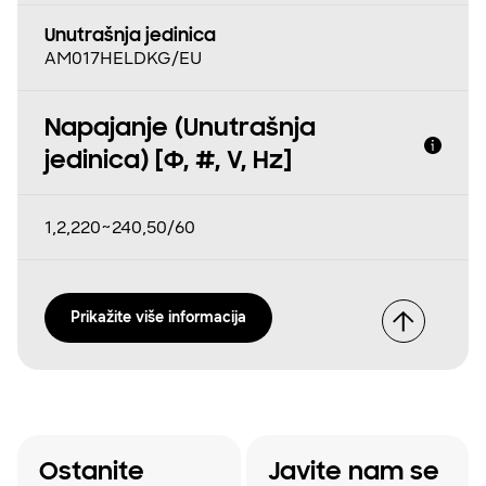
Unutrašnja jedinica
AM017HELDKG/EU
Napajanje (Unutrašnja
jedinica) [Φ, #, V, Hz]
1,2,220~240,50/60
Prikažite više informacija
Ostanite
Javite nam se