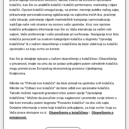
kolačiće, kao što su analitički kolačići i kolačići performansi, marketing i ciljani
Prednosti toplotne pumpe
Rješenja za klimatizaciju
kolačići. Opcioni kolačići omogućavaju, na primer, merenje publike našeg sajta,
prikazivanje personalizovanog oglašavanja na sajtovima trećih lica, praćenje
vaše lokacije, pokretanje ciljanih marketinških kampanja i personalizaciju
Šta je klima uređaj i kako radi?
sadržaja naše veb stranice na osnovu vaše upotrebe. Kroz ove opcione
Kontrole
kolačiće prikupljamo informacije kao što su Vaša interakcija sa našim veb
KOMERCIJALNA RJEŠENJA
sajtom, Vaše preferencije i vaše ponašanje pri surfovanju. Navigacija kroz listu
kolačića povezanih sa svakom kategorijom kolačića u dugmetu "Upravljaj
Hoteli
kolačićima" ili u našem obaveštenju o kolačićima da biste videli koji su kolačići
KAPACITET
:
3.6KW
opcionalni i za koju svrhu se koriste.
Kao što je detaljnije opisano u našem obaveštenju o kolačićima i Obaveštenju
Maloprodaja
o privatnosti, imajte na umu da se podaci prikupljeni putem određenih kolačića
mogu preneti izvan Evropskog ekonomskog prostora i Ujedinjenog
AM036KNLDEH/EU
Kraljevstva.
Restoran
LSP kanalna jedinica (s pumpom)
Kliknite na "Prihvati sve kolačiće" da biste pristali na upotrebu svih kolačića.
Kliknite na "Odbaci sve kolačiće" da biste odbili sve opcionalne kolačiće.
Dostupni kapacitet
Kancelarija
Takođe možete napraviti granularni izbor putem opcije "Upravljanje
kolačićima." Možete da povučete svoju saglasnost i promenite svoje izbore u
1.7KW
2.2KW
2.8KW
3.6KW
bilo kom trenutku putem dugmeta "Postavke kolačića" na dnu veb sajta.
Održivost
Dodatne informacije o tome koje kolačiće prikupljamo, za koje svrhe i koja su
Vaša prava dostupne su iz
Obaveštenja o kolačićima
i
Obaveštenja o
4.5KW
5.6KW
7.1KW
9.0KW
privatnosti.
11.2KW
12.8KW
14.0KW
One Samsung