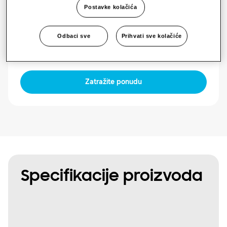
Postavke kolačića
Dostupna snaga
Odbaci sve
Prihvati sve kolačiće
1 Faza
Zatražite ponudu
Specifikacije proizvoda