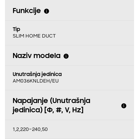
Funkcije
Tip
SLIM HOME DUCT
Naziv modela
Unutrašnja jedinica
AM036KNLDEH/EU
Napajanje (Unutrašnja
jedinica) [Φ, #, V, Hz]
1,2,220~240,50