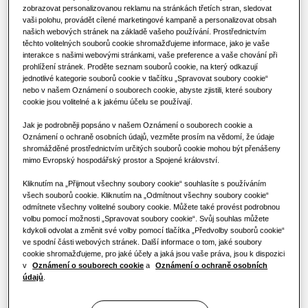
ŘEŠENÍ PRO KOMERČNÍ BUDOVY
zobrazovat personalizovanou reklamu na stránkách třetích stran, sledovat
Produkty Hero
VÝKON
:
20.0KW
vaši polohu, provádět cílené marketingové kampaně a personalizovat obsah
Hotely
našich webových stránek na základě vašeho používání. Prostřednictvím
Klimatizační řešení
těchto volitelných souborů cookie shromažďujeme informace, jako je vaše
interakce s našimi webovými stránkami, vaše preference a vaše chování při
Maloobchod
prohlížení stránek. Proděte seznam souborů cookie, na který odkazují
AC200KNHPKH/EU
Ovladače
jednotlivé kategorie souborů cookie v tlačítku „Spravovat soubory cookie“
nebo v našem Oznámení o souborech cookie, abyste zjistili, které soubory
Duct HSP
cookie jsou volitelné a k jakému účelu se používají.
Restaurace
Kompatibilní s DVM
Jak je podrobněji popsáno v našem Oznámení o souborech cookie a
AC200KXAPNH/EU
,
AC250KXAPNH/EU
Oznámení o ochraně osobních údajů, vezměte prosím na vědomí, že údaje
Kancelář
shromážděné prostřednictvím určitých souborů cookie mohou být přenášeny
Dostupná kapacita
mimo Evropský hospodářský prostor a Spojené království.
Udržitelnost
Kliknutím na „Přijmout všechny soubory cookie“ souhlasíte s používáním
20.0KW
25.0KW
všech souborů cookie. Kliknutím na „Odmítnout všechny soubory cookie“
One Samsung
odmítnete všechny volitelné soubory cookie. Můžete také provést podrobnou
volbu pomocí možnosti „Spravovat soubory cookie“. Svůj souhlas můžete
Dostupný výkon
kdykoli odvolat a změnit své volby pomocí tlačítka „Předvolby souborů cookie“
ve spodní části webových stránek. Další informace o tom, jaké soubory
1 fáze
cookie shromažďujeme, pro jaké účely a jaká jsou vaše práva, jsou k dispozici
v
Oznámení o souborech cookie
a
Oznámení o ochraně osobních
údajů
.
Najít instalační firmu