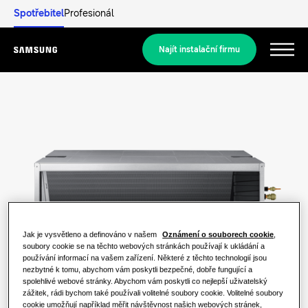
Spotřebitel
Profesionál
Najít instalační firmu
Menu
Objevit
REZIDENČNÍ ŘEŠENÍ
Naše řešení
Co je tepelné čerpadlo a jak funguje?
ŘEŠENÍ PRO VÁŠ DOMOV
Produkty
Jak je vysvětleno a definováno v našem
Oznámení o souborech cookie
,
Výhody tepelného čerpadla
Klimatizační řešení
soubory cookie se na těchto webových stránkách používají k ukládání a
používání informací na vašem zařízení. Některé z těchto technologií jsou
Produkty
nezbytné k tomu, abychom vám poskytli bezpečné, dobře fungující a
O společnosti Samsung
Co je to klimatizace a jak funguje?
spolehlivé webové stránky. Abychom vám poskytli co nejlepší uživatelský
Řešení tepelných čerpadel
zážitek, rádi bychom také používali volitelné soubory cookie. Volitelné soubory
KOMERČNÍ ŘEŠENÍ
cookie umožňují například měřit návštěvnost našich webových stránek,