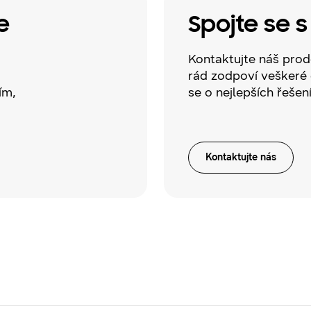
e
Spojte se 
Kontaktujte náš prod
rád zodpoví veškeré 
ím,
se o nejlepších řešen
Kontaktujte nás