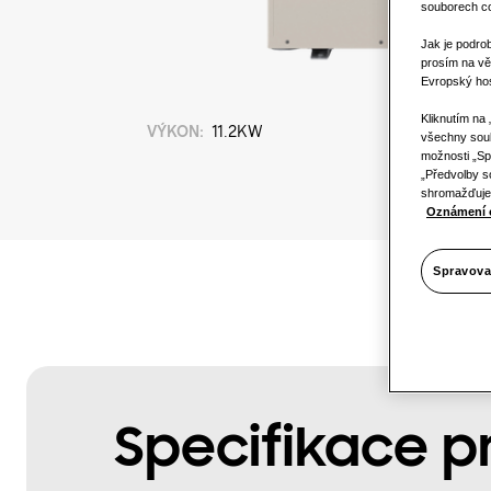
souborech coo
Jak je podro
prosím na vě
Evropský hos
Kliknutím na
VÝKON
:
11.2KW
všechny soub
možnosti „Sp
„Předvolby s
shromažďujem
Oznámení 
Spravova
Specifikace p