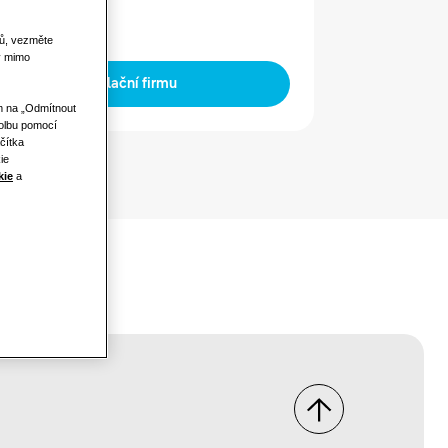
ů, vezměte
y mimo
Najít instalační firmu
m na „Odmítnout
volbu pomocí
čítka
ie
kie
a