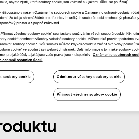
kie, abyste zjistili, které soubory cookie jsou volitelné a k jakému účelu se používají.
1 fáze
bněji popsáno v našem Oznámení o souborech cookie a Oznámení o ochraně osobních údaj
domí, že údaje shromážděné prostřednictvím určitých souborů cookie mohou být přenášen
podářský prostor a Spojené království.
 „Přijmout všechny soubory cookie“ souhlasíte s používáním všech souborů cookie. Kliknutí
ory cookie“ odmítnete všechny volitelné soubory cookie. Můžete také provést podrobnou 
ravovat soubory cookie“. Svůj souhlas můžete kdykoli odvolat a změnit své volby pomocí tla
ouborů cookie“ ve spodní části webových stránek. Další informace o tom, jaké soubory cook
e, pro jaké účely a jaká jsou vaše práva, jsou k dispozici v
Oznámení o souborech coo
o ochraně osobních údajů
.
t soubory cookie
Odmítnout všechny soubory cookie
Přijmout všechny soubory cookie
roduktu