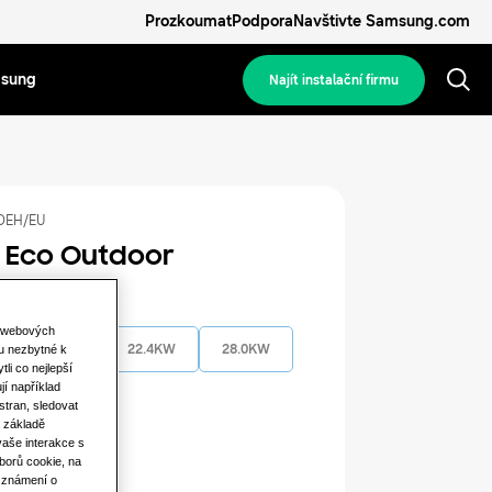
Prozkoumat
Podpora
Navštivte Samsung.com
msung
Najít instalační firmu
DEH/EU
 Eco Outdoor
pacita
o webových
14.0KW
22.4KW
28.0KW
ou nezbytné k
li co nejlepší
jí například
stran, sledovat
 základě
vaše interakce s
ýkon
borů cookie, na
 Oznámení o