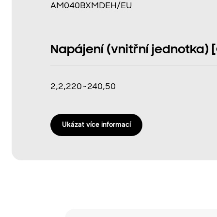
AM040BXMDEH/EU
Napájení (vnitřní jednotka) [Φ
2,2,220~240,50
Ukázat více informací