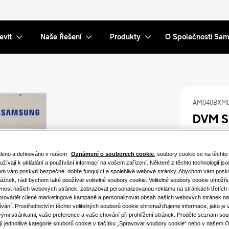
evit
Naše Řešení
Produkty
O Společnosti Sa
AM040BXM
DVM S
Dostupná ka
tleno a definováno v našem
Oznámení o souborech cookie
, soubory cookie se na těcht
11.2KW
užívají k ukládání a používání informací na vašem zařízení. Některé z těchto technologií js
m vám poskytli bezpečné, dobře fungující a spolehlivé webové stránky. Abychom vám poskyt
ážitek, rádi bychom také používali volitelné soubory cookie. Volitelné soubory cookie umožňu
33.5KW
vnost našich webových stránek, zobrazovat personalizovanou reklamu na stránkách třetích 
 provádět cílené marketingové kampaně a personalizovat obsah našich webových stránek na
vání. Prostřednictvím těchto volitelných souborů cookie shromažďujeme informace, jako je 
Dostupný v
ými stránkami, vaše preference a vaše chování při prohlížení stránek. Proděte seznam sou
jí jednotlivé kategorie souborů cookie v tlačítku „Spravovat soubory cookie“ nebo v našem