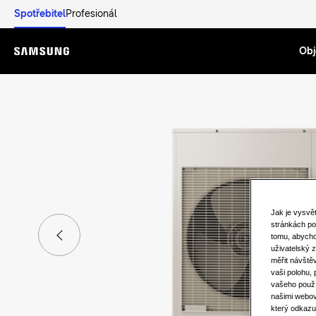
Spotřebitel
Profesionál
Obj
Menu
Jak je vysvě
stránkách po
tomu, abycho
uživatelský z
měřit návště
vaši polohu,
vašeho použí
našimi webov
který odkazu