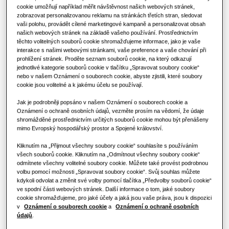
KOMERČNÍ ŘEŠENÍ
ŘEŠENÍ PRO KOMERČNÍ BUDOVY
cookie umožňují například měřit návštěvnost našich webových stránek,
Produkty Hero
zobrazovat personalizovanou reklamu na stránkách třetích stran, sledovat
Hotely
vaši polohu, provádět cílené marketingové kampaně a personalizovat obsah
Klimatizační řešení
našich webových stránek na základě vašeho používání. Prostřednictvím
těchto volitelných souborů cookie shromažďujeme informace, jako je vaše
interakce s našimi webovými stránkami, vaše preference a vaše chování při
Maloobchod
prohlížení stránek. Proděte seznam souborů cookie, na který odkazují
Ovladače
jednotlivé kategorie souborů cookie v tlačítku „Spravovat soubory cookie“
nebo v našem Oznámení o souborech cookie, abyste zjistili, které soubory
Restaurace
cookie jsou volitelné a k jakému účelu se používají.
VÝKON
:
12.8KW
Jak je podrobněji popsáno v našem Oznámení o souborech cookie a
Kancelář
Oznámení o ochraně osobních údajů, vezměte prosím na vědomí, že údaje
shromážděné prostřednictvím určitých souborů cookie mohou být přenášeny
AM128MNLDKH/EU
mimo Evropský hospodářský prostor a Spojené království.
Udržitelnost
LSP Duct (pump included)
Kliknutím na „Přijmout všechny soubory cookie“ souhlasíte s používáním
One Samsung
všech souborů cookie. Kliknutím na „Odmítnout všechny soubory cookie“
Dostupná kapacita
odmítnete všechny volitelné soubory cookie. Můžete také provést podrobnou
volbu pomocí možnosti „Spravovat soubory cookie“. Svůj souhlas můžete
kdykoli odvolat a změnit své volby pomocí tlačítka „Předvolby souborů cookie“
1.7KW
2.2KW
2.8KW
3.6KW
ve spodní části webových stránek. Další informace o tom, jaké soubory
cookie shromažďujeme, pro jaké účely a jaká jsou vaše práva, jsou k dispozici
4.5KW
5.6KW
7.1KW
9.0KW
v
Oznámení o souborech cookie
a
Oznámení o ochraně osobních
údajů
.
11.2KW
12.8KW
14.0KW