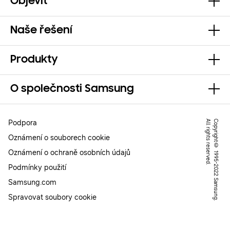
Objevit
Naše řešení
Produkty
O společnosti Samsung
Podpora
.
C
o
p
y
r
ig
h
t
©
1
9
9
5
-
2
0
2
2
S
a
m
s
u
n
g
.
A
l
l
r
ig
h
t
s
r
e
s
e
r
v
e
d
Oznámení o souborech cookie
Oznámení o ochraně osobních údajů
Podmínky použití
Samsung.com
Spravovat soubory cookie