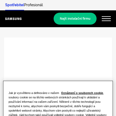
Spotřebitel
Profesionál
Najít instalační firmu
Menu
Objevit
REZIDENČNÍ ŘEŠENÍ
Naše řešení
Co je tepelné čerpadlo a jak funguje?
ŘEŠENÍ PRO VÁŠ DOMOV
Produkty
Výhody tepelného čerpadla
Jak je vysvětleno a definováno v našem
Oznámení o souborech cookie
,
Klimatizační řešení
soubory cookie se na těchto webových stránkách používají k ukládání a
používání informací na vašem zařízení. Některé z těchto technologií jsou
Produkty
O společnosti Samsung
nezbytné k tomu, abychom vám poskytli bezpečné, dobře fungující a
Co je to klimatizace a jak funguje?
Řešení tepelných čerpadel
spolehlivé webové stránky. Abychom vám poskytli co nejlepší uživatelský
zážitek, rádi bychom také používali volitelné soubory cookie. Volitelné soubory