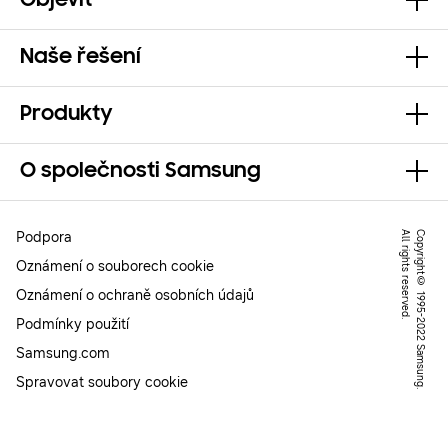
Objevit
Naše řešení
Produkty
O společnosti Samsung
Podpora
.
C
o
p
y
r
ig
h
t
©
1
9
9
5
-
2
0
2
2
S
a
m
s
u
n
g
.
A
l
l
r
ig
h
t
s
r
e
s
e
r
v
e
d
Oznámení o souborech cookie
Oznámení o ochraně osobních údajů
Podmínky použití
Samsung.com
Spravovat soubory cookie