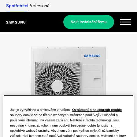
Spotřebitel
Profesionál
Najít instalační firmu
Menu
Objevit
REZIDENČNÍ ŘEŠENÍ
Naše řešení
Co je tepelné čerpadlo a jak funguje?
ŘEŠENÍ PRO VÁŠ DOMOV
Produkty
Výhody tepelného čerpadla
Jak je vysvětleno a definováno v našem
Oznámení o souborech cookie
,
Klimatizační řešení
soubory cookie se na těchto webových stránkách používají k ukládání a
používání informací na vašem zařízení. Některé z těchto technologií jsou
Produkty
O společnosti Samsung
nezbytné k tomu, abychom vám poskytli bezpečné, dobře fungující a
Co je to klimatizace a jak funguje?
Řešení tepelných čerpadel
spolehlivé webové stránky. Abychom vám poskytli co nejlepší uživatelský
zážitek, rádi bychom také používali volitelné soubory cookie. Volitelné soubory