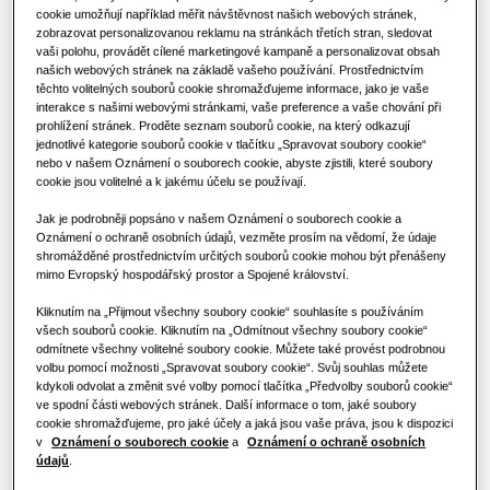
KOMERČNÍ ŘEŠENÍ
ŘEŠENÍ PRO KOMERČNÍ BUDOVY
cookie umožňují například měřit návštěvnost našich webových stránek,
Produkty Hero
VÝKON
:
9.0KW
zobrazovat personalizovanou reklamu na stránkách třetích stran, sledovat
Hotely
vaši polohu, provádět cílené marketingové kampaně a personalizovat obsah
Klimatizační řešení
našich webových stránek na základě vašeho používání. Prostřednictvím
těchto volitelných souborů cookie shromažďujeme informace, jako je vaše
interakce s našimi webovými stránkami, vaše preference a vaše chování při
Maloobchod
AE090CXEDGG/EU
prohlížení stránek. Proděte seznam souborů cookie, na který odkazují
Ovladače
jednotlivé kategorie souborů cookie v tlačítku „Spravovat soubory cookie“
Split Outdoor (Low Ambient)
nebo v našem Oznámení o souborech cookie, abyste zjistili, které soubory
Restaurace
cookie jsou volitelné a k jakému účelu se používají.
Chladivo R32
Jak je podrobněji popsáno v našem Oznámení o souborech cookie a
Kancelář
Oznámení o ochraně osobních údajů, vezměte prosím na vědomí, že údaje
Dostupná kapacita
shromážděné prostřednictvím určitých souborů cookie mohou být přenášeny
mimo Evropský hospodářský prostor a Spojené království.
Udržitelnost
6.0KW
9.0KW
Kliknutím na „Přijmout všechny soubory cookie“ souhlasíte s používáním
One Samsung
všech souborů cookie. Kliknutím na „Odmítnout všechny soubory cookie“
odmítnete všechny volitelné soubory cookie. Můžete také provést podrobnou
Dostupný výkon
volbu pomocí možnosti „Spravovat soubory cookie“. Svůj souhlas můžete
kdykoli odvolat a změnit své volby pomocí tlačítka „Předvolby souborů cookie“
ve spodní části webových stránek. Další informace o tom, jaké soubory
1 fáze
3 fáze
cookie shromažďujeme, pro jaké účely a jaká jsou vaše práva, jsou k dispozici
v
Oznámení o souborech cookie
a
Oznámení o ochraně osobních
údajů
.
Najít instalační firmu