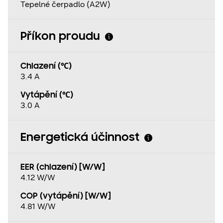
Tepelné čerpadlo (A2W)
Příkon proudu
Chlazení (℃)
3.4 A
Vytápění (℃)
3.0 A
Energetická účinnost
EER (chlazení) [W/W]
4.12 W/W
COP (vytápění) [W/W]
4.81 W/W