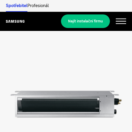
Spotřebitel
Profesionál
Najít instalační firmu
Menu
Objevit
REZIDENČNÍ ŘEŠENÍ
Naše řešení