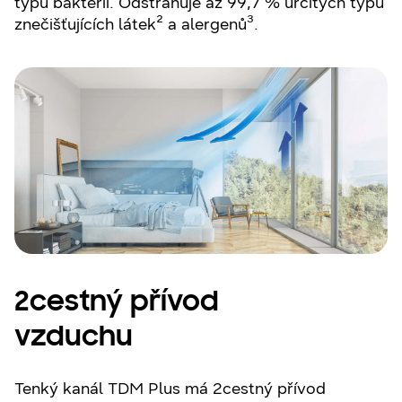
typů bakterií. Odstraňuje až 99,7 % určitých typů
znečišťujících látek² a alergenů³.
2cestný přívod
vzduchu
Tenký kanál TDM Plus má 2cestný přívod