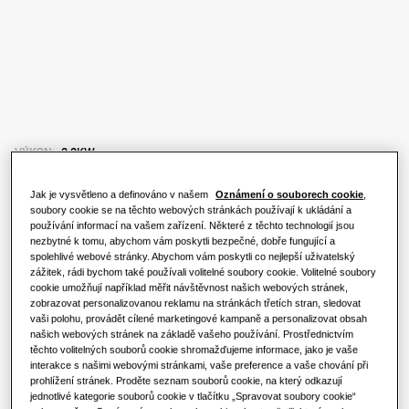
Co je tepelné čerpadlo a jak funguje?
ŘEŠENÍ PRO VÁŠ DOMOV
Produkty
Výhody tepelného čerpadla
Klimatizační řešení
Produkty
O společnosti Samsung
Co je to klimatizace a jak funguje?
Řešení tepelných čerpadel
KOMERČNÍ ŘEŠENÍ
VÝKON
:
2.2KW
ŘEŠENÍ PRO KOMERČNÍ BUDOVY
Produkty Hero
Hotely
Jak je vysvětleno a definováno v našem
Oznámení o souborech cookie
,
Klimatizační řešení
soubory cookie se na těchto webových stránkách používají k ukládání a
AE022ANLDEH/EU
používání informací na vašem zařízení. Některé z těchto technologií jsou
nezbytné k tomu, abychom vám poskytli bezpečné, dobře fungující a
Maloobchod
TDM Plus LSP Duct
Ovladače
spolehlivé webové stránky. Abychom vám poskytli co nejlepší uživatelský
zážitek, rádi bychom také používali volitelné soubory cookie. Volitelné soubory
Dostupná kapacita
cookie umožňují například měřit návštěvnost našich webových stránek,
Restaurace
zobrazovat personalizovanou reklamu na stránkách třetích stran, sledovat
vaši polohu, provádět cílené marketingové kampaně a personalizovat obsah
2.2KW
2.8KW
3.6KW
5.6KW
našich webových stránek na základě vašeho používání. Prostřednictvím
Kancelář
těchto volitelných souborů cookie shromažďujeme informace, jako je vaše
interakce s našimi webovými stránkami, vaše preference a vaše chování při
Dostupný výkon
Udržitelnost
prohlížení stránek. Proděte seznam souborů cookie, na který odkazují
jednotlivé kategorie souborů cookie v tlačítku „Spravovat soubory cookie“