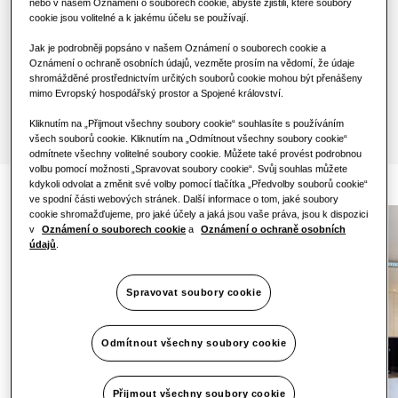
nebo v našem Oznámení o souborech cookie, abyste zjistili, které soubory
1 fáze
One Samsung
cookie jsou volitelné a k jakému účelu se používají.
Jak je podrobněji popsáno v našem Oznámení o souborech cookie a
Oznámení o ochraně osobních údajů, vezměte prosím na vědomí, že údaje
Najít instalační firmu
shromážděné prostřednictvím určitých souborů cookie mohou být přenášeny
mimo Evropský hospodářský prostor a Spojené království.
Kliknutím na „Přijmout všechny soubory cookie“ souhlasíte s používáním
všech souborů cookie. Kliknutím na „Odmítnout všechny soubory cookie“
odmítnete všechny volitelné soubory cookie. Můžete také provést podrobnou
volbu pomocí možnosti „Spravovat soubory cookie“. Svůj souhlas můžete
kdykoli odvolat a změnit své volby pomocí tlačítka „Předvolby souborů cookie“
ve spodní části webových stránek. Další informace o tom, jaké soubory
cookie shromažďujeme, pro jaké účely a jaká jsou vaše práva, jsou k dispozici
v
Oznámení o souborech cookie
a
Oznámení o ochraně osobních
údajů
.
Spravovat soubory cookie
Odmítnout všechny soubory cookie
Přijmout všechny soubory cookie