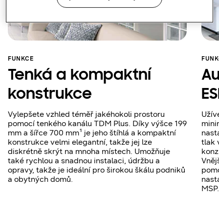
FUNKCE
FUNK
Tenká a kompaktní
Au
konstrukce
ES
Vylepšete vzhled téměř jakéhokoli prostoru
Užív
pomocí tenkého kanálu TDM Plus. Díky výšce 199
mini
mm a šířce 700 mm¹ je jeho štíhlá a kompaktní
nast
konstrukce velmi elegantní, takže jej lze
tlak
diskrétně skrýt na mnoha místech. Umožňuje
konz
také rychlou a snadnou instalaci, údržbu a
Vnějš
opravy, takže je ideální pro širokou škálu podniků
pomo
a obytných domů.
nast
MSP