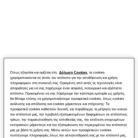
ΛΎΣΕΙΣ ΓΙΑ ΤΟ ΣΠΊΤΙ ΣΑΣ
Ανακαλύψτε
Προϊόντα Hero
Κλιματισμός για ένα μόνο δωμάτιο
ΛΎΣΕΙΣ ΓΙΑ ΚΑΤΟΙΚΊΕΣ
Επαγγελματίες
Λύσεις αντλιών θερμότητας
Τι είναι η αντλία θερμότητας και πώς
λειτουργεί;
ΛΎΣΕΙΣ ΓΙΑ ΕΠΑΓΓΕΛΜΑΤΙΚΆ ΚΤΉΡΙΑ
Σχετικά με τη Samsung
Λύσεις κλιματισμού
Τα οφέλη μιας αντλίας θερμότητας
Όπως εξηγείται και ορίζεται στη
Δήλωση Cookies
, τα cookies
χρησιμοποιούνται σε αυτόν τον ιστότοπο για την αποθήκευση και χρήση
Χειριστήρια
Τι είναι ένα κλιματιστικό και πώς
πληροφοριών στη συσκευή σας. Ορισμένες από αυτές τις τεχνολογίες είναι
λειτουργεί
απαραίτητες για να σας παρέχουμε έναν ασφαλή, λειτουργικό και αξιόπιστο
ιστότοπο. Προκειμένου να σας παρέχουμε την καλύτερη εμπειρία ως χρήστη,
ΕΠΑΓΓΕΛΜΑΤΙΚΈΣ ΛΎΣΕΙΣ
θα θέλαμε επίσης να χρησιμοποιήσουμε προαιρετικά cookies, όπως cookies
ανάλυσης και απόδοσης και cookies μάρκετινγκ και στόχευσης. Τα
Ξενοδοχεία
προαιρετικά cookies καθιστούν δυνατή, για παράδειγμα, τη μέτρηση του κοινού
του ιστότοπού μας, την προβολή εξατομικευμένων διαφημίσεων σε ιστότοπους
τρίτων, την παρακολούθηση της τοποθεσίας σας, την εκτέλεση στοχευμένων
εκστρατειών μάρκετινγκ και την εξατομίκευση του περιεχομένου του ιστότοπού
Λιανική
μας με βάση τη χρήση σας. Μέσω αυτών των προαιρετικών cookies
συλλέγουμε πληροφορίες όπως την αλληλεπίδρασή σας με τον ιστότοπό μας,