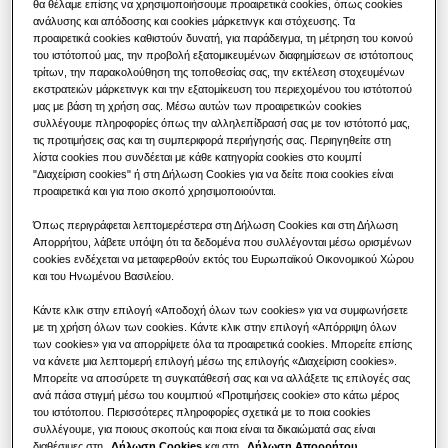
θα θέλαμε επίσης να χρησιμοποιήσουμε προαιρετικά cookies, όπως cookies
ανάλυσης και απόδοσης και cookies μάρκετινγκ και στόχευσης. Τα
Λύσεις κλιματισμού
Τα οφέλη μιας αντλίας θερμότητας
προαιρετικά cookies καθιστούν δυνατή, για παράδειγμα, τη μέτρηση του κοινού
του ιστότοπού μας, την προβολή εξατομικευμένων διαφημίσεων σε ιστότοπους
τρίτων, την παρακολούθηση της τοποθεσίας σας, την εκτέλεση στοχευμένων
Χειριστήρια
Τι είναι ένα κλιματιστικό και πώς
εκστρατειών μάρκετινγκ και την εξατομίκευση του περιεχομένου του ιστότοπού
λειτουργεί
μας με βάση τη χρήση σας. Μέσω αυτών των προαιρετικών cookies
συλλέγουμε πληροφορίες όπως την αλληλεπίδρασή σας με τον ιστότοπό μας,
τις προτιμήσεις σας και τη συμπεριφορά περιήγησής σας. Περιηγηθείτε στη
ΕΠΑΓΓΕΛΜΑΤΙΚΈΣ ΛΎΣΕΙΣ
λίστα cookies που συνδέεται με κάθε κατηγορία cookies στο κουμπί
"Διαχείριση cookies" ή στη Δήλωση Cookies για να δείτε ποια cookies είναι
Ξενοδοχεία
προαιρετικά και για ποιο σκοπό χρησιμοποιούνται.
ΧΩΡΗΤΙΚΌΤΗΤΑ
:
32.0KW
Όπως περιγράφεται λεπτομερέστερα στη Δήλωση Cookies και στη Δήλωση
Απορρήτου, λάβετε υπόψη ότι τα δεδομένα που συλλέγονται μέσω ορισμένων
Λιανική
cookies ενδέχεται να μεταφερθούν εκτός του Ευρωπαϊκού Οικονομικού Χώρου
και του Ηνωμένου Βασιλείου.
AM320FNBDEH/EU
Εστιατόριο
Κάντε κλικ στην επιλογή «Αποδοχή όλων των cookies» για να συμφωνήσετε
Μονάδα hydro (Υψηλής Απόδοσης)
με τη χρήση όλων των cookies. Κάντε κλικ στην επιλογή «Απόρριψη όλων
των cookies» για να απορρίψετε όλα τα προαιρετικά cookies. Μπορείτε επίσης
Γραφείο
να κάνετε μια λεπτομερή επιλογή μέσω της επιλογής «Διαχείριση cookies».
Διαθέσιμη χωρητικότητα
Μπορείτε να αποσύρετε τη συγκατάθεσή σας και να αλλάξετε τις επιλογές σας
ανά πάσα στιγμή μέσω του κουμπιού «Προτιμήσεις cookie» στο κάτω μέρος
Βιωσιμότητα
16.0KW
32.0KW
50.0KW
του ιστότοπου. Περισσότερες πληροφορίες σχετικά με το ποια cookies
συλλέγουμε, για ποιους σκοπούς και ποια είναι τα δικαιώματά σας είναι
διαθέσιμες στη
Δήλωση Cookies
και στη
Δήλωση Απορρήτου
.