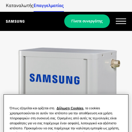
Καταναλωτής
Επαγγελματίας
Γίνετε συνεργάτης
Menu
Προϊόντα
Προϊόντα
Οι λύσεις μας
ΛΎΣΕΙΣ ΓΙΑ ΤΟ ΣΠΊΤΙ ΣΑΣ
Ανακαλύψτε
Προϊόντα Hero
Κλιματισμός για ένα μόνο δωμάτιο
ΛΎΣΕΙΣ ΓΙΑ ΚΑΤΟΙΚΊΕΣ
Όπως εξηγείται και ορίζεται στη
Δήλωση Cookies
, τα cookies
Επαγγελματίες
χρησιμοποιούνται σε αυτόν τον ιστότοπο για την αποθήκευση και χρήση
Λύσεις αντλιών θερμότητας
Τι είναι η αντλία θερμότητας και πώς
πληροφοριών στη συσκευή σας. Ορισμένες από αυτές τις τεχνολογίες είναι
απαραίτητες για να σας παρέχουμε έναν ασφαλή, λειτουργικό και αξιόπιστο
λειτουργεί;
ΛΎΣΕΙΣ ΓΙΑ ΕΠΑΓΓΕΛΜΑΤΙΚΆ ΚΤΉΡΙΑ
ιστότοπο. Προκειμένου να σας παρέχουμε την καλύτερη εμπειρία ως χρήστη,
Σχετικά με τη Samsung