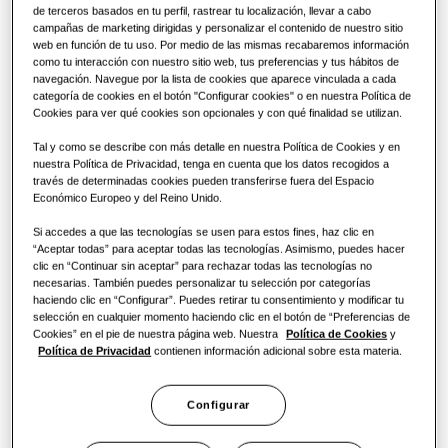
SOLUCIONES COMERCIALES
de terceros basados en tu perfil, rastrear tu localización, llevar a cabo
SmartThings
campañas de marketing dirigidas y personalizar el contenido de nuestro sitio
Soluciones de climatización
web en función de tu uso. Por medio de las mismas recabaremos información
Hoteles
como tu interacción con nuestro sitio web, tus preferencias y tus hábitos de
Cassette 360
navegación. Navegue por la lista de cookies que aparece vinculada a cada
Controles
categoría de cookies en el botón "Configurar cookies" o en nuestra Política de
Cookies para ver qué cookies son opcionales y con qué finalidad se utilizan.
Comercio
Compara WindFree
Tal y como se describe con más detalle en nuestra Política de Cookies y en
nuestra Política de Privacidad, tenga en cuenta que los datos recogidos a
CAPACIDAD
:
500.0CMH
Restaurante
Productos
través de determinadas cookies pueden transferirse fuera del Espacio
Económico Europeo y del Reino Unido.
Oficina
Si accedes a que las tecnologías se usen para estos fines, haz clic en
AM050FNKDEH/EU
“Aceptar todas” para aceptar todas las tecnologías. Asimismo, puedes hacer
clic en “Continuar sin aceptar” para rechazar todas las tecnologías no
Sostenibilidad
ERV Plus para DVM S
necesarias. También puedes personalizar tu selección por categorías
haciendo clic en “Configurar”. Puedes retirar tu consentimiento y modificar tu
One Samsung
Capacidad disponible
selección en cualquier momento haciendo clic en el botón de “Preferencias de
Cookies” en el pie de nuestra página web. Nuestra
Política de Cookies
y
Política de Privacidad
contienen información adicional sobre esta materia.
500.0CMH
1000.0CMH
Efficient Climate Control
Configurar
Tipo de alimentación
Windfree Health Silence