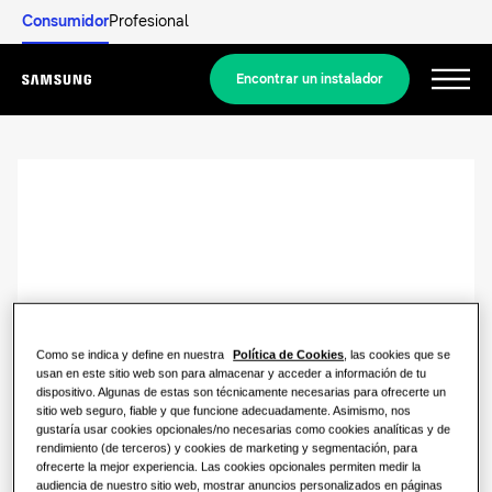
Consumidor
Profesional
Encontrar un instalador
Menu
Descubrir
SOLUCIONES RESIDENCIALES
Nuestras soluciones
¿Qué es una bomba de calor y cómo
funciona?
SOLUCIONES PARA TU HOGAR
Productos
Como se indica y define en nuestra
Política de Cookies
, las cookies que se
Soluciones de climatización
usan en este sitio web son para almacenar y acceder a información de tu
Ventajas de una bomba de calor
dispositivo. Algunas de estas son técnicamente necesarias para ofrecerte un
PRODUCTOS ESTRELLA
sitio web seguro, fiable y que funcione adecuadamente. Asimismo, nos
Acerca de Samsung
gustaría usar cookies opcionales/no necesarias como cookies analíticas y de
Soluciones de bombas de calor
¿Qué es un aire acondicionado y
WindFree
rendimiento (de terceros) y cookies de marketing y segmentación, para
cómo funciona?
ofrecerte la mejor experiencia. Las cookies opcionales permiten medir la
SOLUCIONES PARA OFICINAS
audiencia de nuestro sitio web, mostrar anuncios personalizados en páginas