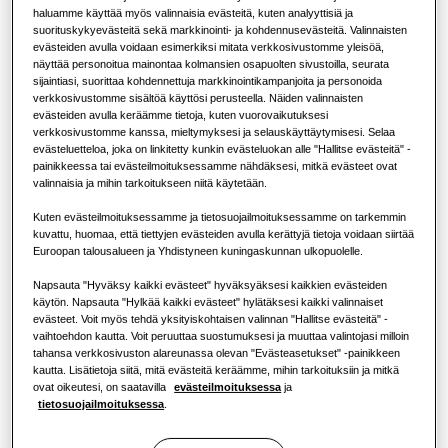
Tietoja Samsungista
haluamme käyttää myös valinnaisia evästeitä, kuten analyyttisiä ja
KAPASITEETTI
:
1.7kW
suorituskykyevästeitä sekä markkinointi- ja kohdennusevästeitä. Valinnaisten
Ilmastointiratkaisut
Lämpöpumpun hyödyt
evästeiden avulla voidaan esimerkiksi mitata verkkosivustomme yleisöä,
näyttää personoitua mainontaa kolmansien osapuolten sivustoilla, seurata
sijaintiasi, suorittaa kohdennettuja markkinointikampanjoita ja personoida
Ohjauslaitteet
Mikä on ilmastointilaite ja miten se
verkkosivustomme sisältöä käyttösi perusteella. Näiden valinnaisten
LSP kanavoitava (sisältää pumpun)
toimii?
evästeiden avulla keräämme tietoja, kuten vuorovaikutuksesi
verkkosivustomme kanssa, mieltymyksesi ja selauskäyttäytymisesi. Selaa
evästeluetteloa, joka on linkitetty kunkin evästeluokan alle "Hallitse evästeitä" -
Käytettävissä oleva kapasiteetti
KAUPALLISET RATKAISUT
painikkeessa tai evästeilmoituksessamme nähdäksesi, mitkä evästeet ovat
valinnaisia ja mihin tarkoitukseen niitä käytetään.
1.7kW
2.2kW
2.8kW
3.6kW
Hotellit
Kuten evästeilmoituksessamme ja tietosuojailmoituksessamme on tarkemmin
4.5kW
5.6kW
7.1kW
kuvattu, huomaa, että tiettyjen evästeiden avulla kerättyjä tietoja voidaan siirtää
Euroopan talousalueen ja Yhdistyneen kuningaskunnan ulkopuolelle.
Vähittäismyynti
Napsauta "Hyväksy kaikki evästeet" hyväksyäksesi kaikkien evästeiden
Käytettävissä oleva teho
käytön. Napsauta "Hylkää kaikki evästeet" hylätäksesi kaikki valinnaiset
Ravintola
evästeet. Voit myös tehdä yksityiskohtaisen valinnan "Hallitse evästeitä" -
1 vaihe
vaihtoehdon kautta. Voit peruuttaa suostumuksesi ja muuttaa valintojasi milloin
tahansa verkkosivuston alareunassa olevan "Evästeasetukset" -painikkeen
Toimisto
kautta. Lisätietoja siitä, mitä evästeitä keräämme, mihin tarkoituksiin ja mitkä
ovat oikeutesi, on saatavilla
evästeilmoituksessa
ja
Ota yhteyttä Samsungiin
tietosuojailmoituksessa
.
Kestävyys