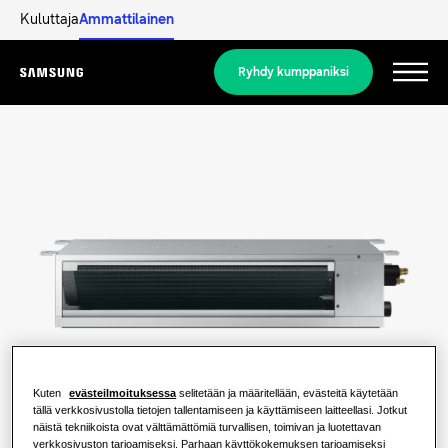
Kuluttaja
Ammattilainen
Ryhdy kumppaniksi
Menu
Tuotteet
Tuotteet
Ratkaisumme
RATKAISUJA KOTIISI
Merkittävimmät tuotteet
Lue lisää
Ilmastointiratkaisut
ASUINTALORATKAISUT
Ammattilaiset
Kuten
evästeilmoituksessa
selitetään ja määritellään, evästeitä käytetään
Lämpöpumppuratkaisut
Mikä lämpöpumppu on ja miten se
tällä verkkosivustolla tietojen tallentamiseen ja käyttämiseen laitteellasi. Jotkut
näistä tekniikoista ovat välttämättömiä turvallisen, toimivan ja luotettavan
toimii?
RATKAISUJA LIIKERAKENNUKSIIN
verkkosivuston tarjoamiseksi. Parhaan käyttökokemuksen tarjoamiseksi