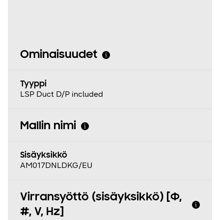
Ominaisuudet
Tyyppi
LSP Duct D/P included
Mallin nimi
Sisäyksikkö
AM017DNLDKG/EU
Virransyöttö (sisäyksikkö) [Φ,
#, V, Hz]