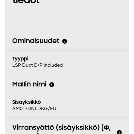
tiedot
Ominaisuudet
Tyyppi
LSP Duct D/P included
Mallin nimi
Sisäyksikkö
AM017DNLDKG/EU
Virransyöttö (sisäyksikkö) [Φ,