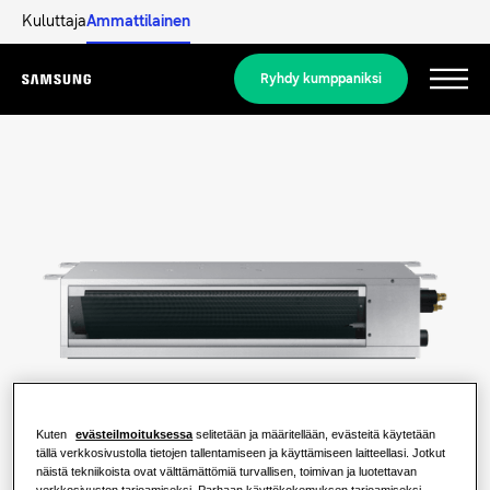
Kuluttaja
Ammattilainen
Ryhdy kumppaniksi
Menu
Tuotteet
Tuotteet
Ratkaisumme
RATKAISUJA KOTIISI
Merkittävimmät tuotteet
Lue lisää
Ilmastointiratkaisut
ASUINTALORATKAISUT
Ammattilaiset
Kuten
evästeilmoituksessa
selitetään ja määritellään, evästeitä käytetään
Lämpöpumppuratkaisut
Mikä lämpöpumppu on ja miten se
tällä verkkosivustolla tietojen tallentamiseen ja käyttämiseen laitteellasi. Jotkut
toimii?
näistä tekniikoista ovat välttämättömiä turvallisen, toimivan ja luotettavan
RATKAISUJA LIIKERAKENNUKSIIN
verkkosivuston tarjoamiseksi. Parhaan käyttökokemuksen tarjoamiseksi