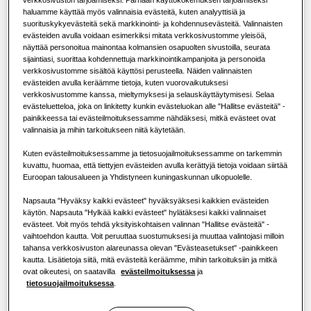
Tietoja Samsungista
haluamme käyttää myös valinnaisia evästeitä, kuten analyyttisiä ja
KAPASITEETTI
:
1.7kW
suorituskykyevästeitä sekä markkinointi- ja kohdennusevästeitä. Valinnaisten
Ilmastointiratkaisut
Lämpöpumpun hyödyt
evästeiden avulla voidaan esimerkiksi mitata verkkosivustomme yleisöä,
näyttää personoitua mainontaa kolmansien osapuolten sivustoilla, seurata
sijaintiasi, suorittaa kohdennettuja markkinointikampanjoita ja personoida
Ohjauslaitteet
Mikä on ilmastointilaite ja miten se
verkkosivustomme sisältöä käyttösi perusteella. Näiden valinnaisten
AM017DNLDKGEU
toimii?
evästeiden avulla keräämme tietoja, kuten vuorovaikutuksesi
LSP kanavoitava (sisältää pumpun)
verkkosivustomme kanssa, mieltymyksesi ja selauskäyttäytymisesi. Selaa
KAUPALLISET RATKAISUT
evästeluetteloa, joka on linkitetty kunkin evästeluokan alle "Hallitse evästeitä" -
painikkeessa tai evästeilmoituksessamme nähdäksesi, mitkä evästeet ovat
Käytettävissä oleva kapasiteetti
valinnaisia ja mihin tarkoitukseen niitä käytetään.
Hotellit
1.7kW
2.2kW
2.8kW
3.6kW
Kuten evästeilmoituksessamme ja tietosuojailmoituksessamme on tarkemmin
kuvattu, huomaa, että tiettyjen evästeiden avulla kerättyjä tietoja voidaan siirtää
Euroopan talousalueen ja Yhdistyneen kuningaskunnan ulkopuolelle.
4.5kW
5.6kW
7.1kW
Vähittäismyynti
Napsauta "Hyväksy kaikki evästeet" hyväksyäksesi kaikkien evästeiden
käytön. Napsauta "Hylkää kaikki evästeet" hylätäksesi kaikki valinnaiset
Ravintola
Käytettävissä oleva teho
evästeet. Voit myös tehdä yksityiskohtaisen valinnan "Hallitse evästeitä" -
vaihtoehdon kautta. Voit peruuttaa suostumuksesi ja muuttaa valintojasi milloin
1 vaihe
tahansa verkkosivuston alareunassa olevan "Evästeasetukset" -painikkeen
Toimisto
kautta. Lisätietoja siitä, mitä evästeitä keräämme, mihin tarkoituksiin ja mitkä
ovat oikeutesi, on saatavilla
evästeilmoituksessa
ja
Kestävyys
tietosuojailmoituksessa
.
Ota yhteyttä Samsungiin