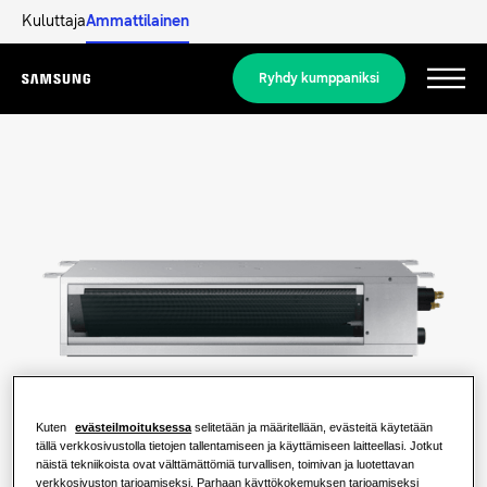
Kuluttaja
Ammattilainen
Ryhdy kumppaniksi
Menu
Tuotteet
Tuotteet
Ratkaisumme
RATKAISUJA KOTIISI
Merkittävimmät tuotteet
Lue lisää
Ilmastointiratkaisut
ASUINTALORATKAISUT
Ammattilaiset
Kuten
evästeilmoituksessa
selitetään ja määritellään, evästeitä käytetään
Lämpöpumppuratkaisut
Mikä lämpöpumppu on ja miten se
tällä verkkosivustolla tietojen tallentamiseen ja käyttämiseen laitteellasi. Jotkut
näistä tekniikoista ovat välttämättömiä turvallisen, toimivan ja luotettavan
toimii?
RATKAISUJA LIIKERAKENNUKSIIN
verkkosivuston tarjoamiseksi. Parhaan käyttökokemuksen tarjoamiseksi