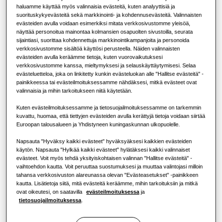
Tietoja Samsungista
haluamme käyttää myös valinnaisia evästeitä, kuten analyyttisiä ja
KAPASITEETTI
:
1.7kW
suorituskykyevästeitä sekä markkinointi- ja kohdennusevästeitä. Valinnaisten
Ilmastointiratkaisut
Lämpöpumpun hyödyt
evästeiden avulla voidaan esimerkiksi mitata verkkosivustomme yleisöä,
näyttää personoitua mainontaa kolmansien osapuolten sivustoilla, seurata
sijaintiasi, suorittaa kohdennettuja markkinointikampanjoita ja personoida
Ohjauslaitteet
Mikä on ilmastointilaite ja miten se
verkkosivustomme sisältöä käyttösi perusteella. Näiden valinnaisten
LSP kanavoitava (sisältää pumpun)
toimii?
evästeiden avulla keräämme tietoja, kuten vuorovaikutuksesi
verkkosivustomme kanssa, mieltymyksesi ja selauskäyttäytymisesi. Selaa
evästeluetteloa, joka on linkitetty kunkin evästeluokan alle "Hallitse evästeitä" -
Käytettävissä oleva kapasiteetti
KAUPALLISET RATKAISUT
painikkeessa tai evästeilmoituksessamme nähdäksesi, mitkä evästeet ovat
valinnaisia ja mihin tarkoitukseen niitä käytetään.
1.7kW
2.2kW
2.8kW
3.6kW
Hotellit
Kuten evästeilmoituksessamme ja tietosuojailmoituksessamme on tarkemmin
4.5kW
5.6kW
7.1kW
kuvattu, huomaa, että tiettyjen evästeiden avulla kerättyjä tietoja voidaan siirtää
Euroopan talousalueen ja Yhdistyneen kuningaskunnan ulkopuolelle.
Vähittäismyynti
Napsauta "Hyväksy kaikki evästeet" hyväksyäksesi kaikkien evästeiden
Käytettävissä oleva teho
käytön. Napsauta "Hylkää kaikki evästeet" hylätäksesi kaikki valinnaiset
Ravintola
evästeet. Voit myös tehdä yksityiskohtaisen valinnan "Hallitse evästeitä" -
1 vaihe
vaihtoehdon kautta. Voit peruuttaa suostumuksesi ja muuttaa valintojasi milloin
tahansa verkkosivuston alareunassa olevan "Evästeasetukset" -painikkeen
Toimisto
kautta. Lisätietoja siitä, mitä evästeitä keräämme, mihin tarkoituksiin ja mitkä
ovat oikeutesi, on saatavilla
evästeilmoituksessa
ja
Ota yhteyttä Samsungiin
tietosuojailmoituksessa
.
Kestävyys