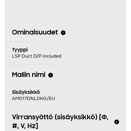
Ominaisuudet
Tyyppi
LSP Duct D/P included
Mallin nimi
Sisäyksikkö
AM017DNLDKG/EU
Virransyöttö (sisäyksikkö) [Φ,
#, V, Hz]