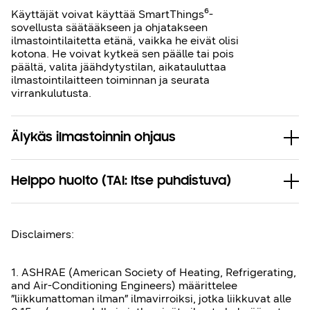
Käyttäjät voivat käyttää SmartThings⁶-
sovellusta säätääkseen ja ohjatakseen
ilmastointilaitetta etänä, vaikka he eivät olisi
kotona. He voivat kytkeä sen päälle tai pois
päältä, valita jäähdytystilan, aikatauluttaa
ilmastointilaitteen toiminnan ja seurata
virrankulutusta.
Älykäs ilmastoinnin ohjaus
Helppo huolto (TAI: Itse puhdistuva)
Disclaimers:
1. ASHRAE (American Society of Heating, Refrigerating,
and Air-Conditioning Engineers) määrittelee
”liikkumattoman ilman” ilmavirroiksi, jotka liikkuvat alle