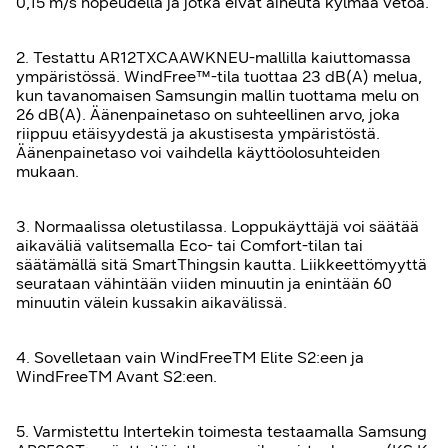
0,15 m/s nopeudella ja jotka eivät aiheuta kylmää vetoa.
2. Testattu AR12TXCAAWKNEU-mallilla kaiuttomassa
ympäristössä. WindFree™-tila tuottaa 23 dB(A) melua,
kun tavanomaisen Samsungin mallin tuottama melu on
26 dB(A). Äänenpainetaso on suhteellinen arvo, joka
riippuu etäisyydestä ja akustisesta ympäristöstä.
Äänenpainetaso voi vaihdella käyttöolosuhteiden
mukaan.
3. Normaalissa oletustilassa. Loppukäyttäjä voi säätää
aikaväliä valitsemalla Eco- tai Comfort-tilan tai
säätämällä sitä SmartThingsin kautta. Liikkeettömyyttä
seurataan vähintään viiden minuutin ja enintään 60
minuutin välein kussakin aikavälissä.
4. Sovelletaan vain WindFreeTM Elite S2:een ja
WindFreeTM Avant S2:een.
5. Varmistettu Intertekin toimesta testaamalla Samsung