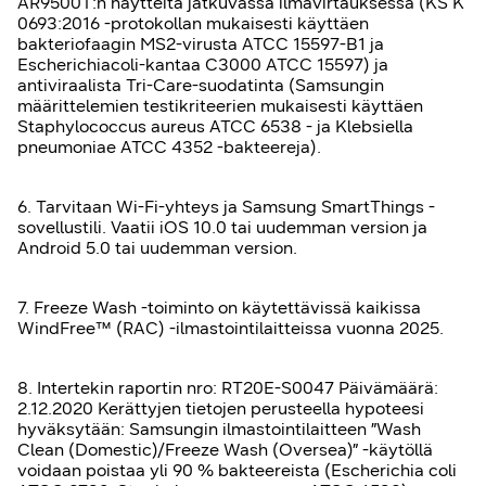
AR9500T:n näytteitä jatkuvassa ilmavirtauksessa (KS K
0693:2016 -protokollan mukaisesti käyttäen
bakteriofaagin MS2-virusta ATCC 15597-B1 ja
Escherichiacoli-kantaa C3000 ATCC 15597) ja
antiviraalista Tri-Care-suodatinta (Samsungin
määrittelemien testikriteerien mukaisesti käyttäen
Staphylococcus aureus ATCC 6538 - ja Klebsiella
pneumoniae ATCC 4352 -bakteereja).
6. Tarvitaan Wi-Fi-yhteys ja Samsung SmartThings -
sovellustili. Vaatii iOS 10.0 tai uudemman version ja
Android 5.0 tai uudemman version.
7. Freeze Wash -toiminto on käytettävissä kaikissa
WindFree™ (RAC) -ilmastointilaitteissa vuonna 2025.
8. Intertekin raportin nro: RT20E-S0047 Päivämäärä:
2.12.2020 Kerättyjen tietojen perusteella hypoteesi
hyväksytään: Samsungin ilmastointilaitteen ”Wash
Clean (Domestic)/Freeze Wash (Oversea)” -käytöllä
voidaan poistaa yli 90 % bakteereista (Escherichia coli