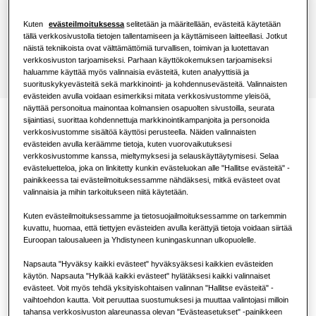
Löydä asentaja
Kuten
evästeilmoituksessa
selitetään ja määritellään, evästeitä käytetään
Ravintola
tällä verkkosivustolla tietojen tallentamiseen ja käyttämiseen laitteellasi. Jotkut
näistä tekniikoista ovat välttämättömiä turvallisen, toimivan ja luotettavan
verkkosivuston tarjoamiseksi. Parhaan käyttökokemuksen tarjoamiseksi
Toimisto
haluamme käyttää myös valinnaisia evästeitä, kuten analyyttisiä ja
suorituskykyevästeitä sekä markkinointi- ja kohdennusevästeitä. Valinnaisten
evästeiden avulla voidaan esimerkiksi mitata verkkosivustomme yleisöä,
Kestävyys
näyttää personoitua mainontaa kolmansien osapuolten sivustoilla, seurata
sijaintiasi, suorittaa kohdennettuja markkinointikampanjoita ja personoida
Dokumentaatio
One Samsung
verkkosivustomme sisältöä käyttösi perusteella. Näiden valinnaisten
evästeiden avulla keräämme tietoja, kuten vuorovaikutuksesi
verkkosivustomme kanssa, mieltymyksesi ja selauskäyttäytymisesi. Selaa
evästeluetteloa, joka on linkitetty kunkin evästeluokan alle "Hallitse evästeitä" -
painikkeessa tai evästeilmoituksessamme nähdäksesi, mitkä evästeet ovat
valinnaisia ja mihin tarkoitukseen niitä käytetään.
Kuten evästeilmoituksessamme ja tietosuojailmoituksessamme on tarkemmin
Vaatimustenmukaisuusvakuutus
kuvattu, huomaa, että tiettyjen evästeiden avulla kerättyjä tietoja voidaan siirtää
Euroopan talousalueen ja Yhdistyneen kuningaskunnan ulkopuolelle.
Download
Napsauta "Hyväksy kaikki evästeet" hyväksyäksesi kaikkien evästeiden
käytön. Napsauta "Hylkää kaikki evästeet" hylätäksesi kaikki valinnaiset
evästeet. Voit myös tehdä yksityiskohtaisen valinnan "Hallitse evästeitä" -
vaihtoehdon kautta. Voit peruuttaa suostumuksesi ja muuttaa valintojasi milloin
Yksinkertainen muotoilu,
tahansa verkkosivuston alareunassa olevan "Evästeasetukset" -painikkeen