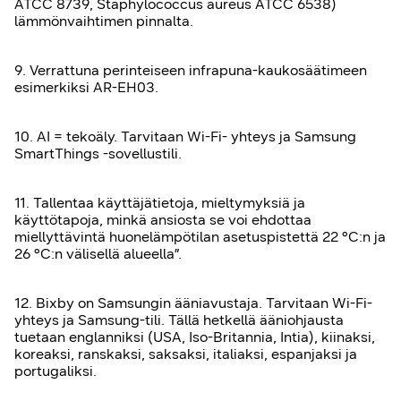
ATCC 8739, Staphylococcus aureus ATCC 6538)
lämmönvaihtimen pinnalta.
9. Verrattuna perinteiseen infrapuna-kaukosäätimeen
esimerkiksi AR-EH03.
10. AI = tekoäly. Tarvitaan Wi-Fi- yhteys ja Samsung
SmartThings -sovellustili.
11. Tallentaa käyttäjätietoja, mieltymyksiä ja
käyttötapoja, minkä ansiosta se voi ehdottaa
miellyttävintä huonelämpötilan asetuspistettä 22 °C:n ja
26 °C:n välisellä alueella”.
12. Bixby on Samsungin ääniavustaja. Tarvitaan Wi-Fi-
yhteys ja Samsung-tili. Tällä hetkellä ääniohjausta
tuetaan englanniksi (USA, Iso-Britannia, Intia), kiinaksi,
koreaksi, ranskaksi, saksaksi, italiaksi, espanjaksi ja
portugaliksi.