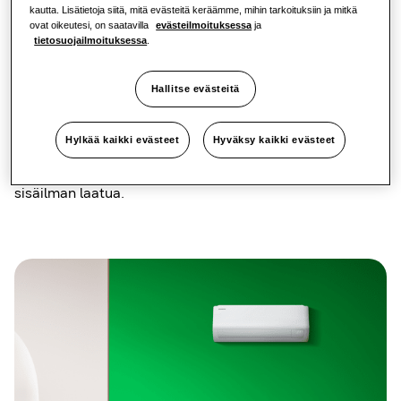
kautta. Lisätietoja siitä, mitä evästeitä keräämme, mihin tarkoituksiin ja mitkä
helppo ylläpitää
ovat oikeutesi, on saatavilla
evästeilmoituksessa
ja
tietosuojailmoituksessa
.
Luzon S2 on ihanteellinen ilmastointilaite käyttäjille,
jotka haluavat jäähdyttää pienempää tilaa tehokkaasti.
Hallitse evästeitä
Laitteen hillitty muotoilu auttaa sitä sulautumaan
helposti käyttäjien sisätiloihin. Luzon S2 -laitteessa on
Easy Filter Plus¹³ -suodatin, joka sijaitsee laitteen päällä
Hylkää kaikki evästeet
Hyväksy kaikki evästeet
ja on helppo puhdistaa. Tämä suodatin myös ottaa kiinni
pölyä ja muita ilmassa olevia epäpuhtauksia ja parantaa
sisäilman laatua.