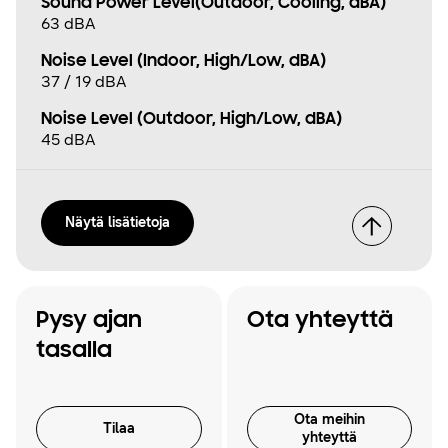
Sound Power Level(Outdoor, Cooling, dBA)
63 dBA
Noise Level (Indoor, High/Low, dBA)
37 / 19 dBA
Noise Level (Outdoor, High/Low, dBA)
45 dBA
Näytä lisätietoja
Pysy ajan
Ota yhteyttä
tasalla
Ota meihin
Tilaa
yhteyttä