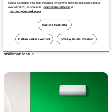
kautta. Lisätietoja siitä, mitä evästeitä keräämme, mihin tarkoituksiin ja mitkä
helppo ylläpitää
ovat oikeutesi, on saatavilla
evästeilmoituksessa
ja
tietosuojailmoituksessa
.
Luzon S2 on ihanteellinen ilmastointilaite käyttäjille,
jotka haluavat jäähdyttää pienempää tilaa tehokkaasti.
Hallitse evästeitä
Laitteen hillitty muotoilu auttaa sitä sulautumaan
helposti käyttäjien sisätiloihin. Luzon S2 -laitteessa on
Easy Filter Plus¹³ -suodatin, joka sijaitsee laitteen päällä
Hylkää kaikki evästeet
Hyväksy kaikki evästeet
ja on helppo puhdistaa. Tämä suodatin myös ottaa kiinni
pölyä ja muita ilmassa olevia epäpuhtauksia ja parantaa
sisäilman laatua.