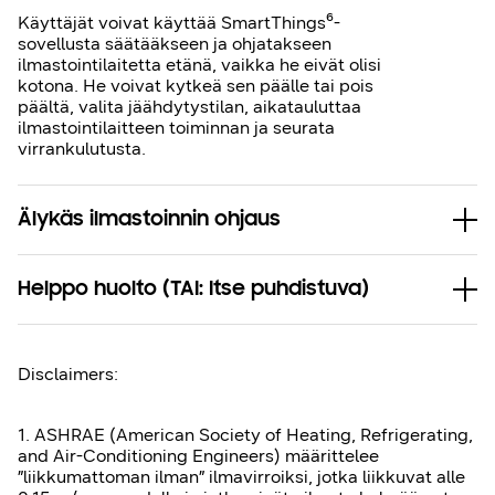
Käyttäjät voivat käyttää SmartThings⁶-
sovellusta säätääkseen ja ohjatakseen
ilmastointilaitetta etänä, vaikka he eivät olisi
kotona. He voivat kytkeä sen päälle tai pois
päältä, valita jäähdytystilan, aikatauluttaa
ilmastointilaitteen toiminnan ja seurata
virrankulutusta.
Älykäs ilmastoinnin ohjaus
Helppo huolto (TAI: Itse puhdistuva)
Disclaimers:
1. ASHRAE (American Society of Heating, Refrigerating,
and Air-Conditioning Engineers) määrittelee
”liikkumattoman ilman” ilmavirroiksi, jotka liikkuvat alle