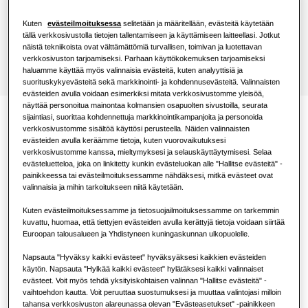
Löydä asentaja
Kuten
evästeilmoituksessa
selitetään ja määritellään, evästeitä käytetään
Ravintola
tällä verkkosivustolla tietojen tallentamiseen ja käyttämiseen laitteellasi. Jotkut
näistä tekniikoista ovat välttämättömiä turvallisen, toimivan ja luotettavan
verkkosivuston tarjoamiseksi. Parhaan käyttökokemuksen tarjoamiseksi
Toimisto
haluamme käyttää myös valinnaisia evästeitä, kuten analyyttisiä ja
suorituskykyevästeitä sekä markkinointi- ja kohdennusevästeitä. Valinnaisten
evästeiden avulla voidaan esimerkiksi mitata verkkosivustomme yleisöä,
Kestävyys
näyttää personoitua mainontaa kolmansien osapuolten sivustoilla, seurata
sijaintiasi, suorittaa kohdennettuja markkinointikampanjoita ja personoida
Dokumentaatio
One Samsung
verkkosivustomme sisältöä käyttösi perusteella. Näiden valinnaisten
evästeiden avulla keräämme tietoja, kuten vuorovaikutuksesi
verkkosivustomme kanssa, mieltymyksesi ja selauskäyttäytymisesi. Selaa
evästeluetteloa, joka on linkitetty kunkin evästeluokan alle "Hallitse evästeitä" -
painikkeessa tai evästeilmoituksessamme nähdäksesi, mitkä evästeet ovat
valinnaisia ja mihin tarkoitukseen niitä käytetään.
Kuten evästeilmoituksessamme ja tietosuojailmoituksessamme on tarkemmin
Vaatimustenmukaisuusvakuutus
kuvattu, huomaa, että tiettyjen evästeiden avulla kerättyjä tietoja voidaan siirtää
Euroopan talousalueen ja Yhdistyneen kuningaskunnan ulkopuolelle.
Download
Napsauta "Hyväksy kaikki evästeet" hyväksyäksesi kaikkien evästeiden
käytön. Napsauta "Hylkää kaikki evästeet" hylätäksesi kaikki valinnaiset
evästeet. Voit myös tehdä yksityiskohtaisen valinnan "Hallitse evästeitä" -
vaihtoehdon kautta. Voit peruuttaa suostumuksesi ja muuttaa valintojasi milloin
Yksinkertainen muotoilu,
tahansa verkkosivuston alareunassa olevan "Evästeasetukset" -painikkeen