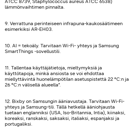
ATCC 8739, Staphylococcus aureus ATCC 6538)
lämmönvaihtimen pinnalta.
9. Verrattuna perinteiseen infrapuna-kaukosäätimeen
esimerkiksi AR-EH03.
10. AI = tekoäly. Tarvitaan Wi-Fi- yhteys ja Samsung
SmartThings -sovellustili.
11. Tallentaa käyttäjätietoja, mieltymyksiä ja
käyttötapoja, minkä ansiosta se voi ehdottaa
miellyttävintä huonelämpötilan asetuspistettä 22 °C:n ja
26 °C:n välisellä alueella”.
12. Bixby on Samsungin ääniavustaja. Tarvitaan Wi-Fi-
yhteys ja Samsung-tili. Tällä hetkellä ääniohjausta
tuetaan englanniksi (USA, Iso-Britannia, Intia), kiinaksi,
koreaksi, ranskaksi, saksaksi, italiaksi, espanjaksi ja
portugaliksi.