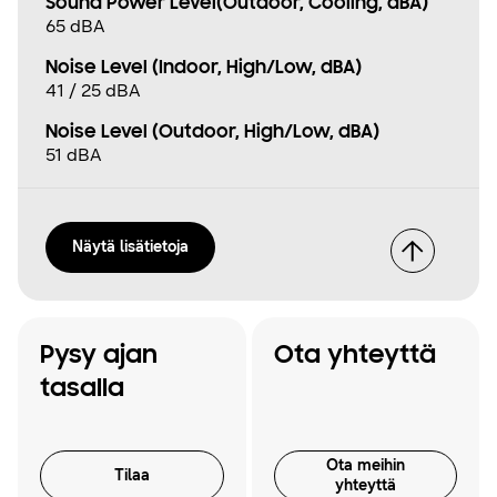
Sound Power Level(Outdoor, Cooling, dBA)
65 dBA
Noise Level (Indoor, High/Low, dBA)
41 / 25 dBA
Noise Level (Outdoor, High/Low, dBA)
51 dBA
Näytä lisätietoja
Pysy ajan
Ota yhteyttä
tasalla
Ota meihin
Tilaa
yhteyttä