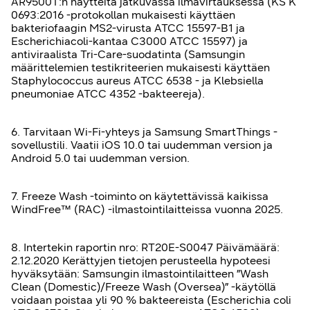
AR9500T:n näytteitä jatkuvassa ilmavirtauksessa (KS K
0693:2016 -protokollan mukaisesti käyttäen
bakteriofaagin MS2-virusta ATCC 15597-B1 ja
Escherichiacoli-kantaa C3000 ATCC 15597) ja
antiviraalista Tri-Care-suodatinta (Samsungin
määrittelemien testikriteerien mukaisesti käyttäen
Staphylococcus aureus ATCC 6538 - ja Klebsiella
pneumoniae ATCC 4352 -bakteereja).
6. Tarvitaan Wi-Fi-yhteys ja Samsung SmartThings -
sovellustili. Vaatii iOS 10.0 tai uudemman version ja
Android 5.0 tai uudemman version.
7. Freeze Wash -toiminto on käytettävissä kaikissa
WindFree™ (RAC) -ilmastointilaitteissa vuonna 2025.
8. Intertekin raportin nro: RT20E-S0047 Päivämäärä:
2.12.2020 Kerättyjen tietojen perusteella hypoteesi
hyväksytään: Samsungin ilmastointilaitteen ”Wash
Clean (Domestic)/Freeze Wash (Oversea)” -käytöllä
voidaan poistaa yli 90 % bakteereista (Escherichia coli