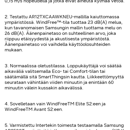
0,15 m/s nopeudella ja jotka eivät aiheuta kylmää vetoa.
2. Testattu AR12TXCAAWKNEU-mallilla kaiuttomassa
ympäristössä. WindFree™-tila tuottaa 23 dB(A) melua,
kun tavanomaisen Samsungin mallin tuottama melu on
26 dB(A). Äänenpainetaso on suhteellinen arvo, joka
riippuu etäisyydestä ja akustisesta ympäristöstä.
Äänenpainetaso voi vaihdella käyttöolosuhteiden
mukaan.
3. Normaalissa oletustilassa. Loppukäyttäjä voi säätää
aikaväliä valitsemalla Eco- tai Comfort-tilan tai
säätämällä sitä SmartThingsin kautta. Liikkeettömyyttä
seurataan vähintään viiden minuutin ja enintään 60
minuutin välein kussakin aikavälissä.
4. Sovelletaan vain WindFreeTM Elite S2:een ja
WindFreeTM Avant S2:een.
5. Varmistettu Intertekin toimesta testaamalla Samsung