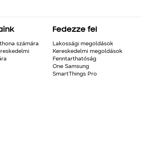
aink
Fedezze fel
thona számára
Lakossági megoldások
reskedelmi
Kereskedelmi megoldások
ára
Fenntarthatóság
One Samsung
SmartThings Pro