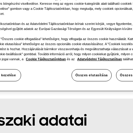
Egyfázis
és böngészési viselkedése. Keresse meg az egyes cookie-kategóriák alatt található cookiek li
elése" gombon vagy a Cookie Tájékoztatónkban, hogy megtudja, mely cookiek opcionálisak,
ket.
ékoztatónkban és az Adatvédelmi Tájékoztatónkban leírtak szerint kérjük, vegye figyelembe
tségével gyűjtött adatok az Európai Gazdasági Térségen és az Egyesült Királyságon kívülre 
z "Összes cookie elfogadása" lehetőségre, hogy elfogadja az összes cookie használatát. Kat
ie elutasítása" lehetőségre az összes opcionális cookie elutasításához. A "Cookiek kezelés
tést is hozhat. Hozzájárulását bármikor visszavonhatja és megváltoztathatja választásait a w
okie-beállítások" gombbal. További információ arról, hogy milyen cookiekat gyűjtünk, milyen c
 jogai vannak, a
Cookie Tájékoztatónkban
és az
Adatvédelmi Tájékoztatóban
találhat
 kezelése
Összes elutasítása
Összes
zaki adatai