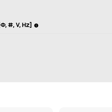
Φ, #, V, Hz]