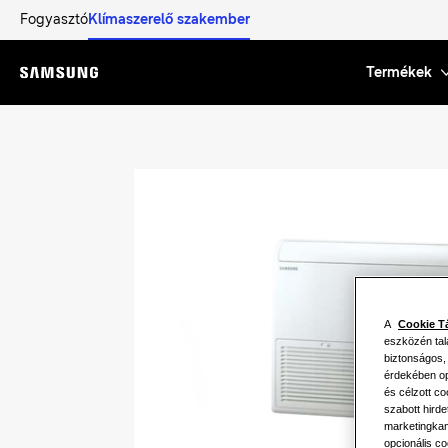
Fogyasztó
Klímaszerelő szakember
Termékek
Menu
A
Cookie T
eszközén tal
biztonságos,
érdekében opc
és célzott c
szabott hird
marketingkam
opcionális co