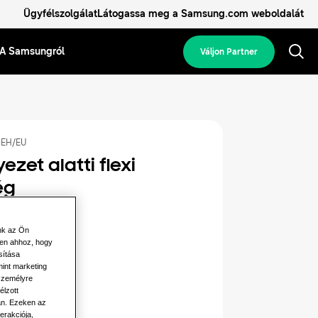
Ügyfélszolgálat
Látogassa meg a Samsung.com weboldalát
A Samsungról
Váljon Partner
EH/EU
ezet alatti flexi
ég
jesítmény
nk az Ön
len ahhoz, hogy
7.1KW
sítása
mint marketing
 személyre
lamos teljesítmény
élzott
án. Ezeken az
erakciója,