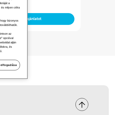
ú
stáját a
 és milyen célra
Kérjen ajánlatot
, hogy bizonyos
továbbíthatók.
tintson az
e" opcióval
eboldal alján
élokra, és
ó.
 elfogadása