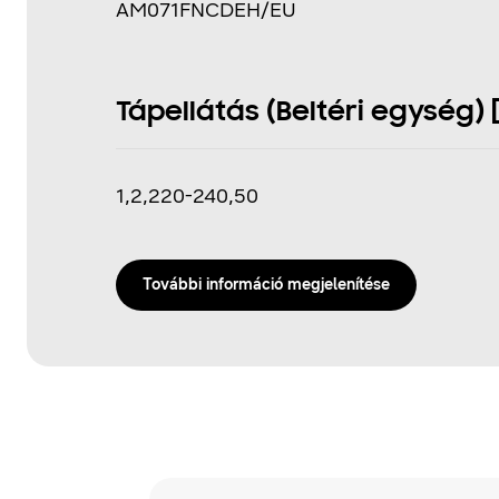
AM071FNCDEH/EU
Tápellátás (Beltéri egység) [
1,2,220-240,50
További információ megjelenítése