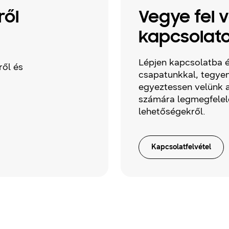
ről
Vegye fel 
kapcsolato
Lépjen kapcsolatba é
ről és
csapatunkkal, tegyen
egyeztessen velünk a
számára legmegfele
lehetőségekről.
Kapcsolatfelvétel