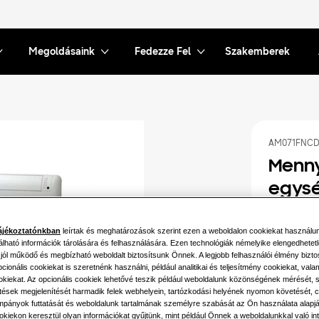
Megoldásaink
Fedezze Fel
Szakemberek
AM071FNCD
Menny
egys
Elérhető tel
ájékoztatónkban
leírtak és meghatározások szerint ezen a weboldalon cookiekat használu
álható információk tárolására és felhasználására. Ezen technológiák némelyike elengedhetet
5.6KW
 jól működő és megbízható weboldalt biztosítsunk Önnek. A legjobb felhasználói élmény bizto
ionális cookiekat is szeretnénk használni, például analitikai és teljesítmény cookiekat, vala
ookiekat. Az opcionális cookiek lehetővé teszik például weboldalunk közönségének mérését,
Elérhető vil
etések megjelenítését harmadik felek webhelyein, tartózkodási helyének nyomon követését, c
pányok futtatását és weboldalunk tartalmának személyre szabását az Ön használata alapj
okiekon keresztül olyan információkat gyűjtünk, mint például Önnek a weboldalunkkal való int