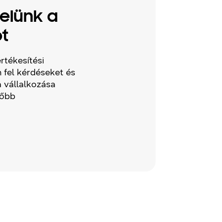
velünk a
t
rtékesítési
 fel kérdéseket és
 vállalkozása
lőbb