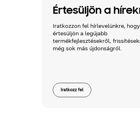
Értesüljön a hírek
Iratkozzon fel hírlevelünkre, hogy
értesüljön a legújabb
termékfejlesztésekről, frissítések
még sok más újdonságról.
Iratkozz fel