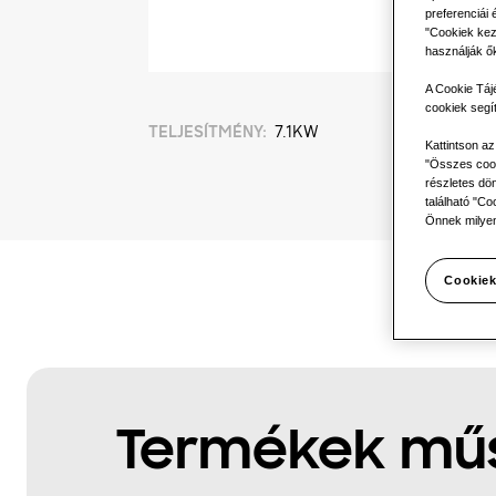
preferenciái 
"Cookiek kez
használják ő
A Cookie Táj
cookiek segí
TELJESÍTMÉNY
:
7.1KW
Kattintson a
"Összes cook
részletes dön
található "Co
Önnek milyen
Cookiek
Termékek műs