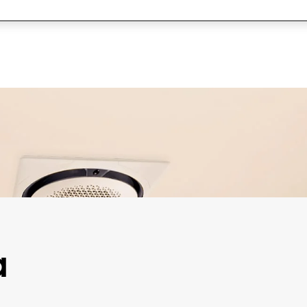
Görgessen lefelé
a