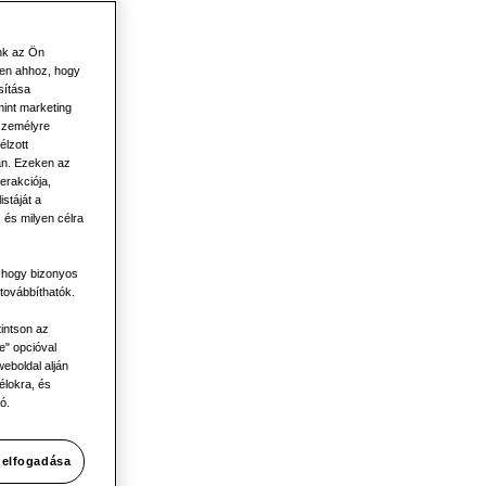
nk az Ön
len ahhoz, hogy
sítása
mint marketing
 személyre
élzott
án. Ezeken az
mény
erakciója,
stáját a
 és milyen célra
, hogy bizonyos
ez
továbbíthatók.
tintson az
e" opcióval
eboldal alján
élokra, és
ó.
 elfogadása