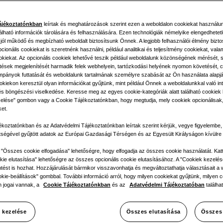
öző
ájékoztatónkban
leírtak és meghatározások szerint ezen a weboldalon cookiekat használu
álható információk tárolására és felhasználására. Ezen technológiák némelyike elengedhetet
ervezés
 jól működő és megbízható weboldalt biztosítsunk Önnek. A legjobb felhasználói élmény bizto
ionális cookiekat is szeretnénk használni, például analitikai és teljesítmény cookiekat, vala
ookiekat. Az opcionális cookiek lehetővé teszik például weboldalunk közönségének mérését,
etések megjelenítését harmadik felek webhelyein, tartózkodási helyének nyomon követését, c
pányok futtatását és weboldalunk tartalmának személyre szabását az Ön használata alapj
ív teljesít
okiekon keresztül olyan információkat gyűjtünk, mint például Önnek a weboldalunkkal való int
és böngészési viselkedése. Keresse meg az egyes cookie-kategóriák alatt található cookiek li
elése" gombon vagy a Cookie Tájékoztatónkban, hogy megtudja, mely cookiek opcionálisak,
ket.
ékoztatónkban és az Adatvédelmi Tájékoztatónkban leírtak szerint kérjük, vegye figyelembe
elyiségeih
tségével gyűjtött adatok az Európai Gazdasági Térségen és az Egyesült Királyságon kívülre 
z "Összes cookie elfogadása" lehetőségre, hogy elfogadja az összes cookie használatát. Kat
ie elutasítása" lehetőségre az összes opcionális cookie elutasításához. A "Cookiek kezelés
tést is hozhat. Hozzájárulását bármikor visszavonhatja és megváltoztathatja választásait a w
okie-beállítások" gombbal. További információ arról, hogy milyen cookiekat gyűjtünk, milyen c
.
 jogai vannak, a
Cookie Tájékoztatónkban
és az
Adatvédelmi Tájékoztatóban
találhat
 kezelése
Összes elutasítása
Összes