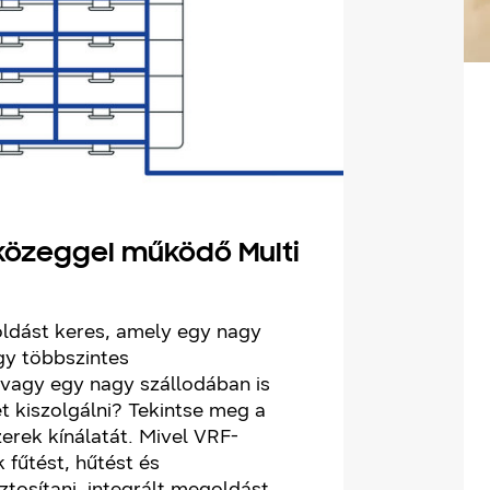
közeggel működő Multi
ldást keres, amely egy nagy
gy többszintes
agy egy nagy szállodában is
t kiszolgálni? Tekintse meg a
rek kínálatát. Mivel VRF-
 fűtést, hűtést és
iztosítani, integrált megoldást