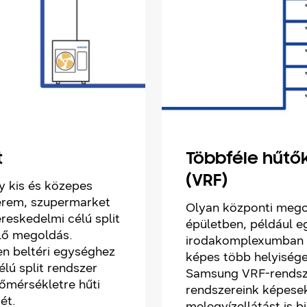
t
Többféle hűtő
(VRF)
y kis és közepes
terem, szupermarket
Olyan központi mego
reskedelmi célú split
épületben, például e
lő megoldás.
irodakomplexumban v
en beltéri egységhez
képes több helyisége
lú split rendszer
Samsung VRF-rendsze
hőmérsékletre hűti
rendszereink képesek
ét.
melegvízellátást is b