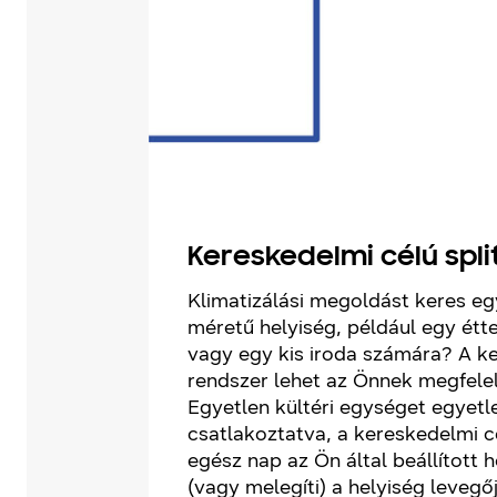
Kereskedelmi célú spli
Klimatizálási megoldást keres eg
méretű helyiség, például egy ét
vagy egy kis iroda számára? A ke
rendszer lehet az Önnek megfele
Egyetlen kültéri egységet egyetl
csatlakoztatva, a kereskedelmi cé
egész nap az Ön által beállított 
(vagy melegíti) a helyiség levegőj