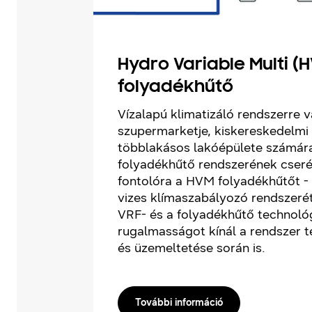
Hydro Variable Multi (
folyadékhűtő
Vízalapú klimatizáló rendszerre 
szupermarketje, kiskereskedelmi
többlakásos lakóépülete számá
folyadékhűtő rendszerének cser
fontolóra a HVM folyadékhűtőt -
vizes klímaszabályozó rendszerét
VRF- és a folyadékhűtő technológ
rugalmasságot kínál a rendszer t
és üzemeltetése során is.
További információ