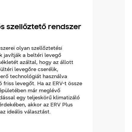
s szellőztető rendszer
erei olyan szellőztetési
javítják a beltéri levegő
kletét azáltal, hogy az állott
kültéri levegőre cserélik,
erő technológiát használva
ó friss levegőt. Ha az ERV-t össze
z épületében már meglévő
ssal egy teljeskörű klimatizáló
 érdekében, akkor az ERV Plus
az ideális választást.