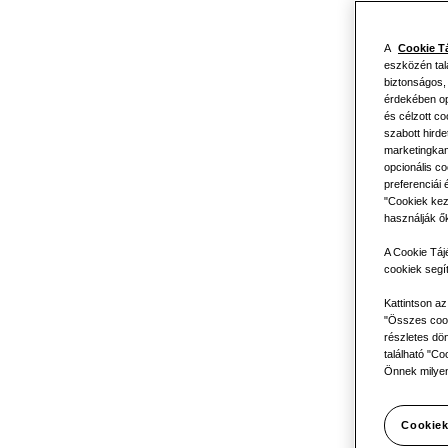
Lenyűg
A
Cookie T
eszközén tal
format
biztonságos,
érdekében opc
és célzott c
szabott hird
marketingkam
Innovat
opcionális co
preferenciái 
"Cookiek kez
használják ő
A Cookie Táj
Az Ön h
cookiek segí
Kattintson a
"Összes cook
részletes dön
található "Co
igazítva
Önnek milyen
Cookiek