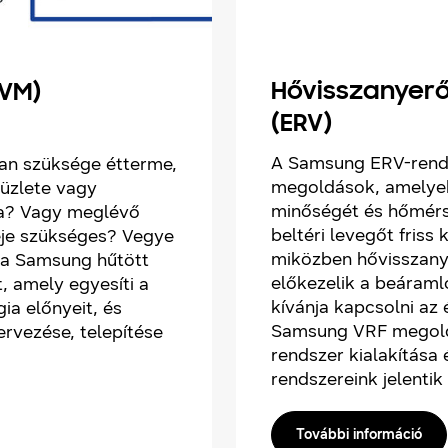
Hővisszanyerő
HVM)
(ERV)
A Samsung ERV-rendsz
van szüksége étterme,
megoldások, amelyek 
 üzlete vagy
minőségét és hőmérsé
ra? Vagy meglévő
beltéri levegőt friss 
éje szükséges? Vegye
miközben hővisszany
 a Samsung hűtött
előkezelik a beáraml
, amely egyesíti a
kívánja kapcsolni a
ia előnyeit, és
Samsung VRF megoldá
ervezése, telepítése
rendszer kialakítása
rendszereink jelentik 
További információ