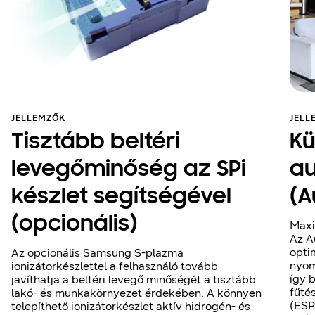
JELLEMZŐK
JELL
Tisztább beltéri
Kü
levegőminőség az SPi
au
készlet segítségével
(A
(opcionális)
Maxi
Az A
opti
Az opcionális Samsung S-plazma
nyom
ionizátorkészlettel a felhasználó tovább
így 
javíthatja a beltéri levegő minőségét a tisztább
fűté
lakó- és munkakörnyezet érdekében. A könnyen
(ESP
telepíthető ionizátorkészlet aktív hidrogén- és