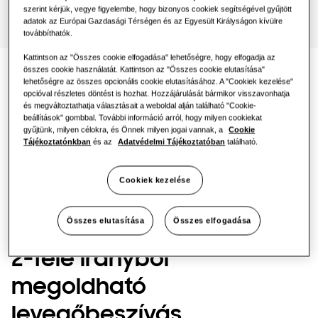
One Samsung
szerint kérjük, vegye figyelembe, hogy bizonyos cookiek segítségével gyűjtött
adatok az Európai Gazdasági Térségen és az Egyesült Királyságon kívülre
továbbíthatók.
Kattintson az "Összes cookie elfogadása" lehetőségre, hogy elfogadja az
összes cookie használatát. Kattintson az "Összes cookie elutasítása"
lehetőségre az összes opcionális cookie elutasításához. A "Cookiek kezelése"
opcióval részletes döntést is hozhat. Hozzájárulását bármikor visszavonhatja
és megváltoztathatja választásait a weboldal alján található "Cookie-
beállítások" gombbal. További információ arról, hogy milyen cookiekat
gyűjtünk, milyen célokra, és Önnek milyen jogai vannak, a
Cookie
Tájékoztatónkban
és az
Adatvédelmi Tájékoztatóban
található.
Cookiek kezelése
Összes elutasítása
Összes elfogadása
2-féle irányból
megoldható
levegőbeszívás