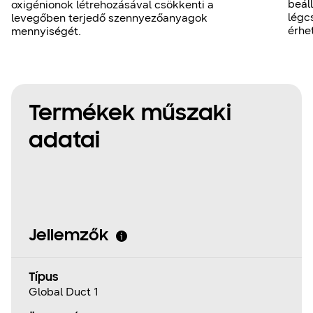
beál
oxigénionok létrehozásával csökkenti a
légc
levegőben terjedő szennyezőanyagok
érhet
mennyiségét.
Termékek műszaki
adatai
Jellemzők
Típus
Global Duct 1