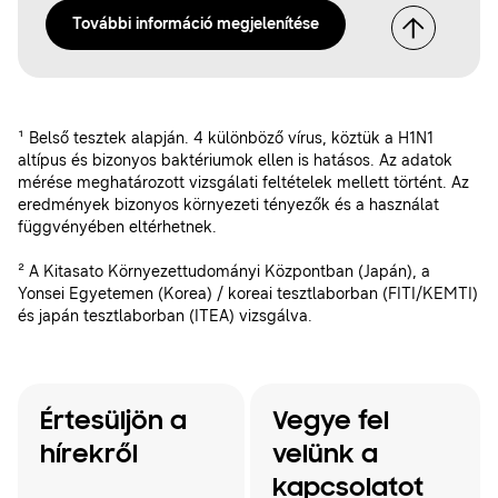
További információ megjelenítése
¹ Belső tesztek alapján. 4 különböző vírus, köztük a H1N1
altípus és bizonyos baktériumok ellen is hatásos. Az adatok
mérése meghatározott vizsgálati feltételek mellett történt. Az
eredmények bizonyos környezeti tényezők és a használat
függvényében eltérhetnek.
² A Kitasato Környezettudományi Központban (Japán), a
Yonsei Egyetemen (Korea) / koreai tesztlaborban (FITI/KEMTI)
és japán tesztlaborban (ITEA) vizsgálva.
Értesüljön a
Vegye fel
hírekről
velünk a
kapcsolatot