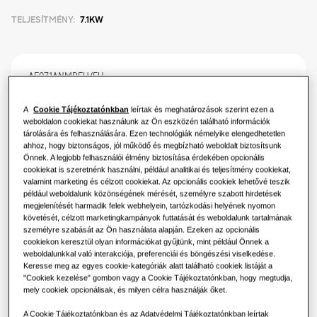
Termékek
TELJESÍTMÉNY
:
7.1KW
Légkondicionálási megoldások
A hőszivattyúk nyújtotta előnyök
Termékek
A Samsungról
Hőszivattyú megoldások
Mi az a légkondicionáló és hogyan
AE071ANMPEH/EU
működik?
TDM Plus Közepes ESP légcsatornázható
MEGOLDÁSOK KERESKEDELMI ÉPÜLETEKHEZ
Hero termékek
A
Cookie Tájékoztatónkban
leírtak és meghatározások szerint ezen a
egység
KERESKEDELMI MEGOLDÁSOK
weboldalon cookiekat használunk az Ön eszközén található információk
Légkondicionálási megoldások
tárolására és felhasználására. Ezen technológiák némelyike elengedhetetlen
Elérhető teljesítmény
Szállodák
ahhoz, hogy biztonságos, jól működő és megbízható weboldalt biztosítsunk
Önnek. A legjobb felhasználói élmény biztosítása érdekében opcionális
7.1KW
9.0KW
cookiekat is szeretnénk használni, például analitikai és teljesítmény cookiekat,
Vezérlések
valamint marketing és célzott cookiekat. Az opcionális cookiek lehetővé teszik
Kiskereskedelem
például weboldalunk közönségének mérését, személyre szabott hirdetések
megjelenítését harmadik felek webhelyein, tartózkodási helyének nyomon
Elérhető villamos teljesítmény
követését, célzott marketingkampányok futtatását és weboldalunk tartalmának
Vendéglátás
személyre szabását az Ön használata alapján. Ezeken az opcionális
Egyfázisú
cookiekon keresztül olyan információkat gyűjtünk, mint például Önnek a
weboldalunkkal való interakciója, preferenciái és böngészési viselkedése.
Irodák
Keresse meg az egyes cookie-kategóriák alatt található cookiek listáját a
"Cookiek kezelése" gombon vagy a Cookie Tájékoztatónkban, hogy megtudja,
Szerelő keresése
mely cookiek opcionálisak, és milyen célra használják őket.
Fenntarthatóság
A Cookie Tájékoztatónkban és az Adatvédelmi Tájékoztatónkban leírtak