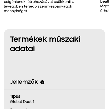
beál
oxigénionok létrehozásával csökkenti a
légc
levegőben terjedő szennyezőanyagok
érhet
mennyiségét.
Termékek műszaki
adatai
Jellemzők
Típus
Global Duct 1