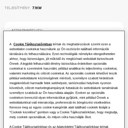
Termékek
TELJESÍTMÉNY
:
7.1KW
Légkondicionálási megoldások
A hőszivattyúk nyújtotta előnyök
Termékek
A Samsungról
Hőszivattyú megoldások
Mi az a légkondicionáló és hogyan
AE036BNMPEH/EU
működik?
TDM Plus Közepes ESP légcsatornázható
MEGOLDÁSOK KERESKEDELMI ÉPÜLETEKHEZ
Hero termékek
A
Cookie Tájékoztatónkban
leírtak és meghatározások szerint ezen a
egység
KERESKEDELMI MEGOLDÁSOK
weboldalon cookiekat használunk az Ön eszközén található információk
Légkondicionálási megoldások
tárolására és felhasználására. Ezen technológiák némelyike elengedhetetlen
Elérhető teljesítmény
Szállodák
ahhoz, hogy biztonságos, jól működő és megbízható weboldalt biztosítsunk
Önnek. A legjobb felhasználói élmény biztosítása érdekében opcionális
7.1KW
9.0KW
cookiekat is szeretnénk használni, például analitikai és teljesítmény cookiekat,
Vezérlések
valamint marketing és célzott cookiekat. Az opcionális cookiek lehetővé teszik
Kiskereskedelem
például weboldalunk közönségének mérését, személyre szabott hirdetések
megjelenítését harmadik felek webhelyein, tartózkodási helyének nyomon
Elérhető villamos teljesítmény
követését, célzott marketingkampányok futtatását és weboldalunk tartalmának
Vendéglátás
személyre szabását az Ön használata alapján. Ezeken az opcionális
Egyfázisú
cookiekon keresztül olyan információkat gyűjtünk, mint például Önnek a
weboldalunkkal való interakciója, preferenciái és böngészési viselkedése.
Irodák
Keresse meg az egyes cookie-kategóriák alatt található cookiek listáját a
"Cookiek kezelése" gombon vagy a Cookie Tájékoztatónkban, hogy megtudja,
Szerelő keresése
mely cookiek opcionálisak, és milyen célra használják őket.
Fenntarthatóság
A Cookie Tájékoztatónkban és az Adatvédelmi Tájékoztatónkban leírtak