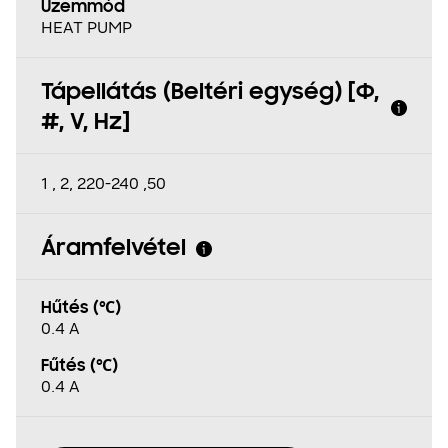
Üzemmód
HEAT PUMP
Tápellátás (Beltéri egység) [Φ,
#, V, Hz]
1 , 2, 220-240 ,50
Áramfelvétel
Hűtés (℃)
0.4 A
Fűtés (℃)
0.4 A