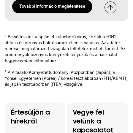
További információ megjelenítése
¹ Belső tesztek alapján. 4 különböző vírus, köztük a H1N1
altípus és bizonyos baktériumok ellen is hatásos. Az adatok
mérése meghatározott vizsgálati feltételek mellett történt. Az
eredmények bizonyos környezeti tényezők és a használat
függvényében eltérhetnek.
² A Kitasato Környezettudományi Központban (Japán), a
Yonsei Egyetemen (Korea) / koreai tesztlaborban (FITI/KEMTI)
és japán tesztlaborban (ITEA) vizsgálva.
Értesüljön a
Vegye fel
hírekről
velünk a
kapcsolatot