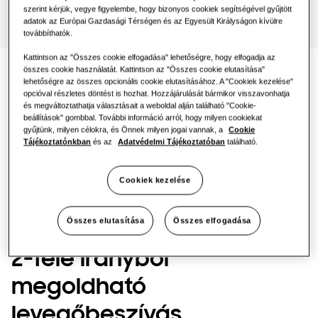
One Samsung
szerint kérjük, vegye figyelembe, hogy bizonyos cookiek segítségével gyűjtött
adatok az Európai Gazdasági Térségen és az Egyesült Királyságon kívülre
továbbíthatók.
Kattintson az "Összes cookie elfogadása" lehetőségre, hogy elfogadja az
összes cookie használatát. Kattintson az "Összes cookie elutasítása"
lehetőségre az összes opcionális cookie elutasításához. A "Cookiek kezelése"
opcióval részletes döntést is hozhat. Hozzájárulását bármikor visszavonhatja
és megváltoztathatja választásait a weboldal alján található "Cookie-
beállítások" gombbal. További információ arról, hogy milyen cookiekat
gyűjtünk, milyen célokra, és Önnek milyen jogai vannak, a
Cookie
Tájékoztatónkban
és az
Adatvédelmi Tájékoztatóban
található.
Cookiek kezelése
Összes elutasítása
Összes elfogadása
2-féle irányból
megoldható
levegőbeszívás