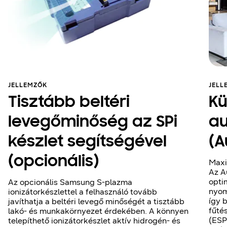
JELLEMZŐK
JELL
Tisztább beltéri
Kü
levegőminőség az SPi
au
készlet segítségével
(A
(opcionális)
Maxi
Az A
opti
Az opcionális Samsung S-plazma
nyom
ionizátorkészlettel a felhasználó tovább
így 
javíthatja a beltéri levegő minőségét a tisztább
fűté
lakó- és munkakörnyezet érdekében. A könnyen
(ESP
telepíthető ionizátorkészlet aktív hidrogén- és