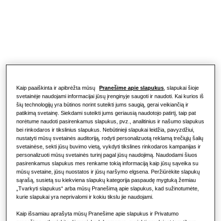
veikia?
SPRENDIMAI JŪSŲ NAMAMS.
Gaminiai
Oro kondicionavimo sprendimai
Šilumos siurblio privalumai
Gaminiai
Apie „Samsung“
Šilumos siurblių sprendimai
Kas yra oro kondicionierius ir kaip tai
veikia?
SPRENDIMAI KOMERCINIAMS PASTATAMS
„Hero“ gaminiai
KOMERCINIAI SPRENDIMAI
Kaip paaiškinta ir apibrėžta mūsų
Pranešime apie slapukus
, slapukai šioje
Oro kondicionavimo sprendimai
svetainėje naudojami informacijai jūsų įrenginyje saugoti ir naudoti. Kai kurios iš
šių technologijų yra būtinos norint suteikti jums saugią, gerai veikiančią ir
Viešbučiai
patikimą svetainę. Siekdami suteikti jums geriausią naudotojo patirtį, taip pat
norėtume naudoti pasirenkamus slapukus, pvz., analitinius ir našumo slapukus
Valdikliai
bei rinkodaros ir tikslinius slapukus. Nebūtinieji slapukai leidžia, pavyzdžiui,
Mažmeninė prekyba
nustatyti mūsų svetainės auditoriją, rodyti personalizuotą reklamą trečiųjų šalių
svetainėse, sekti jūsų buvimo vietą, vykdyti tikslines rinkodaros kampanijas ir
personalizuoti mūsų svetainės turinį pagal jūsų naudojimą. Naudodami šiuos
Restoranas
pasirenkamus slapukus mes renkame tokią informaciją kaip jūsų sąveika su
mūsų svetaine, jūsų nuostatos ir jūsų naršymo elgsena. Peržiūrėkite slapukų
sąrašą, susietą su kiekviena slapukų kategorija paspaudę mygtuką žemiau
„Tvarkyti slapukus“ arba mūsų Pranešimą apie slapukus, kad sužinotumėte,
Biuras
kurie slapukai yra neprivalomi ir kokiu tikslu jie naudojami.
Tvarumas
Kaip išsamiau aprašyta mūsų Pranešime apie slapukus ir Privatumo