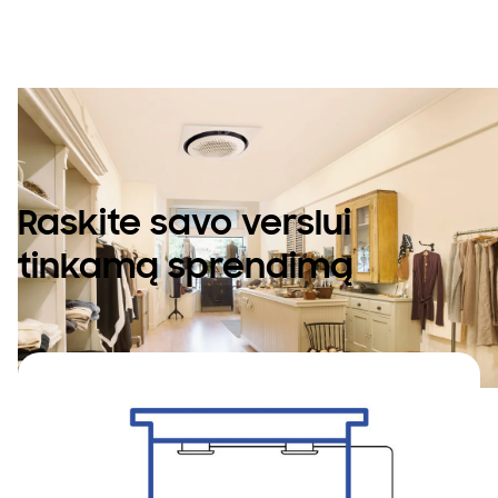
erdvei.
Raskite savo verslui
tinkamą sprendimą