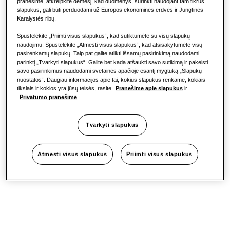
pranešime, atkreipkite dėmesį, kad duomenys, surinkti naudojant tam tikrus
slapukus, gali būti perduodami už Europos ekonominės erdvės ir Jungtinės
„One Samsung“
Karalystės ribų.
Spustelėkite „Priimti visus slapukus“, kad sutiktumėte su visų slapukų
naudojimu. Spustelėkite „Atmesti visus slapukus“, kad atsisakytumėte visų
pasirenkamų slapukų. Taip pat galite atlikti išsamų pasirinkimą naudodami
parinktį „Tvarkyti slapukus“. Galite bet kada atšaukti savo sutikimą ir pakeisti
savo pasirinkimus naudodami svetainės apačioje esantį mygtuką „Slapukų
nuostatos“. Daugiau informacijos apie tai, kokius slapukus renkame, kokiais
tikslais ir kokios yra jūsų teisės, rasite
Pranešime apie slapukus
ir
Privatumo pranešime
.
Tvarkyti slapukus
Atmesti visus slapukus
Priimti visus slapukus