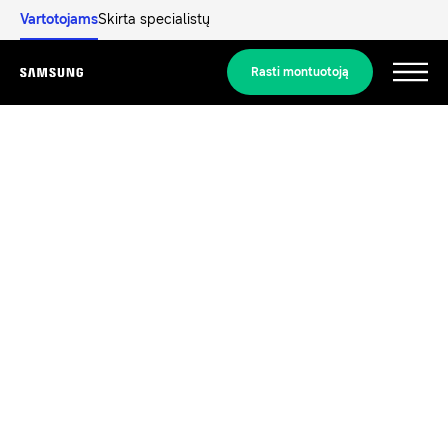
Vartotojams
Skirta specialistų
Rasti montuotoją
Menu
Atraskite
SPRENDIMAI GYVENAMOSIOMS PATALPOMS
Mūsų sprendimai
Kas yra šilumos siurblys ir kaip tai