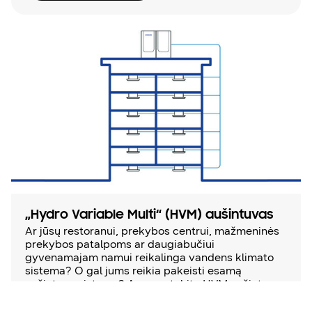
„Hydro Variable Multi“ (HVM) aušintuvas
Ar jūsų restoranui, prekybos centrui, mažmeninės
prekybos patalpoms ar daugiabučiui
gyvenamajam namui reikalinga vandens klimato
sistema? O gal jums reikia pakeisti esamą
aušintuvo sistemą? Apsvarstykite HVM aušintuvą
– „Samsung“ atšaldyto vandens klimato kontrolės
sistemą, kuri sujungia VRF ir aušintuvo