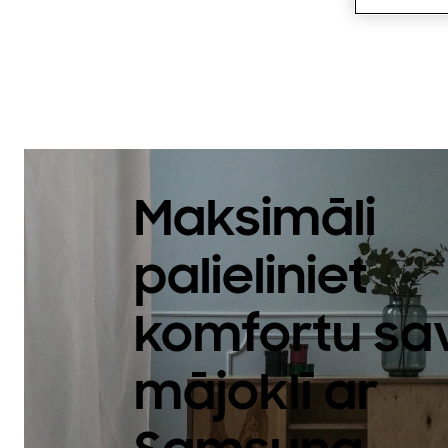
Maksimāli
palieliniet
komfortu sa
mājoklī ar