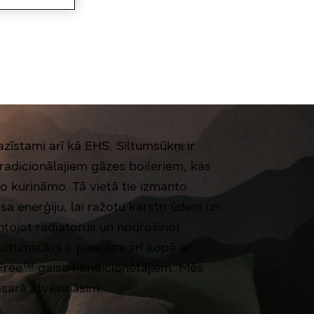
zīstami arī kā EHS. Siltumsūkņi ir
 tradicionālajiem gāzes boileriem, kas
lo kurināmo. Tā vietā tie izmanto
sa enerģiju, lai ražotu karsto ūdeni un
ntojot radiatorus un nodrošinot
iltumsūkņi ir pieejami arī kopā ar
Free™ gaisa kondicionētājiem. Mēs
asarā atvēsināsim.