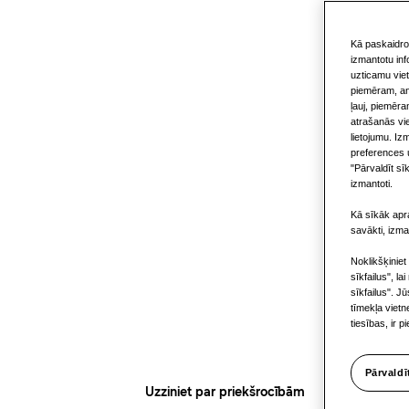
Komfort
Kā paskaidro
izmantotu inf
uzticamu viet
piemēram, ana
garumā
ļauj, piemēra
atrašanās vi
lietojumu. Iz
preferences u
"Pārvaldīt sīk
apsilde
izmantoti.
Kā sīkāk apra
savākti, izma
Noklikšķiniet
dzesēš
sīkfailus", la
sīkfailus". J
tīmekļa viet
tiesības, ir 
Pārvaldī
Uzziniet par priekšrocībām