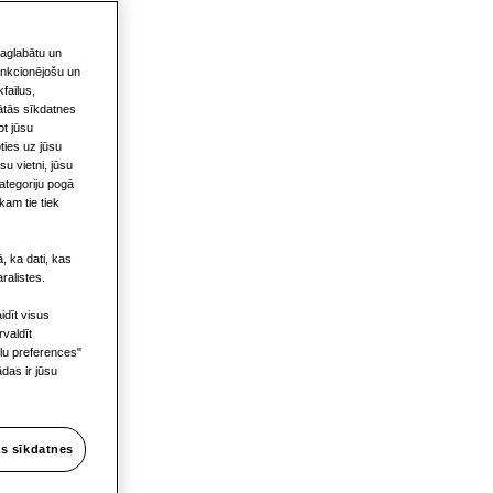
a
saglabātu un
funkcionējošu un
failus,
gātās sīkdatnes
ng
ot jūsu
ties uz jūsu
u vietni, jūsu
kategoriju pogā
kam tie tiek
, ka dati, kas
ralistes.
idīt visus
ēmām
rvaldīt
ilu preferences"
das ir jūsu
s sīkdatnes