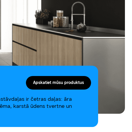
Apskatiet mūsu produktus
stāvdaļas ir četras daļas: āra
stēma, karstā ūdens tvertne un