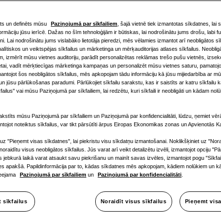
s visa gad
ts un definēts mūsu
Paziņojumā par sīkfailiem
, šajā vietnē tiek izmantotas sīkdatnes, lai 
ormāciju jūsu ierīcē. Dažas no šīm tehnoloģijām ir būtiskas, lai nodrošinātu jums drošu, labi 
ni. Lai nodrošinātu jums vislabāko lietotāja pieredzi, mēs vēlamies izmantot arī neobligātos sīk
lītiskos un veiktspējas sīkfailus un mārketinga un mērķauditorijas atlases sīkfailus. Neobli
 ar Samsu
m, izmērīt mūsu vietnes auditoriju, parādīt personalizētas reklāmas trešo pušu vietnēs, izsek
etai, vadīt mērķtiecīgas mārketinga kampaņas un personalizēt mūsu vietnes saturu, pamatojo
mantojot šos neobligātos sīkfailus, mēs apkopojam tādu informāciju kā jūsu mijiedarbība ar mūs
n jūsu pārlūkošanas paradumi. Pārlūkojiet sīkfailu sarakstu, kas ir saistīts ar katru sīkfailu 
failus" vai mūsu Paziņojumā par sīkfailiem, lai redzētu, kuri sīkfaili ir neobligāti un kādam nolū
s un
kstīts mūsu Paziņojumā par sīkfailiem un Paziņojumā par konfidencialitāti, lūdzu, ņemiet vērā
ntojot noteiktus sīkfailus, var tikt pārsūtīti ārpus Eiropas Ekonomikas zonas un Apvienotās Ka
 uz "Pieņemt visas sīkdatnes", lai piekristu visu sīkdatņu izmantošanai. Noklikšķiniet uz "Nora
anas sist
i noraidītu visus neobligātos sīkfailus. Jūs varat arī veikt detalizētu izvēli, izmantojot opciju "Pā
ūs jebkurā laikā varat atsaukt savu piekrišanu un mainīt savas izvēles, izmantojot pogu "Sīkfa
nes apakšā. Papildinformācija par to, kādas sīkdatnes mēs apkopojam, kādiem nolūkiem un kā
pieejama
Paziņojumā par sīkfailiem
un
Paziņojumā par konfidencialitāti
.
t sīkfailus
Noraidīt visus sīkfailus
Pieņemt visa