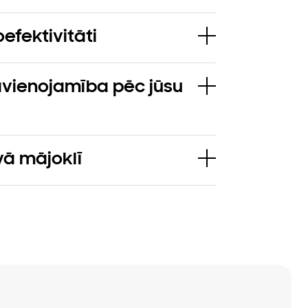
efektivitāti
avienojamība pēc jūsu
vā mājoklī