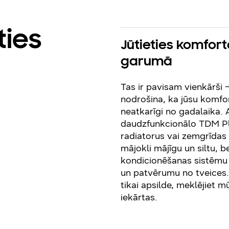
ties
Jūtieties komfort
garumā
Tas ir pavisam vienkārši
nodrošina, ka jūsu komfor
neatkarīgi no gadalaika.
daudzfunkcionālo TDM Plu
radiatorus vai zemgrīdas a
mājokli mājīgu un siltu, b
kondicionēšanas sistēmu
un patvērumu no tveices
tikai apsilde, meklējiet 
iekārtas.