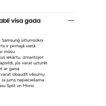
abli visa gada
 – Samsung siltumsūkņi
ts ir pirmajā vietā
 Ar mūsu
s iekārtu, izmantojot
psildi, jūs varat uzturēt
et ar gaisa
 varat izbaudīt vēsumu
. Ja jums nepieciešama
mūsu Split un Mono