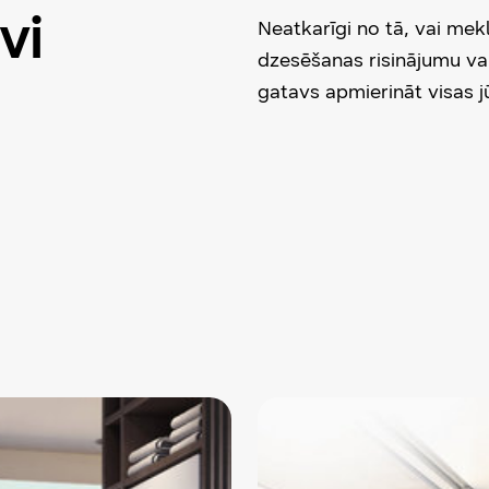
vi
Neatkarīgi no tā, vai mek
dzesēšanas risinājumu vai
gatavs apmierināt visas j