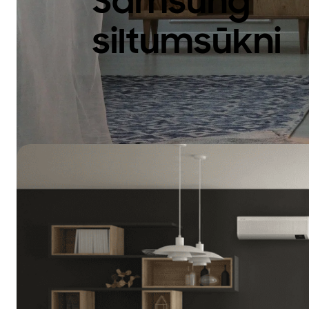
Samsung
siltumsūkni