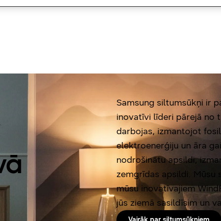
Ritiniet uz leju
Samsung siltumsūkņi ir pa
inovatīvi līderi pārejā no
darbojas, izmantojot fosi
elektroenerģiju un āra gai
vā
nodrošinātu apsildi, izma
zemgrīdas apsildi. Mūsu s
mūsu inovatīvajiem Wind
jūs ziemā sasildīsim un v
Vairāk par siltumsūkņiem