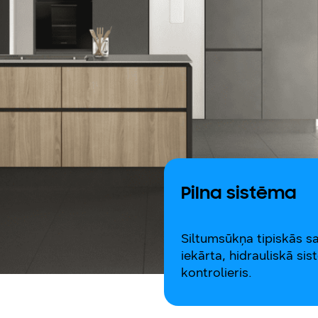
Pilna sistēma
Siltumsūkņa tipiskās sa
iekārta, hidrauliskā si
kontrolieris.