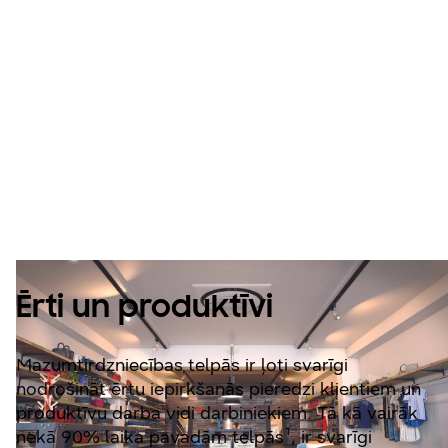
Pareizie risinājumi
mazumtirdzniecīb
ai
Ērti un produktīvi
Mazumtirdzniecības telpās ir ļoti svarīgi
nodrošināt ērtu iepirkšanās pieredzi klientiem un
produktīvu darba vidi darbiniekiem. Tā kā vairāk
nekā 90% laika pavadām telpās¹, ir svarīgi