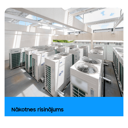
Nākotnes risinājums
Neatkarīgi no tā, vai jūsu mērķis ir līdz 2050.
gadam kļūt oglekļa emisiju ziņā neitrālam vai