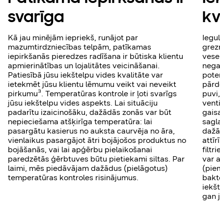
svarīga
kv
Kā jau minējām iepriekš, runājot par
Iegu
mazumtirdzniecības telpām, patīkamas
grezn
iepirkšanās pieredzes radīšana ir būtiska klientu
vese
apmierinātības un lojalitātes veicināšanai.
nega
Patiesībā jūsu iekštelpu vides kvalitāte var
pote
ietekmēt jūsu klientu lēmumu veikt vai neveikt
pārd
pirkumu³. Temperatūras kontrole ir ļoti svarīgs
puvi
jūsu iekštelpu vides aspekts. Lai situāciju
vent
padarītu izaicinošāku, dažādās zonās var būt
gais
nepieciešama atšķirīga temperatūra: lai
sagl
pasargātu kasierus no auksta caurvēja no āra,
dažā
vienlaikus pasargājot ātri bojājošos produktus no
attī
bojāšanās, vai lai apģērbu pielaikošanai
filt
paredzētās ģērbtuves būtu pietiekami siltas. Par
var 
laimi, mēs piedāvājam dažādus (pielāgotus)
(pie
temperatūras kontroles risinājumus.
baktē
iekš
gan 