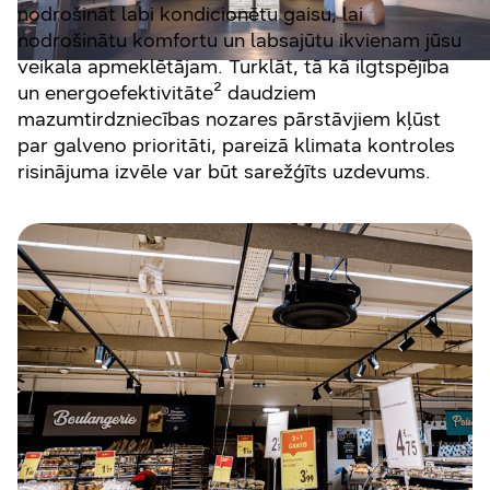
nodrošināt labi kondicionētu gaisu, lai
nodrošinātu komfortu un labsajūtu ikvienam jūsu
veikala apmeklētājam. Turklāt, tā kā ilgtspējība
un energoefektivitāte² daudziem
mazumtirdzniecības nozares pārstāvjiem kļūst
par galveno prioritāti, pareizā klimata kontroles
risinājuma izvēle var būt sarežģīts uzdevums.