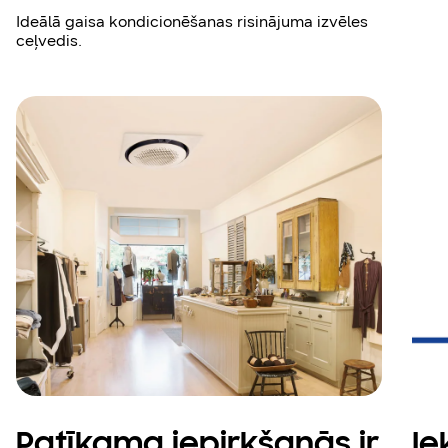
Ideālā gaisa kondicionēšanas risinājuma izvēles
ceļvedis.
Patīkama iepirkšanās ir
Ie