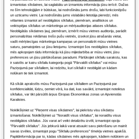
Restorānam
izmantotas sīkdatnes, lai saglabātu un izmantotu informāciju jūsu ierīcē. Dažas
no šīm tehnoloģijām ir būtiskas, lai nodrošinātu jums drošu, labi funkcionējošu
un uzticamu vietni. Lai nodrošinātu jums vislabāko lietotāja pieredzi, mēs
Birojam
vēlamies izmantot arī neobligātos sīkfailus, piemēram, analītiskos un
veiktspējas sīkfailus un mārketinga un mērķauditorijas atlases sīkfailus.
Neobligātās sīkdatnes ļauj, piemēram, izmērīt mūsu vietnes auditoriju, parādīt
Ilgtspējība
personalizētas reklāmas trešo pušu vietnēs, izsekot jūsu atrašanās vietai,
vadīt mērķtiecīgas mārketinga kampaņas un personalizēt mūsu vietnes
One Samsung
saturu, pamatojoties uz jūsu lietojumu. Izmantojot šos neobligātos sīkfailus,
mēs apkopojam tādu informāciju kā jūsu mijiedarbība ar mūsu vietni, jūsu
preferences un jūsu pārlūkošanas paradumi. Pārlūkojiet sīkfailu sarakstu, kas
ir saistīts ar katru sīkfailu kategoriju pogā "Pārvaldīt sīkfailus" vai mūsu
Paziņojumā par sīkfailiem, lai redzētu, kuri sīkfaili ir neobligāti un kādam
nolūkam tie tiek izmantoti.
Kā sīkāk aprakstīts mūsu Paziņojumā par sīkfailiem un Paziņojumā par
konfidencialitāti, lūdzu, ņemiet vērā, ka dati, kas savākti, izmantojot noteiktus
sīkfailus, var tikt pārsūtīti ārpus Eiropas Ekonomikas zonas un Apvienotās
Karalistes.
Noklikšķiniet uz "Pieņemt visas sīkdatnes", lai piekristu visu sīkdatņu
izmantošanai. Noklikšķiniet uz "Noraidīt visus sīkfailus", lai noraidītu visus
neobligātos sīkfailus. Jūs varat arī veikt detalizētu izvēli, izmantojot opciju
"Pārvaldīt sīkfailus". Jūs jebkurā laikā varat atsaukt savu piekrišanu un mainīt
savas izvēles, izmantojot pogu "Sīkfailu preferences" tīmekļa vietnes apakšā.
Papildinformācija par to, kādas sīkdatnes mēs apkopojam, kādiem nolūkiem un