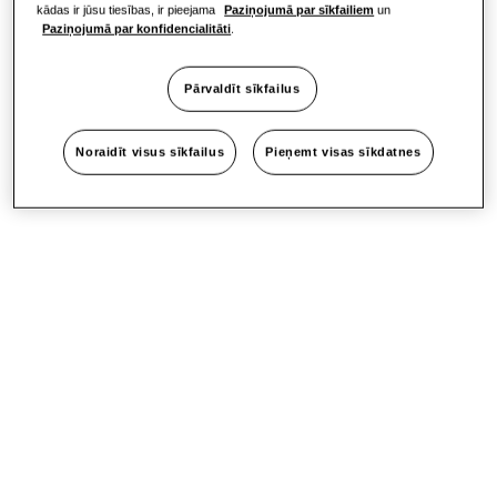
kādas ir jūsu tiesības, ir pieejama
Paziņojumā par sīkfailiem
un
Paziņojumā par konfidencialitāti
.
Pārvaldīt sīkfailus
Noraidīt visus sīkfailus
Pieņemt visas sīkdatnes