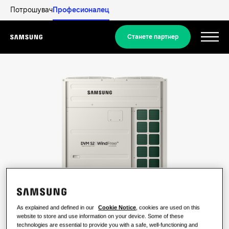
Потрошувач
Професионалец
Станете партнер
Menu
Производи
Производи
Нашите решенија
РЕШЕНИЈА ЗА ВАШИОТ ДОМ
Ѕвезди меѓу производите
Откријте
Решенија за климатизација
СТАНБЕНИ РЕШЕНИЈА
Професионалци
Решенија за топлински пумпи
Што е топлинска пумпа и како
работи?
РЕШЕНИЈА ЗА КОМЕРЦИЈАЛНИ ЗГРАДИ
За Samsung
As explained and defined in our
Cookie Notice
, cookies are used on this
website to store and use information on your device. Some of these
Решенија за климатизација
technologies are essential to provide you with a safe, well-functioning and
Придобивки од топлинска пумпа