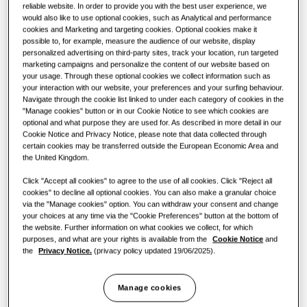
reliable website. In order to provide you with the best user experience, we
STAP
would also like to use optional cookies, such as Analytical and performance
КАПАЦИТЕТ
:
50.4KW
cookies and Marketing and targeting cookies. Optional cookies make it
Контроли
Што е клима-уред и како работи?
possible to, for example, measure the audience of our website, display
personalized advertising on third-party sites, track your location, run targeted
КОМЕРЦИЈАЛНИ РЕШЕНИЈА
marketing campaigns and personalize the content of our website based on
AM180AXVDGH/EU
your usage. Through these optional cookies we collect information such as
your interaction with our website, your preferences and your surfing behaviour.
Хотели
DVM S2 Essential надворешна единица
Navigate through the cookie list linked to under each category of cookies in the
"Manage cookies" button or in our Cookie Notice to see which cookies are
Достапен капацитет
optional and what purpose they are used for. As described in more detail in our
Малопродажен објект
Cookie Notice and Privacy Notice, please note that data collected through
certain cookies may be transferred outside the European Economic Area and
28.0KW
33.6KW
40.0KW
45.0KW
the United Kingdom.
Ресторан
50.4KW
Click "Accept all cookies" to agree to the use of all cookies. Click "Reject all
cookies" to decline all optional cookies. You can also make a granular choice
via the "Manage cookies" option. You can withdraw your consent and change
Канцеларија
your choices at any time via the "Cookie Preferences" button at the bottom of
Достапна моќност
the website. Further information on what cookies we collect, for which
Одржливост
purposes, and what are your rights is available from the
Cookie Notice
and
3 фази
the
Privacy Notice.
(privacy policy updated 19/06/2025).
One Samsung
Manage cookies
Испрати барање