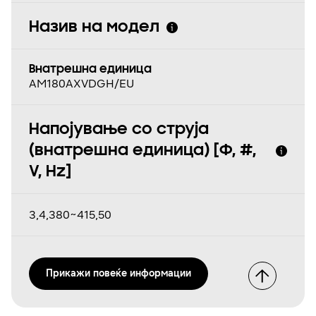
Назив на модел
Внатрешна единица
AM180AXVDGH/EU
Напојување со струја
(внатрешна единица) [Φ, #,
V, Hz]
3,4,380~415,50
Прикажи повеќе информации