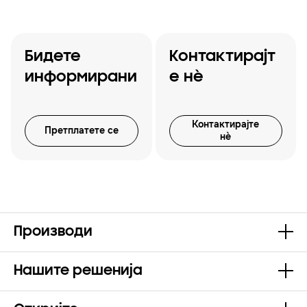
Бидете
Контактирајт
информирани
е нѐ
Контактирајте
Претплатете се
нѐ
Производи
Нашите решенија