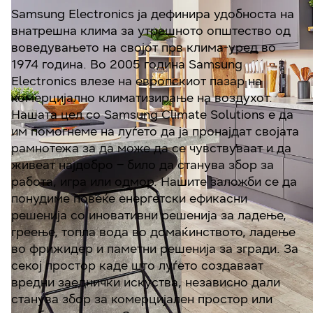
Samsung Electronics ја дефинира удобноста на
внатрешна клима за утрешното општество од
воведувањето на својот прв клима-уред во
1974 година. Во 2005 година Samsung
Electronics влезе на европскиот пазар на
комерцијално климатизирање на воздухот.
Нашата цел со Samsung Climate Solutions е да
им помогнеме на луѓето да ја пронајдат својата
рамнотежа за да може да се чувствуваат и да
живеат најдобро – било да станува збор за
работа, игра или одмор. Нашите заложби се да
понудиме повеќе енергетски ефикасни
решенија со иновативни решенија за ладење,
греење, топла вода во домаќинството, ладење
во фрижидер и паметни решенија за згради. За
секој простор каде што луѓето создаваат
вредни заеднички искуства, независно дали
станува збор за комерцијален простор или