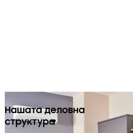
За Samsung
Climate Solutions
Нашата деловна
структура