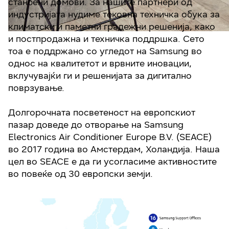
станбени домови. За нашите партнери од
индустријата нудиме тековна техничка обука за
климатски и паметни градежни решенија, како
и постпродажна и техничка поддршка. Сето
тоа е поддржано со угледот на Samsung во
однос на квалитетот и врвните иновации,
вклучувајќи ги и решенијата за дигитално
поврзување.
Долгорочната посветеност на европскиот
пазар доведе до отворање на Samsung
Electronics Air Conditioner Europe B.V. (SEACE)
во 2017 година во Амстердам, Холандија. Наша
цел во SEACE е да ги усогласиме активностите
во повеќе од 30 европски земји.