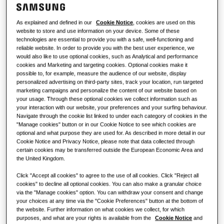
За Samsung
Решенија за топлински пумпи
Што е клима-уред и како работи?
As explained and defined in our
Cookie Notice
, cookies are used on this
РЕШЕНИЈА ЗА КОМЕРЦИЈАЛНИ ЗГРАДИ
website to store and use information on your device. Some of these
КОМЕРЦИЈАЛНИ РЕШЕНИЈА
Ѕвезди меѓу производите
technologies are essential to provide you with a safe, well-functioning and
reliable website. In order to provide you with the best user experience, we
Решенија за климатизација
Хотели
would also like to use optional cookies, such as Analytical and performance
cookies and Marketing and targeting cookies. Optional cookies make it
possible to, for example, measure the audience of our website, display
personalized advertising on third-party sites, track your location, run targeted
Контроли
Малопродажен објект
marketing campaigns and personalize the content of our website based on
your usage. Through these optional cookies we collect information such as
your interaction with our website, your preferences and your surfing behaviour.
Ресторан
Navigate through the cookie list linked to under each category of cookies in the
"Manage cookies" button or in our Cookie Notice to see which cookies are
optional and what purpose they are used for. As described in more detail in our
Канцеларија
Cookie Notice and Privacy Notice, please note that data collected through
certain cookies may be transferred outside the European Economic Area and
the United Kingdom.
Одржливост
Click "Accept all cookies" to agree to the use of all cookies. Click "Reject all
One Samsung
cookies" to decline all optional cookies. You can also make a granular choice
via the "Manage cookies" option. You can withdraw your consent and change
your choices at any time via the "Cookie Preferences" button at the bottom of
the website. Further information on what cookies we collect, for which
purposes, and what are your rights is available from the
Cookie Notice
and