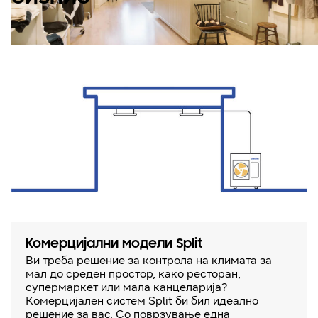
Комерцијални модели Split
Ви треба решение за контрола на климата за
мал до среден простор, како ресторан,
супермаркет или мала канцеларија?
Комерцијален систем Split би бил идеално
решение за вас. Со поврзување една