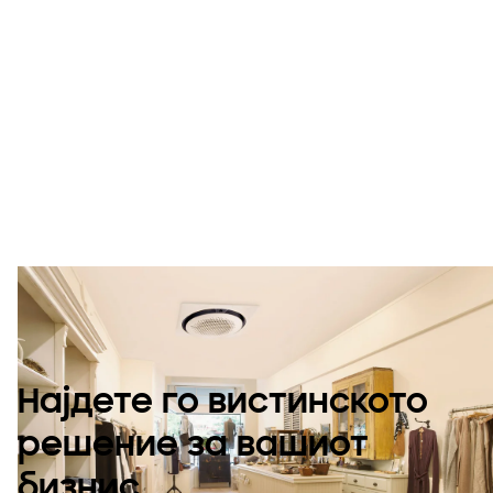
Иновативни
перформанси.
Направени за
вашиот простор.
Најдете го вистинското
решение за вашиот
бизнис