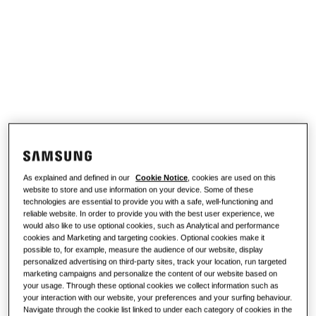
Што е топлинска пумпа и како
работи?
РЕШЕНИЈА ЗА ВАШИОТ ДОМ
Производи
Решенија за климатизација
Придобивки од топлинска пумпа
Производи
За Samsung
Решенија за топлински пумпи
Што е клима-уред и како работи?
РЕШЕНИЈА ЗА КОМЕРЦИЈАЛНИ ЗГРАДИ
КОМЕРЦИЈАЛНИ РЕШЕНИЈА
Ѕвезди меѓу производите
Решенија за климатизација
Хотели
As explained and defined in our
Cookie Notice
, cookies are used on this
website to store and use information on your device. Some of these
Контроли
Малопродажен објект
technologies are essential to provide you with a safe, well-functioning and
reliable website. In order to provide you with the best user experience, we
would also like to use optional cookies, such as Analytical and performance
Ресторан
cookies and Marketing and targeting cookies. Optional cookies make it
possible to, for example, measure the audience of our website, display
personalized advertising on third-party sites, track your location, run targeted
Канцеларија
marketing campaigns and personalize the content of our website based on
your usage. Through these optional cookies we collect information such as
your interaction with our website, your preferences and your surfing behaviour.
Одржливост
Navigate through the cookie list linked to under each category of cookies in the