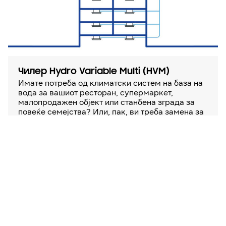
Чилер Hydro Variable Multi (HVM)
Имате потреба од климатски систем на база на
вода за вашиот ресторан, супермаркет,
малопродажен објект или станбена зграда за
повеќе семејства? Или, пак, ви треба замена за
постоечкиот систем со чилер? Разгледајте го
HVM Chiller – контролниот систем за
климатизација со разладена вода на Samsung
што ги спојува придобивките од VRF и
технологија на чилер и нуди флексибилност кога
станува збор за дизајн и монтирање и
работењето на системот.
Повеќе информации