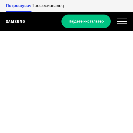
Потрошувач
Професионалец
Најдете инсталатер
Menu
Откријте
СТАНБЕНИ РЕШЕНИЈА
Нашите решенија