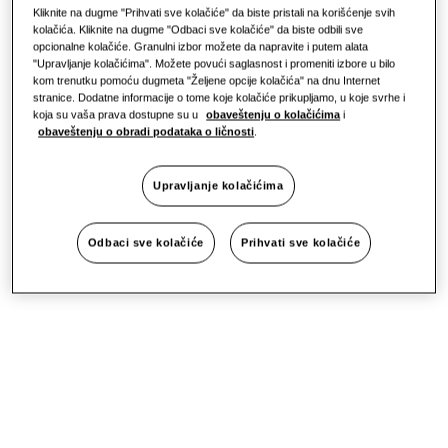
Kliknite na dugme "Prihvati sve kolačiće" da biste pristali na korišćenje svih
kolačića. Kliknite na dugme "Odbaci sve kolačiće" da biste odbili sve
opcionalne kolačiće. Granulni izbor možete da napravite i putem alata
"Upravljanje kolačićima". Možete povući saglasnost i promeniti izbore u bilo
kom trenutku pomoću dugmeta "Željene opcije kolačića" na dnu Internet
stranice. Dodatne informacije o tome koje kolačiće prikupljamo, u koje svrhe i
koja su vaša prava dostupne su u
obaveštenju o kolačićima
i
obaveštenju o obradi podataka o ličnosti
.
Upravljanje kolačićima
Odbaci sve kolačiće
Prihvati sve kolačiće