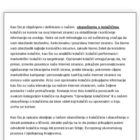
REŠENJA ZA POSLOVNI SEKTOR
Hoteli
Kao što je objašnjeno i definisano u našem
obaveštenju o kolačićima
,
kolačići se koriste na ovoj Internet stranici za skladištenje i korišćenje
informacija na uređaju. Neke od ovih tehnologija su od suštinskog značaja da
Maloprodaja
vam obezbede bezbednu, funkcionalnu i pouzdanu Internet stranicu. Da bismo
vam obezbedili najbolje korisničko iskustvo, takođe bismo želeli da koristimo
opcionalne kolačiće, kao što su analitički kolačići i kolačići performansi i
Restoran
marketinški i kolačići za targetiranje. Opcionalni kolačići omogućavaju da, na
primer, izmerite posetioce naše Internet stranice, prikažete personalizovano
oglašavanje na lokacijama trećih strana, pratite lokaciju, pokrenete ciljane
Kancelarija
marketinške kampanje i personalizujete sadržaj naše Internet stranice na
osnovu vaše upotrebe. Kroz ove opcionalne kolačiće prikupljamo informacije
kao što su vaša interakcija sa našom Internet stranicom, vaše željene
Održivost
postavke i vaše pretraživanje. Kretanje kroz listu kolačića povezanih sa
svakom kategorijom kolačića na dugmetu "Upravljanje kolačićima" ili u našem
obaveštenju o kolačićima da biste videli koji kolačići su opcionalni i u koju
svrhu se koriste.
One Samsung
Kao što je opisano detaljnije u našem obaveštenju o kolačićima i obaveštenju o
obradi podataka o ličnosti, obratite pažnju na to da podaci prikupljeni putem
određenih kolačića mogu biti preneti izvan Srbije, Evropskog ekonomskog
prostora i Ujedinjenog Kraljevstva.
SmartThings Pro