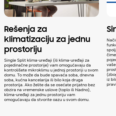
Rešenja za
Si
klimatizaciju za jednu
Način
funk
prostoriju
spol
čime
poje
Single Split klima-uređaji (ili klima-uređaji za
vaše
pojedinačne prostorije) vam omogućavaju da
pros
kontrolišete mikroklimu u jednoj prostoriji u svom
(zbog
domu. To može da bude spavaća soba, dnevna
iz bi
soba, kućna kancelarija ili bilo koja druga
pravi
prostorija. Ako želite da se osećate prijatno bez
obzira na vremenske uslove (toplo ili hladno),
klima-uređaji za jednu prostoriju vam
omogućavaju da stvorite oazu u svom domu.