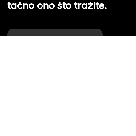
tačno ono što tražite.
WindFree™️ Pure 1.0
ZIDNA
Unutrašnja jedinica
WindFree™