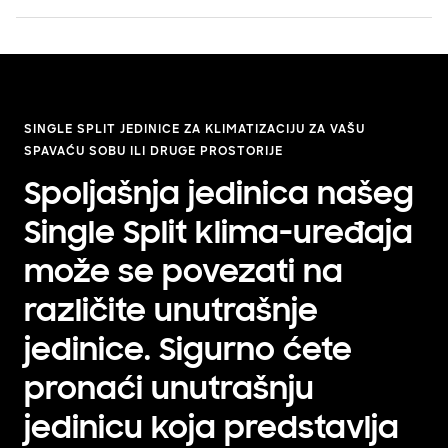
SINGLE SPLIT JEDINICE ZA KLIMATIZACIJU ZA VAŠU
SPAVAĆU SOBU ILI DRUGE PROSTORIJE
Spoljašnja jedinica našeg
Single Split klima-uređaja
može se povezati na
različite unutrašnje
jedinice. Sigurno ćete
pronaći unutrašnju
jedinicu koja predstavlja