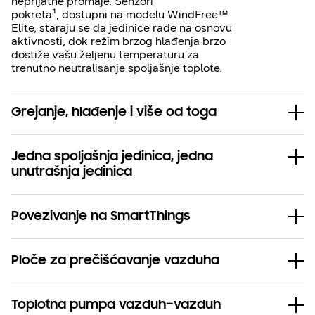
neprijatne promaje. Senzori
pokreta¹, dostupni na modelu WindFree™
Elite, staraju se da jedinice rade na osnovu
aktivnosti, dok režim brzog hlađenja brzo
dostiže vašu željenu temperaturu za
trenutno neutralisanje spoljašnje toplote.
Grejanje, hlađenje i više od toga
Jedna spoljašnja jedinica, jedna
unutrašnja jedinica
Povezivanje na SmartThings
Ploče za prečišćavanje vazduha
Toplotna pumpa vazduh–vazduh