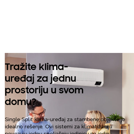
pojedinačne
prostorije kao što
su spavaće sobe
Tražite klima-
uređaj za jednu
prostoriju u svom
domu?
Single Split klima-uređaj za stambene objekte je
idealno rešenje. Ovi sistemi za klimatizaciju
povezuju jednu spoljašnju jedinicu na jednu