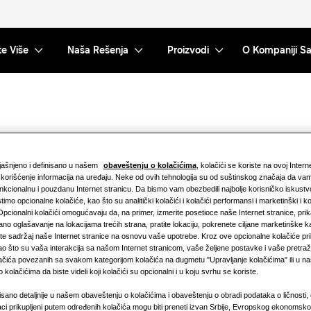
te Više
Naša Rešenja
Proizvodi
O Kompaniji 
E
bjašnjeno i definisano u našem
obaveštenju o kolačićima
, kolačići se koriste na ovoj Intern
i korišćenje informacija na uređaju. Neke od ovih tehnologija su od suštinskog značaja da v
nkcionalnu i pouzdanu Internet stranicu. Da bismo vam obezbedili najbolje korisničko iskust
stimo opcionalne kolačiće, kao što su analitički kolačići i kolačići performansi i marketinški i ko
 Opcionalni kolačići omogućavaju da, na primer, izmerite posetioce naše Internet stranice, pri
no oglašavanje na lokacijama trećih strana, pratite lokaciju, pokrenete ciljane marketinške k
ete sadržaj naše Internet stranice na osnovu vaše upotrebe. Kroz ove opcionalne kolačiće pr
ao što su vaša interakcija sa našom Internet stranicom, vaše željene postavke i vaše pretraž
olačića povezanih sa svakom kategorijom kolačića na dugmetu "Upravljanje kolačićima" ili u 
 kolačićima da biste videli koji kolačići su opcionalni i u koju svrhu se koriste.
isano detaljnije u našem obaveštenju o kolačićima i obaveštenju o obradi podataka o ličnosti, 
A
ci prikupljeni putem određenih kolačića mogu biti preneti izvan Srbije, Evropskog ekonomsko