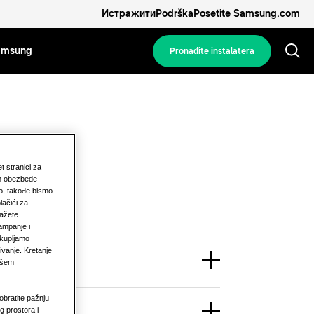
Истражити
Podrška
Posetite Samsung.com
Samsung
Pronađite instalatera
et stranici za
am obezbede
vo, takođe bismo
lačići za
kažete
ampanje i
ikupljamo
ivanje. Kretanje
našem
obratite pažnju
g prostora i