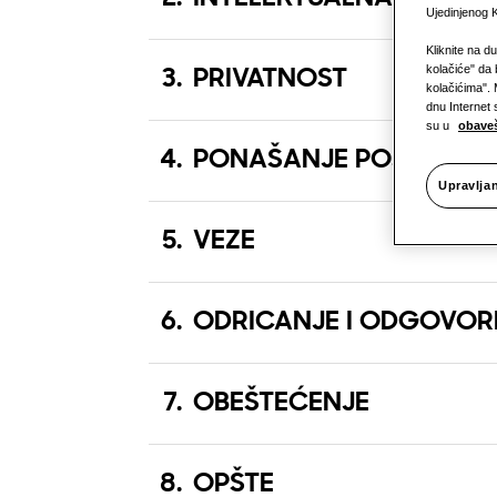
Ujedinjenog K
Kliknite na d
kolačiće" da 
3
.
PRIVATNOST
kolačićima". 
dnu Internet 
su u
obaveš
4
.
PONAŠANJE POSETILAC
Upravlja
5
.
VEZE
6
.
ODRICANJE I ODGOVO
7
.
OBEŠTEĆENJE
8
.
OPŠTE