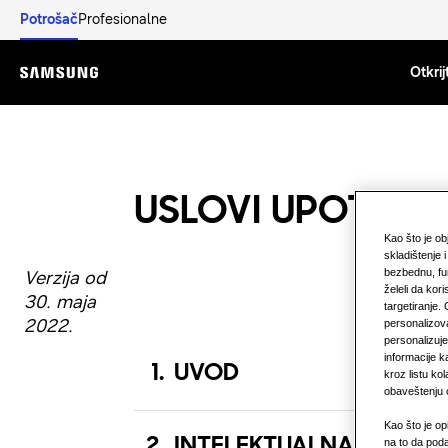
Potrošač
Profesionalne
Otkrij
Menu
USLOVI UPOTREB
Kao što je o
skladištenje 
bezbednu, fu
Verzija od
želeli da kori
30. maja
targetiranje.
2022.
personalizova
personalizuj
informacije k
1
.
UVOD
kroz listu k
obaveštenju o
Kao što je op
2
.
INTELEKTUALNA SVOJIN
na to da poda