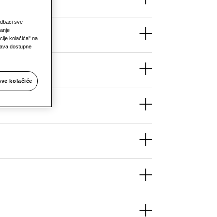
Odbaci sve
janje
ije kolačića" na
prava dostupne
sve kolačiće