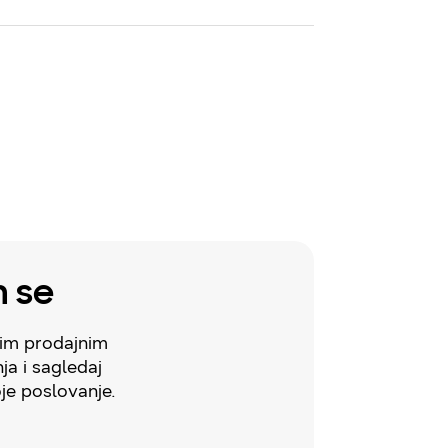
m se
šim prodajnim
ja i sagledaj
oje poslovanje.