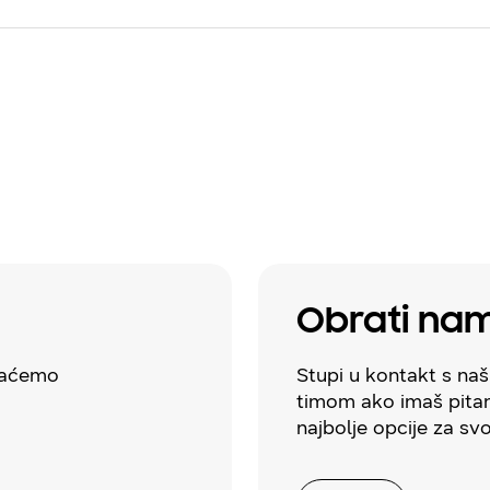
Obrati na
avaćemo
Stupi u kontakt s na
timom ako imaš pitan
najbolje opcije za sv