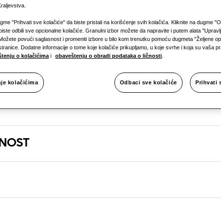
raljevstva.
ugme "Prihvati sve kolačiće" da biste pristali na korišćenje svih kolačića. Kliknite na dugme "
biste odbili sve opcionalne kolačiće. Granulni izbor možete da napravite i putem alata "Upravl
Možete povući saglasnost i promeniti izbore u bilo kom trenutku pomoću dugmeta "Željene opc
stranice. Dodatne informacije o tome koje kolačiće prikupljamo, u koje svrhe i koja su vaša 
tenju o kolačićima
i
obaveštenju o obradi podataka o ličnosti
.
A
nje kolačićima
Odbaci sve kolačiće
Prihvati 
RNOST