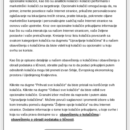
opcionalne kolačiće, kao što su analitički kolačići i kolačići performansi i
marketinški i kolačići za targetiranje. Opcionalni kolačići omogućavaju da, na
Rešenja za klimatizaciju
Prednosti toplotne pumpe
primer, izmerite posetioce naše Internet stranice, prikažete personalizovano
oglašavanje na lokacijama trećih strana, pratite lokaciju, pokrenete ciljane
marketinške kampanje i personalizujete sadržaj naše Internet stranice na
Komande
Šta je klima-uređaj i kako on
osnovu vaše upotrebe. Kroz ove opcionalne kolačiće prikupljamo informacije
funkcioniše?
kao što su vaša interakcija sa našom Internet stranicom, vaše željene
postavke i vaše pretraživanje. Kretanje kroz listu kolačića povezanih sa
REŠENJA ZA POSLOVNI SEKTOR
svakom kategorijom kolačića na dugmetu "Upravljanje kolačićima" ili u našem
obaveštenju o kolačićima da biste videli koji kolačići su opcionalni i u koju
KAPACITET
:
2.2KW
svrhu se koriste.
Hoteli
Kao što je opisano detaljnije u našem obaveštenju o kolačićima i obaveštenju o
obradi podataka o ličnosti, obratite pažnju na to da podaci prikupljeni putem
određenih kolačića mogu biti preneti izvan Srbije, Evropskog ekonomskog
Maloprodaja
AM022KNJDEH/EU
prostora i Ujedinjenog Kraljevstva.
Konzolna jedinica
Kliknite na dugme "Prihvati sve kolačiće" da biste pristali na korišćenje svih
Restoran
kolačića. Kliknite na dugme "Odbaci sve kolačiće" da biste odbili sve
Dostupni kapacitet
opcionalne kolačiće. Granulni izbor možete da napravite i putem alata
"Upravljanje kolačićima". Možete povući saglasnost i promeniti izbore u bilo
Kancelarija
2.2KW
2.8KW
3.6KW
4.5KW
kom trenutku pomoću dugmeta "Željene opcije kolačića" na dnu Internet
stranice. Dodatne informacije o tome koje kolačiće prikupljamo, u koje svrhe i
Održivost
koja su vaša prava dostupne su u
obaveštenju o kolačićima
i
5.6KW
obaveštenju o obradi podataka o ličnosti
.