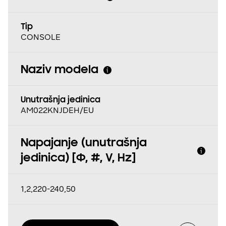
Tip
CONSOLE
Naziv modela
Unutrašnja jedinica
AM022KNJDEH/EU
Napajanje (unutrašnja
jedinica) [Φ, #, V, Hz]
1,2,220-240,50