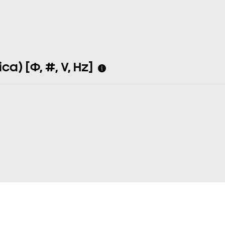
a) [Φ, #, V, Hz]