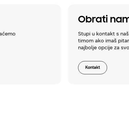
Obrati na
avaćemo
Stupi u kontakt s na
timom ako imaš pitan
najbolje opcije za sv
Kontakt