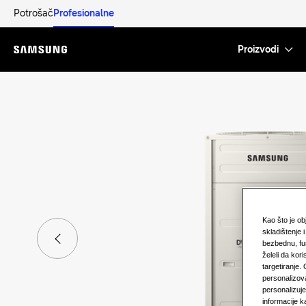
Potrošač
Profesionalne
Proizvodi
Menu
Kao što je o
skladištenje 
bezbednu, fu
želeli da kori
targetiranje.
personalizova
personalizuj
informacije k