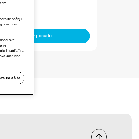
naga
našem
obratite pažnju
g prostora i
Zatražite ponudu
Odbaci sve
janje
ije kolačića" na
prava dostupne
sve kolačiće