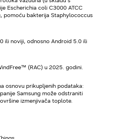
rotoka vazduha (u skladu s
je Escherichia coli C3000 ATCC
ung, pomoću bakterija Staphylococcus
li noviji, odnosno Android 5.0 ili
 WindFree™ (RAC) u 2025. godini.
na osnovu prikupljenih podataka:
ompanije Samsung može odstraniti
vršine izmenjivača toplote.
Things.