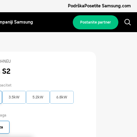
Podrška
Posetite Samsung.com
mpaniji Samsung
Postanite partner
BHNEU
 S2
pacitet
3.5kW
5.2kW
6.8kW
naga
za