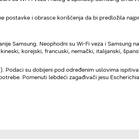
ene postavke i obrasce korišćenja da bi predložila naj
anije Samsung. Neophodni su Wi-Fi veza i Samsung na
ineski, korejski, francuski, nemački, italijanski, špansk
FITI). Podaci su dobijeni pod određenim uslovima ispit
e upotrebe. Pomenuti lebdeći zagađivači jesu Escheric