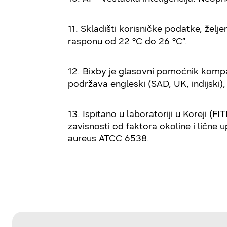
11. Skladišti korisničke podatke, želj
rasponu od 22 °C do 26 °C”.
12. Bixby je glasovni pomoćnik komp
podržava engleski (SAD, UK, indijski), k
13. Ispitano u laboratoriji u Koreji (
zavisnosti od faktora okoline i ličn
aureus ATCC 6538.