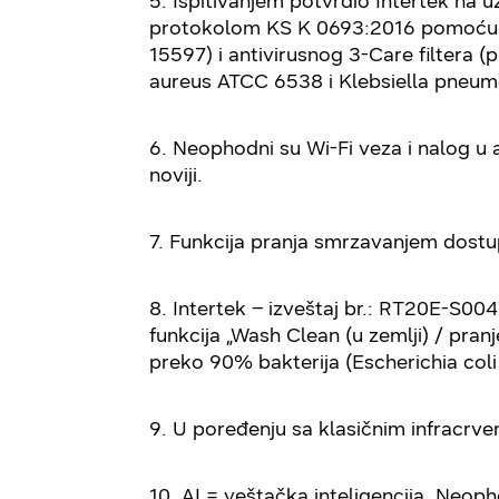
5. Ispitivanjem potvrdio Intertek n
protokolom KS K 0693:2016 pomoću ba
15597) i antivirusnog 3-Care filtera 
aureus ATCC 6538 i Klebsiella pneu
6. Neophodni su Wi-Fi veza i nalog u 
noviji.
7. Funkcija pranja smrzavanjem dostu
8. Intertek – izveštaj br.: RT20E-S0
funkcija „Wash Clean (u zemlji) / pr
preko 90% bakterija (Escherichia co
9. U poređenju sa klasičnim infracrv
10. AI = veštačka inteligencija. Neop