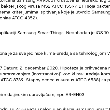
a uzorcima Samsung AR9500T u uslovima neprekidnog p
kterijskog virusa MS2 ATCC 15597-B1 i soja bakteri
(prema kriterijumima ispitivanja koje je utvrdio Sams
moniae ATCC 4352).
aplikaciji Samsung SmartThings. Neophodan je iOS 10.0 i
pna je za sve jedinice klima-uređaja sa tehnologijom
047 Datum: 2. decembar 2020. Hipoteza je prihvaćena 
anje smrzavanjem (inostranstvo)” kod klima-uređaja k
li ATCC 8739, Staphylococcus aureus ATCC 6538) sa po
enim daljinskim upravljačem, npr. AR-EH03.
hodni su Wi-Fi veza i nalog u aplikaciji Samsung Smart