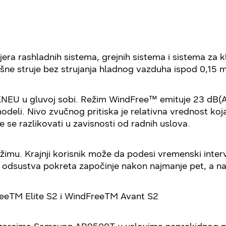
a rashladnih sistema, grejnih sistema i sistema za kli
šne struje bez strujanja hladnog vazduha ispod 0,15 m
EU u gluvoj sobi. Režim WindFree™ emituje 23 dB(A)
li. Nivo zvučnog pritiska je relativna vrednost koja z
 se razlikovati u zavisnosti od radnih uslova.
. Krajnji korisnik može da podesi vremenski interval
e odsustva pokreta započinje nakon najmanje pet, a naj
eeTM Elite S2 i WindFreeTM Avant S2