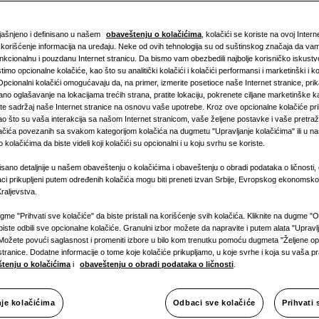
bjašnjeno i definisano u našem
obaveštenju o kolačićima
, kolačići se koriste na ovoj Intern
i korišćenje informacija na uređaju. Neke od ovih tehnologija su od suštinskog značaja da v
nkcionalnu i pouzdanu Internet stranicu. Da bismo vam obezbedili najbolje korisničko iskust
stimo opcionalne kolačiće, kao što su analitički kolačići i kolačići performansi i marketinški i ko
 Opcionalni kolačići omogućavaju da, na primer, izmerite posetioce naše Internet stranice, pri
no oglašavanje na lokacijama trećih strana, pratite lokaciju, pokrenete ciljane marketinške k
ete sadržaj naše Internet stranice na osnovu vaše upotrebe. Kroz ove opcionalne kolačiće pr
ao što su vaša interakcija sa našom Internet stranicom, vaše željene postavke i vaše pretraž
ĐENJE
:
olačića povezanih sa svakom kategorijom kolačića na dugmetu "Upravljanje kolačićima" ili u 
 kolačićima da biste videli koji kolačići su opcionalni i u koju svrhu se koriste.
isano detaljnije u našem obaveštenju o kolačićima i obaveštenju o obradi podataka o ličnosti, 
ci prikupljeni putem određenih kolačića mogu biti preneti izvan Srbije, Evropskog ekonomsko
raljevstva.
ugme "Prihvati sve kolačiće" da biste pristali na korišćenje svih kolačića. Kliknite na dugme "
biste odbili sve opcionalne kolačiće. Granulni izbor možete da napravite i putem alata "Upravl
Možete povući saglasnost i promeniti izbore u bilo kom trenutku pomoću dugmeta "Željene opc
stranice. Dodatne informacije o tome koje kolačiće prikupljamo, u koje svrhe i koja su vaša 
tenju o kolačićima
i
obaveštenju o obradi podataka o ličnosti
.
ja
Izjava o usaglaš
nje kolačićima
Odbaci sve kolačiće
Prihvati 