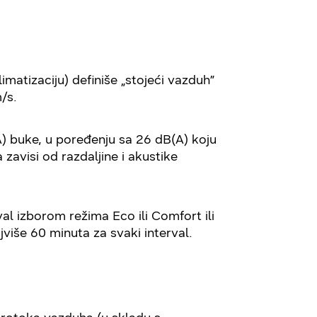
matizaciju) definiše „stojeći vazduh”
/s.
 buke, u poređenju sa 26 dB(A) koju
avisi od razdaljine i akustike
 izborom režima Eco ili Comfort ili
više 60 minuta za svaki interval.