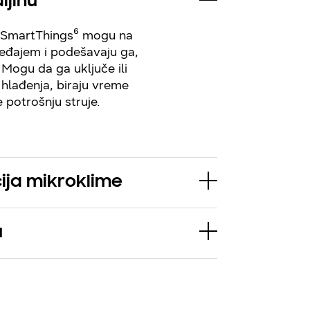
ljinu
je SmartThings⁶ mogu na
ređajem i podešavaju ga,
 Mogu da ga uključe ili
 hlađenja, biraju vreme
e potrošnju struje.
ija mikroklime
u