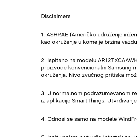
Disclaimers
1. ASHRAE (Američko udruženje inženjer
kao okruženje u kome je brzina vazdu
2. Ispitano na modelu AR12TXCAAWKN
proizvode konvencionalni Samsung mode
okruženja. Nivo zvučnog pritiska može
3. U normalnom podrazumevanom režimu
iz aplikacije SmartThings. Utvrđivanj
4. Odnosi se samo na modele WindFr