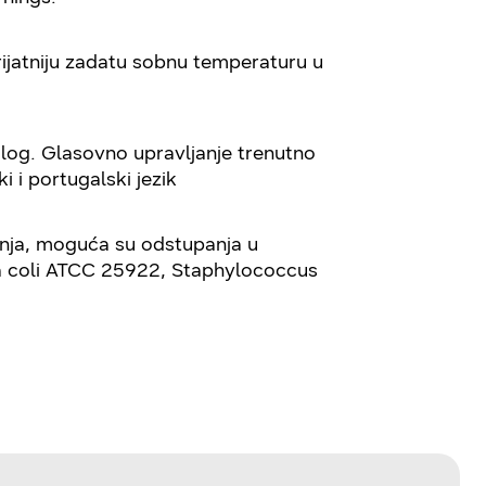
prijatniju zadatu sobnu temperaturu u
log. Glasovno upravljanje trenutno
i i portugalski jezik
ivanja, moguća su odstupanja u
hia coli ATCC 25922, Staphylococcus