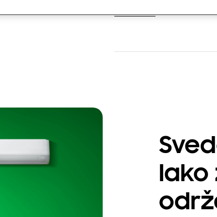
Download
Sved
lako
održ