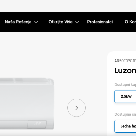
Naša Rešenja
Otkrijte Više
Profesionalci
O Ko
AR50F09C1
Luzon
Dostupni ka
2.5kW
Dostupna s
Jedna fa