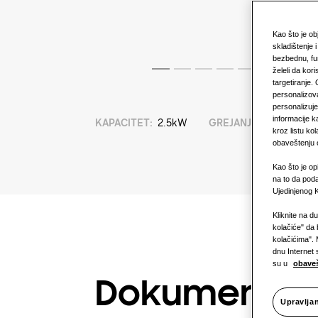
Kao što je o
skladištenje 
bezbednu, fu
želeli da kori
targetiranje.
personalizova
personalizuj
informacije k
KAPACITET
:
2.5kW
GREJANJE
:
HLA
kroz listu k
obaveštenju o
Kao što je op
na to da poda
Ujedinjenog K
Kliknite na d
kolačiće" da 
kolačićima". 
dnu Internet 
su u
obaveš
Dokumentaci
Upravlja