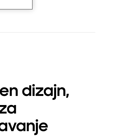
en dizajn,
 za
avanje