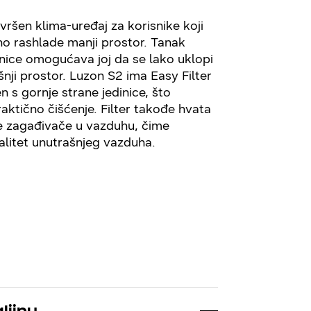
vršen klima-uređaj za korisnike koji
no rashlade manji prostor. Tanak
inice omogućava joj da se lako uklopi
šnji prostor. Luzon S2 ima Easy Filter
n s gornje strane jedinice, što
ktično čišćenje. Filter takođe hvata
ge zagađivače u vazduhu, čime
litet unutrašnjeg vazduha.