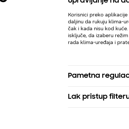
Upravljanje na da
Korisnici preko aplikaci
daljinu da rukuju klima-u
čak i kada nisu kod kuće.
isključe, da izaberu režim
rada klima-uređaja i prat
Pametna regulac
Lak pristup filter