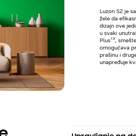
Luzon S2 je sa
žele da efikas
dizajn ove jed
u svaki unutra
Plus¹³, smešte
omogućava pra
prašinu i dru
unapređuje kva
ke