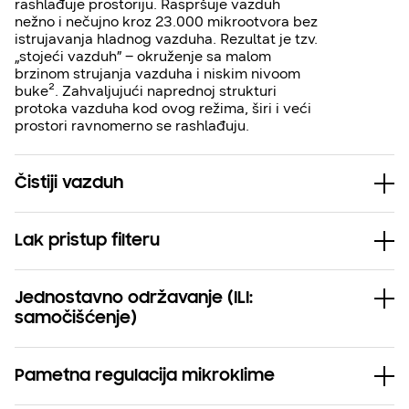
rashlađuje prostoriju. Raspršuje vazduh
nežno i nečujno kroz 23.000 mikrootvora bez
istrujavanja hladnog vazduha. Rezultat je tzv.
„stojeći vazduh” – okruženje sa malom
brzinom strujanja vazduha i niskim nivoom
buke². Zahvaljujući naprednoj strukturi
protoka vazduha kod ovog režima, širi i veći
prostori ravnomerno se rashlađuju.
Čistiji vazduh
Lak pristup filteru
Jednostavno održavanje (ILI:
samočišćenje)
Pametna regulacija mikroklime