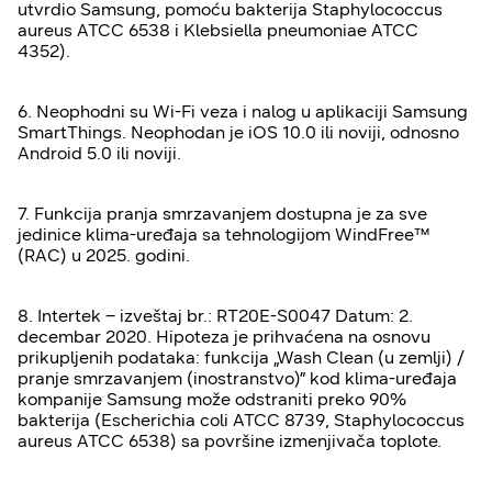
utvrdio Samsung, pomoću bakterija Staphylococcus
aureus ATCC 6538 i Klebsiella pneumoniae ATCC
4352).
6. Neophodni su Wi-Fi veza i nalog u aplikaciji Samsung
SmartThings. Neophodan je iOS 10.0 ili noviji, odnosno
Android 5.0 ili noviji.
7. Funkcija pranja smrzavanjem dostupna je za sve
jedinice klima-uređaja sa tehnologijom WindFree™
(RAC) u 2025. godini.
8. Intertek – izveštaj br.: RT20E-S0047 Datum: 2.
decembar 2020. Hipoteza je prihvaćena na osnovu
prikupljenih podataka: funkcija „Wash Clean (u zemlji) /
pranje smrzavanjem (inostranstvo)” kod klima-uređaja
kompanije Samsung može odstraniti preko 90%
bakterija (Escherichia coli ATCC 8739, Staphylococcus
aureus ATCC 6538) sa površine izmenjivača toplote.