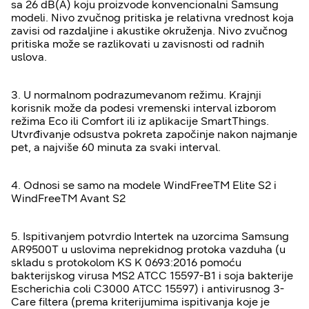
sa 26 dB(A) koju proizvode konvencionalni Samsung
modeli. Nivo zvučnog pritiska je relativna vrednost koja
zavisi od razdaljine i akustike okruženja. Nivo zvučnog
pritiska može se razlikovati u zavisnosti od radnih
uslova.
3. U normalnom podrazumevanom režimu. Krajnji
korisnik može da podesi vremenski interval izborom
režima Eco ili Comfort ili iz aplikacije SmartThings.
Utvrđivanje odsustva pokreta započinje nakon najmanje
pet, a najviše 60 minuta za svaki interval.
4. Odnosi se samo na modele WindFreeTM Elite S2 i
WindFreeTM Avant S2
5. Ispitivanjem potvrdio Intertek na uzorcima Samsung
AR9500T u uslovima neprekidnog protoka vazduha (u
skladu s protokolom KS K 0693:2016 pomoću
bakterijskog virusa MS2 ATCC 15597-B1 i soja bakterije
Escherichia coli C3000 ATCC 15597) i antivirusnog 3-
Care filtera (prema kriterijumima ispitivanja koje je