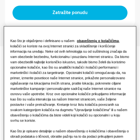
funkcioniše?
Zatražite ponudu
REŠENJA ZA POSLOVNI SEKTOR
Hoteli
Kao što je objašnjeno i definisano u našem
obaveštenju o kolačićima
,
kolačići se koriste na ovoj Internet stranici za skladištenje i korišćenje
Maloprodaja
informacija na uređaju. Neke od ovih tehnologija su od suštinskog značaja da
vam obezbede bezbednu, funkcionalnu i pouzdanu Internet stranicu. Da bismo
Dokumentacija
vam obezbedili najbolje korisničko iskustvo, takođe bismo želeli da koristimo
Restoran
opcionalne kolačiće, kao što su analitički kolačići i kolačići performansi i
marketinški i kolačići za targetiranje. Opcionalni kolačići omogućavaju da, na
primer, izmerite posetioce naše Internet stranice, prikažete personalizovano
Kancelarija
oglašavanje na lokacijama trećih strana, pratite lokaciju, pokrenete ciljane
marketinške kampanje i personalizujete sadržaj naše Internet stranice na
Održivost
osnovu vaše upotrebe. Kroz ove opcionalne kolačiće prikupljamo informacije
Izjava o usaglašenosti
kao što su vaša interakcija sa našom Internet stranicom, vaše željene
postavke i vaše pretraživanje. Kretanje kroz listu kolačića povezanih sa
svakom kategorijom kolačića na dugmetu "Upravljanje kolačićima" ili u našem
Download
obaveštenju o kolačićima da biste videli koji kolačići su opcionalni i u koju
One Samsung
svrhu se koriste.
Kao što je opisano detaljnije u našem obaveštenju o kolačićima i obaveštenju o
Prijatna svežina, čistiji
obradi podataka o ličnosti, obratite pažnju na to da podaci prikupljeni putem