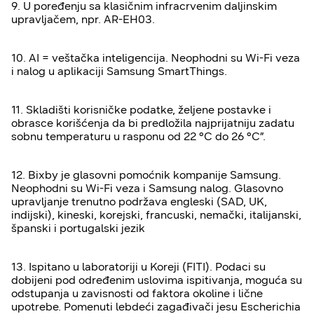
9. U poređenju sa klasičnim infracrvenim daljinskim
upravljačem, npr. AR-EH03.
10. AI = veštačka inteligencija. Neophodni su Wi-Fi veza
i nalog u aplikaciji Samsung SmartThings.
11. Skladišti korisničke podatke, željene postavke i
obrasce korišćenja da bi predložila najprijatniju zadatu
sobnu temperaturu u rasponu od 22 °C do 26 °C”.
12. Bixby je glasovni pomoćnik kompanije Samsung.
Neophodni su Wi-Fi veza i Samsung nalog. Glasovno
upravljanje trenutno podržava engleski (SAD, UK,
indijski), kineski, korejski, francuski, nemački, italijanski,
španski i portugalski jezik
13. Ispitano u laboratoriji u Koreji (FITI). Podaci su
dobijeni pod određenim uslovima ispitivanja, moguća su
odstupanja u zavisnosti od faktora okoline i lične
upotrebe. Pomenuti lebdeći zagađivači jesu Escherichia