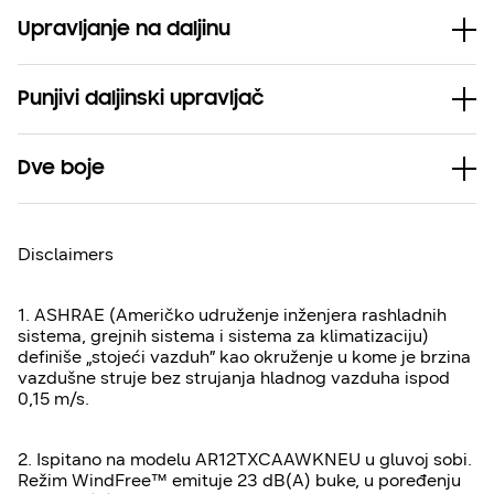
Upravljanje na daljinu
Punjivi daljinski upravljač
Dve boje
Disclaimers
1. ASHRAE (Američko udruženje inženjera rashladnih
sistema, grejnih sistema i sistema za klimatizaciju)
definiše „stojeći vazduh” kao okruženje u kome je brzina
vazdušne struje bez strujanja hladnog vazduha ispod
0,15 m/s.
2. Ispitano na modelu AR12TXCAAWKNEU u gluvoj sobi.
Režim WindFree™ emituje 23 dB(A) buke, u poređenju