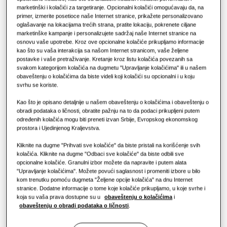
marketinški i kolačići za targetiranje. Opcionalni kolačići omogućavaju da, na
Rešenja za klimatizaciju
Prednosti toplotne pumpe
primer, izmerite posetioce naše Internet stranice, prikažete personalizovano
oglašavanje na lokacijama trećih strana, pratite lokaciju, pokrenete ciljane
marketinške kampanje i personalizujete sadržaj naše Internet stranice na
Komande
Šta je klima-uređaj i kako on
osnovu vaše upotrebe. Kroz ove opcionalne kolačiće prikupljamo informacije
kao što su vaša interakcija sa našom Internet stranicom, vaše željene
funkcioniše?
postavke i vaše pretraživanje. Kretanje kroz listu kolačića povezanih sa
svakom kategorijom kolačića na dugmetu "Upravljanje kolačićima" ili u našem
REŠENJA ZA POSLOVNI SEKTOR
obaveštenju o kolačićima da biste videli koji kolačići su opcionalni i u koju
KAPACITET
:
500.0CMH
svrhu se koriste.
Hoteli
Kao što je opisano detaljnije u našem obaveštenju o kolačićima i obaveštenju o
obradi podataka o ličnosti, obratite pažnju na to da podaci prikupljeni putem
određenih kolačića mogu biti preneti izvan Srbije, Evropskog ekonomskog
Maloprodaja
AM050FNKDEH/EU
prostora i Ujedinjenog Kraljevstva.
ERV Plus za DVM S
Kliknite na dugme "Prihvati sve kolačiće" da biste pristali na korišćenje svih
Restoran
kolačića. Kliknite na dugme "Odbaci sve kolačiće" da biste odbili sve
Dostupni kapacitet
opcionalne kolačiće. Granulni izbor možete da napravite i putem alata
"Upravljanje kolačićima". Možete povući saglasnost i promeniti izbore u bilo
Kancelarija
500.0CMH
1000.0CMH
kom trenutku pomoću dugmeta "Željene opcije kolačića" na dnu Internet
stranice. Dodatne informacije o tome koje kolačiće prikupljamo, u koje svrhe i
koja su vaša prava dostupne su u
obaveštenju o kolačićima
i
Održivost
obaveštenju o obradi podataka o ličnosti
.
Dostupna snaga