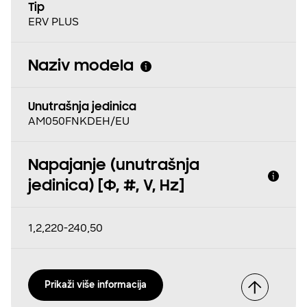
Tip
ERV PLUS
Naziv modela
Unutrašnja jedinica
AM050FNKDEH/EU
Napajanje (unutrašnja
jedinica) [Φ, #, V, Hz]
1,2,220-240,50
Prikaži više informacija