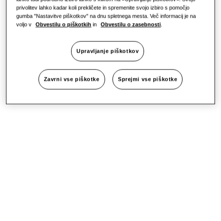
privolitev lahko kadar koli prekličete in spremenite svojo izbiro s pomočjo
gumba "Nastavitve piškotkov" na dnu spletnega mesta. Več informacij je na
voljo v
Obvestilu o piškotkih
in
Obvestilu o zasebnosti
.
Upravljanje piškotkov
Zavrni vse piškotke
Sprejmi vse piškotke