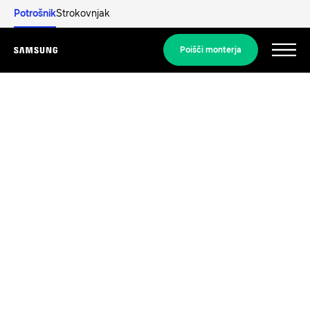
Potrošnik
Strokovnjak
Poišči monterja
Menu