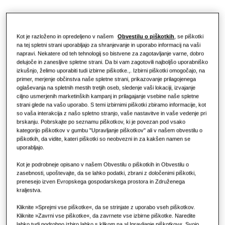
Restavracija
Kot je razloženo in opredeljeno v našem
Obvestilu o piškotkih
, se piškotki
na tej spletni strani uporabljajo za shranjevanje in uporabo informacij na vaši
Pisarna
napravi. Nekatere od teh tehnologij so bistvene za zagotavljanje varne, dobro
delujoče in zanesljive spletne strani. Da bi vam zagotovili najboljšo uporabniško
Trajnost
izkušnjo, želimo uporabiti tudi izbirne piškotke.,. Izbirni piškotki omogočajo, na
primer, merjenje občinstva naše spletne strani, prikazovanje prilagojenega
oglaševanja na spletnih mestih tretjih oseb, sledenje vaši lokaciji, izvajanje
One Samsung
ciljno usmerjenih marketinških kampanj in prilagajanje vsebine naše spletne
strani glede na vašo uporabo. S temi izbirnimi piškotki zbiramo informacije, kot
so vaša interakcija z našo spletno stranjo, vaše nastavitve in vaše vedenje pri
brskanju. Pobrskajte po seznamu piškotkov, ki je povezan pod vsako
kategorijo piškotkov v gumbu "Upravljanje piškotkov" ali v našem obvestilu o
piškotkih, da vidite, kateri piškotki so neobvezni in za kakšen namen se
uporabljajo.
Kot je podrobneje opisano v našem Obvestilu o piškotkih in Obvestilu o
zasebnosti, upoštevajte, da se lahko podatki, zbrani z določenimi piškotki,
prenesejo izven Evropskega gospodarskega prostora in Združenega
kraljestva.
Kliknite »Sprejmi vse piškotke«, da se strinjate z uporabo vseh piškotkov.
Kliknite »Zavrni vse piškotke«, da zavrnete vse izbirne piškotke. Naredite
lahko tudi podrobno izbiro lahko s klikom na »Upravljanje piškotkov«. Svojo