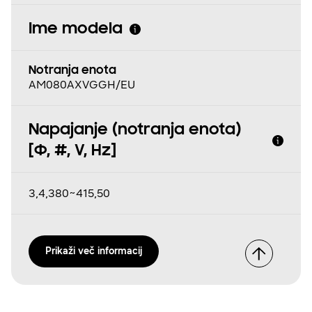
Ime modela
Notranja enota
AM080AXVGGH/EU
Napajanje (notranja enota)
[Φ, #, V, Hz]
3,4,380~415,50
Prikaži več informacij