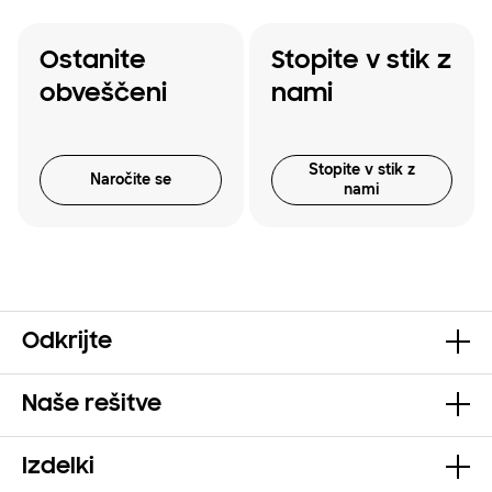
Ostanite
Stopite v stik z
obveščeni
nami
Stopite v stik z
Naročite se
nami
Odkrijte
Naše rešitve
Izdelki