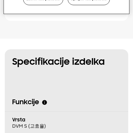
Poišči monterja
Specifikacije izdelka
Funkcije
Vrsta
DVM S (고효율)