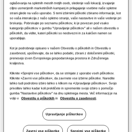
REŠITVE ZA KOMERCIALNE ZGRADBE
KOMERCIALNE REŠITVE
oglaševanja na spletnih mestih tretjih oseb, sledenje vaši lokaciji, izvajanje
Izdelki Hero
ZMOGLJIVOST
:
22.4KW
ciljno usmerjenih marketinških kampanj in prilagajanje vsebine naše spletne
strani glede na vašo uporabo. S temi izbirnimi piškotki zbiramo informacije, kot
Rešitve za klimatizacijo
Hoteli
so vaša interakcija z našo spletno stranjo, vaše nastavitve in vaše vedenje pri
brskanju. Pobrskajte po seznamu piškotkov, ki je povezan pod vsako
kategorijo piškotkov v gumbu "Upravljanje piškotkov" ali v našem obvestilu o
Upravljanje
AM080AXVGGH/EU
Maloprodaja
piškotkih, da vidite, kateri piškotki so neobvezni in za kakšen namen se
uporabljajo.
DVM S2 High EER zunanja enota
Kot je podrobneje opisano v našem Obvestilu o piškotkih in Obvestilu o
Restavracija
Razpoložljiva zmogljivost
zasebnosti, upoštevajte, da se lahko podatki, zbrani z določenimi piškotki,
prenesejo izven Evropskega gospodarskega prostora in Združenega
22.4KW
28.0KW
33.6KW
40.0KW
kraljestva.
Pisarna
Kliknite »Sprejmi vse piškotke«, da se strinjate z uporabo vseh piškotkov.
45.0KW
50.4KW
56.0KW
61.6KW
Trajnost
Kliknite »Zavrni vse piškotke«, da zavrnete vse izbirne piškotke. Naredite
lahko tudi podrobno izbiro lahko s klikom na »Upravljanje piškotkov«. Svojo
67.2KW
72.8KW
privolitev lahko kadar koli prekličete in spremenite svojo izbiro s pomočjo
One Samsung
gumba "Nastavitve piškotkov" na dnu spletnega mesta. Več informacij je na
voljo v
Obvestilu o piškotkih
in
Obvestilu o zasebnosti
.
Razpoložljiva moč
Upravljanje piškotkov
3 faze
Zavrni vse piškotke
Sprejmi vse piškotke