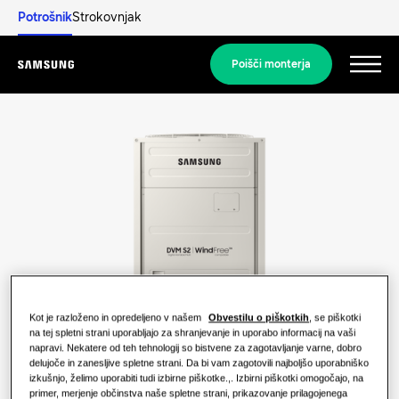
Potrošnik
Strokovnjak
Poišči monterja
Menu
Odkrijte
STANOVANJSKE REŠITVE
Naše rešitve
Kaj je toplotna črpalka in kako deluje?
REŠITVE ZA VAŠ DOM
Izdelki
Prednosti toplotne črpalke
Rešitve za klimatizacijo
Kot je razloženo in opredeljeno v našem
Obvestilu o piškotkih
, se piškotki
na tej spletni strani uporabljajo za shranjevanje in uporabo informacij na vaši
Izdelki
napravi. Nekatere od teh tehnologij so bistvene za zagotavljanje varne, dobro
O Samsungu
Kaj je klimatska naprava in kako
delujoče in zanesljive spletne strani. Da bi vam zagotovili najboljšo uporabniško
Toplotne črpalke
deluje?
izkušnjo, želimo uporabiti tudi izbirne piškotke.,. Izbirni piškotki omogočajo, na
primer, merjenje občinstva naše spletne strani, prikazovanje prilagojenega