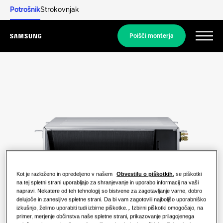
Potrošnik
Strokovnjak
Poišči monterja
Menu
Odkrijte
STANOVANJSKE REŠITVE
Naše rešitve
Kaj je toplotna črpalka in kako deluje?
REŠITVE ZA VAŠ DOM
Izdelki
Prednosti toplotne črpalke
Rešitve za klimatizacijo
Kot je razloženo in opredeljeno v našem
Obvestilu o piškotkih
, se piškotki
na tej spletni strani uporabljajo za shranjevanje in uporabo informacij na vaši
Izdelki
napravi. Nekatere od teh tehnologij so bistvene za zagotavljanje varne, dobro
O Samsungu
Kaj je klimatska naprava in kako
delujoče in zanesljive spletne strani. Da bi vam zagotovili najboljšo uporabniško
Toplotne črpalke
deluje?
izkušnjo, želimo uporabiti tudi izbirne piškotke.,. Izbirni piškotki omogočajo, na
primer, merjenje občinstva naše spletne strani, prikazovanje prilagojenega