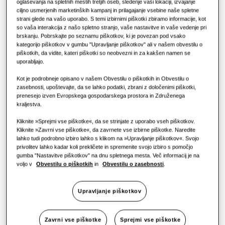
REŠITVE ZA KOMERCIALNE ZGRADBE
KOMERCIALNE REŠITVE
oglaševanja na spletnih mestih tretjih oseb, sledenje vaši lokaciji, izvajanje
Izdelki Hero
ciljno usmerjenih marketinških kampanj in prilagajanje vsebine naše spletne
ZMOGLJIVOST
:
2.2KW
strani glede na vašo uporabo. S temi izbirnimi piškotki zbiramo informacije, kot
Rešitve za klimatizacijo
Hoteli
so vaša interakcija z našo spletno stranjo, vaše nastavitve in vaše vedenje pri
brskanju. Pobrskajte po seznamu piškotkov, ki je povezan pod vsako
kategorijo piškotkov v gumbu "Upravljanje piškotkov" ali v našem obvestilu o
Upravljanje
piškotkih, da vidite, kateri piškotki so neobvezni in za kakšen namen se
AM022ANMPKH/EU
Maloprodaja
uporabljajo.
MSP kanalska enota (s črpalko)
Kot je podrobneje opisano v našem Obvestilu o piškotkih in Obvestilu o
Restavracija
zasebnosti, upoštevajte, da se lahko podatki, zbrani z določenimi piškotki,
Razpoložljiva zmogljivost
prenesejo izven Evropskega gospodarskega prostora in Združenega
kraljestva.
2.2KW
2.8KW
3.6KW
4.5KW
Pisarna
Kliknite »Sprejmi vse piškotke«, da se strinjate z uporabo vseh piškotkov.
5.6KW
7.1KW
9.0KW
11.2KW
Trajnost
Kliknite »Zavrni vse piškotke«, da zavrnete vse izbirne piškotke. Naredite
lahko tudi podrobno izbiro lahko s klikom na »Upravljanje piškotkov«. Svojo
privolitev lahko kadar koli prekličete in spremenite svojo izbiro s pomočjo
12.8KW
14.0KW
One Samsung
gumba "Nastavitve piškotkov" na dnu spletnega mesta. Več informacij je na
voljo v
Obvestilu o piškotkih
in
Obvestilu o zasebnosti
.
Razpoložljiva moč
Upravljanje piškotkov
1 faza
Zavrni vse piškotke
Sprejmi vse piškotke