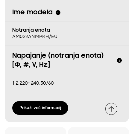
Ime modela
Notranja enota
AM022ANMPKH/EU
Napajanje (notranja enota)
[Φ, #, V, Hz]
1,2,220~240,50/60
Prikaži več informacij