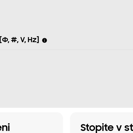
Φ, #, V, Hz]
ni
Stopite v s