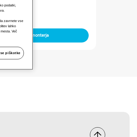
va moč
ko podatki,
va.
 da zavrnete vse
litev lahko
a mesta. Več
Poišči monterja
vse piškotke