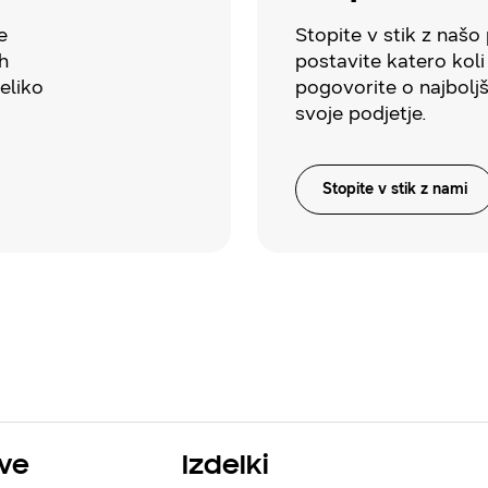
e
Stopite v stik z našo
h
postavite katero koli
veliko
pogovorite o najbolj
svoje podjetje.
Stopite v stik z nami
tve
Izdelki