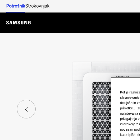
Potrošnik
Strokovnjak
Menu
Kot je razlo
shranjevanje 
delujoče in z
piškotke.,. I
oglaševanja n
prilagajanje 
interakcija z
povezan pod v
kateri piškot