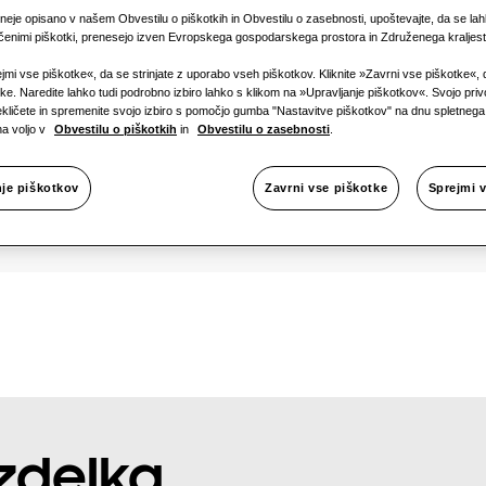
Razpoložlji
neje opisano v našem Obvestilu o piškotkih in Obvestilu o zasebnosti, upoštevajte, da se lah
očenimi piškotki, prenesejo izven Evropskega gospodarskega prostora in Združenega kraljest
1 faza
ejmi vse piškotke«, da se strinjate z uporabo vseh piškotkov. Kliknite »Zavrni vse piškotke«,
tke. Naredite lahko tudi podrobno izbiro lahko s klikom na »Upravljanje piškotkov«. Svojo privo
rekličete in spremenite svojo izbiro s pomočjo gumba "Nastavitve piškotkov" na dnu spletneg
na voljo v
Obvestilu o piškotkih
in
Obvestilu o zasebnosti
.
nje piškotkov
Zavrni vse piškotke
Sprejmi 
izdelka