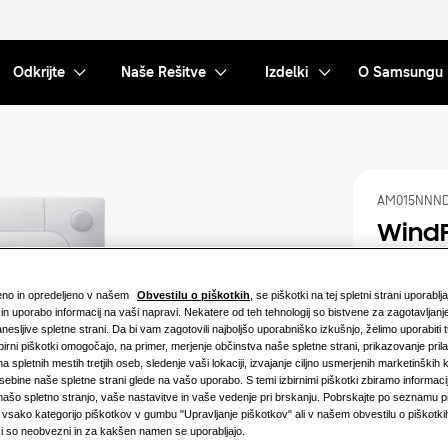
Odkrijte
Naše Rešitve
Izdelki
O Samsungu
AM015NNND
WindF
kaset
ženo in opredeljeno v našem
Obvestilu o piškotkih
, se piškotki na tej spletni strani uporablj
Razpoložljiv
in uporabo informacij na vaši napravi. Nekatere od teh tehnologij so bistvene za zagotavljanj
anesljive spletne strani. Da bi vam zagotovili najboljšo uporabniško izkušnjo, želimo uporabiti t
zbirni piškotki omogočajo, na primer, merjenje občinstva naše spletne strani, prikazovanje pri
1.5KW
a spletnih mestih tretjih oseb, sledenje vaši lokaciji, izvajanje ciljno usmerjenih marketinških
vsebine naše spletne strani glede na vašo uporabo. S temi izbirnimi piškotki zbiramo informaci
4.5KW
 našo spletno stranjo, vaše nastavitve in vaše vedenje pri brskanju. Pobrskajte po seznamu pi
sako kategorijo piškotkov v gumbu "Upravljanje piškotkov" ali v našem obvestilu o piškotkih,
ki so neobvezni in za kakšen namen se uporabljajo.