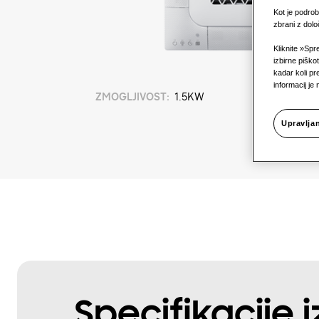
Kot je podrob
zbrani z dol
Kliknite »Spr
izbirne piško
kadar koli p
informacij je 
ZMOGLJIVOST
:
1.5KW
Upravlja
Specifikacije 