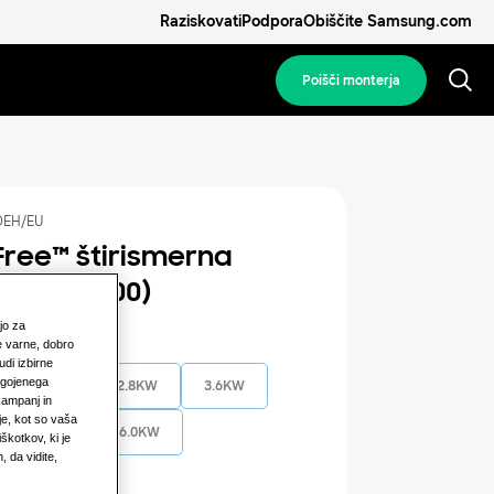
Raziskovati
Podpora
Obiščite Samsung.com
Poišči monterja
EH/EU
ree™️ štirismerna
a (600x600)
ajo za
a zmogljivost
e varne, dobro
udi izbirne
lagojenega
2.2KW
2.8KW
3.6KW
 kampanj in
je, kot so vaša
5.6KW
6.0KW
škotkov, ki je
 da vidite,