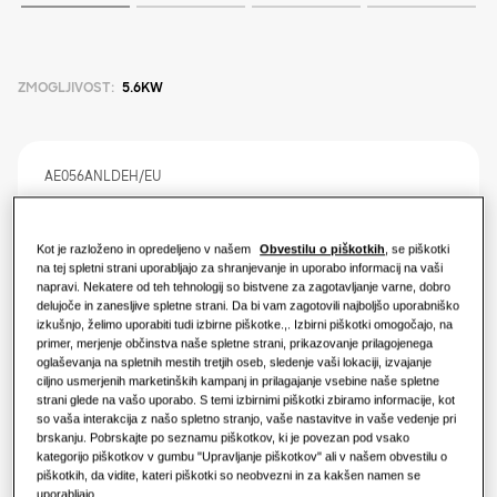
Kaj je toplotna črpalka in kako deluje?
REŠITVE ZA VAŠ DOM
Izdelki
Prednosti toplotne črpalke
Rešitve za klimatizacijo
ZMOGLJIVOST
:
5.6KW
Izdelki
O Samsungu
Kaj je klimatska naprava in kako
Toplotne črpalke
deluje?
AE056ANLDEH/EU
REŠITVE ZA KOMERCIALNE ZGRADBE
KOMERCIALNE REŠITVE
Izdelki Hero
TDM Plus LSP kanalna enota
Rešitve za klimatizacijo
Hoteli
Kot je razloženo in opredeljeno v našem
Obvestilu o piškotkih
, se piškotki
Razpoložljiva zmogljivost
na tej spletni strani uporabljajo za shranjevanje in uporabo informacij na vaši
napravi. Nekatere od teh tehnologij so bistvene za zagotavljanje varne, dobro
2.2KW
2.8KW
3.6KW
5.6KW
delujoče in zanesljive spletne strani. Da bi vam zagotovili najboljšo uporabniško
Upravljanje
Maloprodaja
izkušnjo, želimo uporabiti tudi izbirne piškotke.,. Izbirni piškotki omogočajo, na
primer, merjenje občinstva naše spletne strani, prikazovanje prilagojenega
Razpoložljiva moč
oglaševanja na spletnih mestih tretjih oseb, sledenje vaši lokaciji, izvajanje
Restavracija
ciljno usmerjenih marketinških kampanj in prilagajanje vsebine naše spletne
strani glede na vašo uporabo. S temi izbirnimi piškotki zbiramo informacije, kot
1 faza
so vaša interakcija z našo spletno stranjo, vaše nastavitve in vaše vedenje pri
Pisarna
brskanju. Pobrskajte po seznamu piškotkov, ki je povezan pod vsako
kategorijo piškotkov v gumbu "Upravljanje piškotkov" ali v našem obvestilu o
piškotkih, da vidite, kateri piškotki so neobvezni in za kakšen namen se
Trajnost
Poišči monterja
uporabljajo.