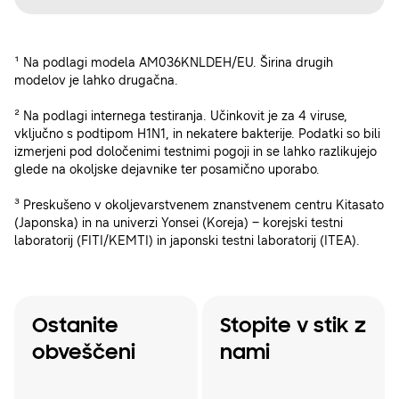
¹ Na podlagi modela AM036KNLDEH/EU. Širina drugih
modelov je lahko drugačna.
² Na podlagi internega testiranja. Učinkovit je za 4 viruse,
vključno s podtipom H1N1, in nekatere bakterije. Podatki so bili
izmerjeni pod določenimi testnimi pogoji in se lahko razlikujejo
glede na okoljske dejavnike ter posamično uporabo.
³ Preskušeno v okoljevarstvenem znanstvenem centru Kitasato
(Japonska) in na univerzi Yonsei (Koreja) – korejski testni
laboratorij (FITI/KEMTI) in japonski testni laboratorij (ITEA).
Ostanite
Stopite v stik z
obveščeni
nami