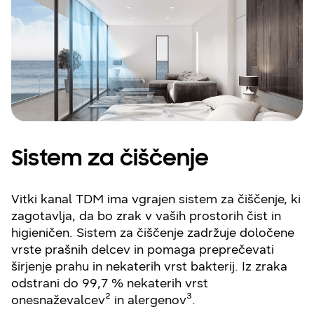
Sistem za čiščenje
Vitki kanal TDM ima vgrajen sistem za čiščenje, ki
zagotavlja, da bo zrak v vaših prostorih čist in
higieničen. Sistem za čiščenje zadržuje določene
vrste prašnih delcev in pomaga preprečevati
širjenje prahu in nekaterih vrst bakterij. Iz zraka
odstrani do 99,7 % nekaterih vrst
onesnaževalcev² in alergenov³.