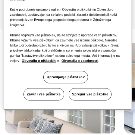
One Samsung
Kot je podrobneje opisano v našem Obvestilu o piškotkih in Obvestilu o
zasebnosti, upoštevajte, da se lahko podatki, zbrani z določenimi piškotki,
prenesejo izven Evropskega gospodarskega prostora in Združenega
kraljestva.
Kliknite »Sprejmi vse piškotke«, da se strinjate z uporabo vseh piškotkov.
Kliknite »Zavrni vse piškotke«, da zavrnete vse izbirne piškotke. Naredite
lahko tudi podrobno izbiro lahko s klikom na »Upravljanje piškotkov«. Svojo
privolitev lahko kadar koli prekličete in spremenite svojo izbiro s pomočjo
gumba "Nastavitve piškotkov" na dnu spletnega mesta. Več informacij je na
voljo v
Obvestilu o piškotkih
in
Obvestilu o zasebnosti
.
Upravljanje piškotkov
Zavrni vse piškotke
Sprejmi vse piškotke