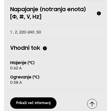
Napajanje (notranja enota)
[Φ, #, V, Hz]
1 , 2, 220-240 ,50
Vhodni tok
Hlajenje (℃)
0.62 A
Ogrevanje (℃)
0.58 A
Prikaži več informacij