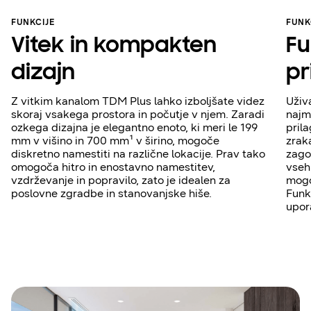
FUNKCIJE
FUNK
Vitek in kompakten
Fu
dizajn
pr
Z vitkim kanalom TDM Plus lahko izboljšate videz
Uživ
skoraj vsakega prostora in počutje v njem. Zaradi
najm
ozkega dizajna je elegantno enoto, ki meri le 199
pril
mm v višino in 700 mm¹ v širino, mogoče
zrak
diskretno namestiti na različne lokacije. Prav tako
zago
omogoča hitro in enostavno namestitev,
vseh
vzdrževanje in popravilo, zato je idealen za
mogo
poslovne zgradbe in stanovanjske hiše.
Funk
upor