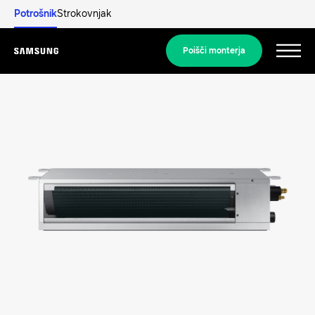
Potrošnik
Strokovnjak
Poišči monterja
Menu
Odkrijte
STANOVANJSKE REŠITVE
Naše rešitve