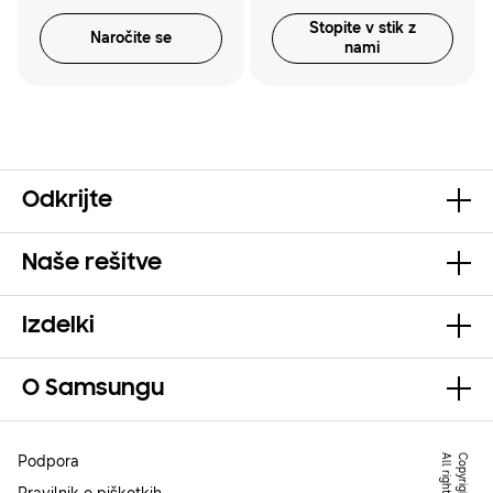
Stopite v stik z
Naročite se
nami
Odkrijte
Naše rešitve
Izdelki
O Samsungu
Podpora