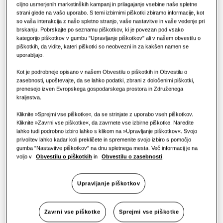
Izdelki Hero
ciljno usmerjenih marketinških kampanj in prilagajanje vsebine naše spletne
strani glede na vašo uporabo. S temi izbirnimi piškotki zbiramo informacije, kot
ZMOGLJIVOST
:
2.6KW
Rešitve za klimatizacijo
Hoteli
so vaša interakcija z našo spletno stranjo, vaše nastavitve in vaše vedenje pri
brskanju. Pobrskajte po seznamu piškotkov, ki je povezan pod vsako
kategorijo piškotkov v gumbu "Upravljanje piškotkov" ali v našem obvestilu o
piškotkih, da vidite, kateri piškotki so neobvezni in za kakšen namen se
Upravljanje
Maloprodaja
AJ026TNLPEG/EU
uporabljajo.
LSP kanalna enota
Kot je podrobneje opisano v našem Obvestilu o piškotkih in Obvestilu o
Restavracija
zasebnosti, upoštevajte, da se lahko podatki, zbrani z določenimi piškotki,
Razpoložljiva zmogljivost
prenesejo izven Evropskega gospodarskega prostora in Združenega
kraljestva.
Pisarna
2.6KW
3.5KW
Kliknite »Sprejmi vse piškotke«, da se strinjate z uporabo vseh piškotkov.
Kliknite »Zavrni vse piškotke«, da zavrnete vse izbirne piškotke. Naredite
Trajnost
lahko tudi podrobno izbiro lahko s klikom na »Upravljanje piškotkov«. Svojo
Razpoložljiva moč
privolitev lahko kadar koli prekličete in spremenite svojo izbiro s pomočjo
One Samsung
gumba "Nastavitve piškotkov" na dnu spletnega mesta. Več informacij je na
1 faza
voljo v
Obvestilu o piškotkih
in
Obvestilu o zasebnosti
.
Upravljanje piškotkov
Poišči monterja
Zavrni vse piškotke
Sprejmi vse piškotke