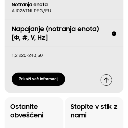
Notranja enota
AJ026TNLPEG/EU
Napajanje (notranja enota)
[Φ, #, V, Hz]
1,2,220-240,50
Prikaži več informacij
Ostanite
Stopite v stik z
obveščeni
nami