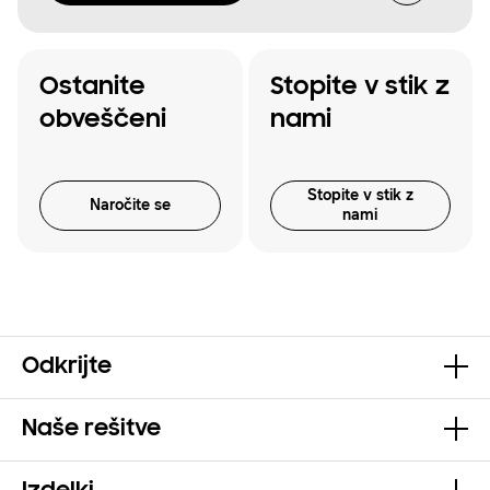
Ostanite
Stopite v stik z
obveščeni
nami
Stopite v stik z
Naročite se
nami
Odkrijte
Naše rešitve