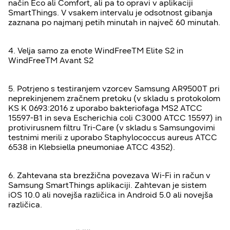
način Eco ali Comfort, ali pa to opravi v aplikaciji
SmartThings. V vsakem intervalu je odsotnost gibanja
zaznana po najmanj petih minutah in največ 60 minutah.
4. Velja samo za enote WindFreeTM Elite S2 in
WindFreeTM Avant S2
5. Potrjeno s testiranjem vzorcev Samsung AR9500T pri
neprekinjenem zračnem pretoku (v skladu s protokolom
KS K 0693:2016 z uporabo bakteriofaga MS2 ATCC
15597-B1 in seva Escherichia coli C3000 ATCC 15597) in
protivirusnem filtru Tri-Care (v skladu s Samsungovimi
testnimi merili z uporabo Staphylococcus aureus ATCC
6538 in Klebsiella pneumoniae ATCC 4352).
6. Zahtevana sta brezžična povezava Wi-Fi in račun v
Samsung SmartThings aplikaciji. Zahtevan je sistem
iOS 10.0 ali novejša različica in Android 5.0 ali novejša
različica.