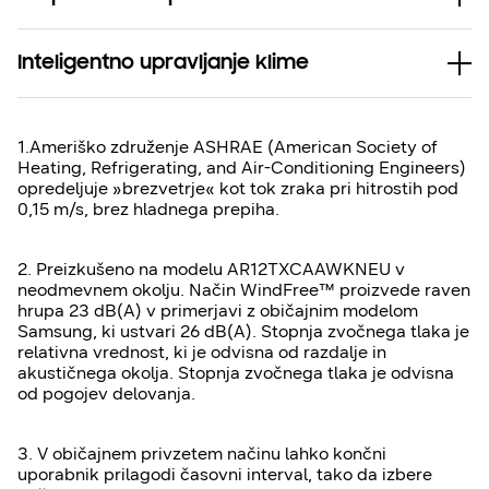
Inteligentno upravljanje klime
1.Ameriško združenje ASHRAE (American Society of
Heating, Refrigerating, and Air-Conditioning Engineers)
opredeljuje »brezvetrje« kot tok zraka pri hitrostih pod
0,15 m/s, brez hladnega prepiha.
2. Preizkušeno na modelu AR12TXCAAWKNEU v
neodmevnem okolju. Način WindFree™ proizvede raven
hrupa 23 dB(A) v primerjavi z običajnim modelom
Samsung, ki ustvari 26 dB(A). Stopnja zvočnega tlaka je
relativna vrednost, ki je odvisna od razdalje in
akustičnega okolja. Stopnja zvočnega tlaka je odvisna
od pogojev delovanja.
3. V običajnem privzetem načinu lahko končni
uporabnik prilagodi časovni interval, tako da izbere