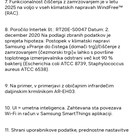
7. Funkcionalnost čiščenja z zamrzovanjem je v letu
2025 na voljo v vseh klimatskih napravah WindFree™
(RAC).
8. Poročilo Intertek št.: RT20E-S0047 Datum: 2.
december 2020 Na podlagi zbranih podatkov je
sprejeta hipoteza: Postopek v klimatski napravi
Samsung »Pranje do čistega (domači trg)/čiščenje z
zamrzovanjem (čezmorski trgi)« lahko s površine
toplotnega izmenjevalnika odstrani več kot 90 %
bakterij (Escherichia coli ATCC 8739, Staphylococcus
aureus ATCC 6538).
9. Na primer, v primerjavi z običajnim infrardečim
daljinskim krmilnikom AR-EH03.
10. UI = umetna inteligenca. Zahtevana sta povezava
Wi-Fi in račun v Samsung SmartThings aplikaciji.
11. Shrani uporabnikove podatke, prednostne nastavitve