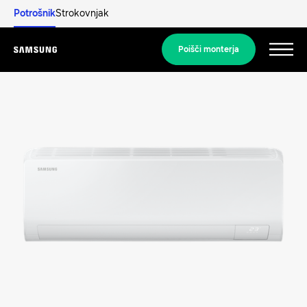
Potrošnik
Strokovnjak
Poišči monterja
Menu