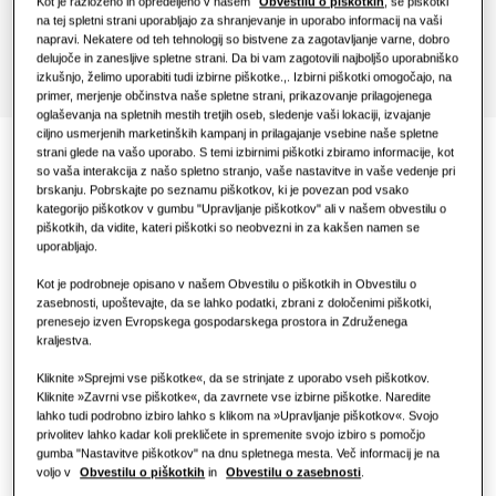
Kot je razloženo in opredeljeno v našem
Obvestilu o piškotkih
, se piškotki
Restavracija
na tej spletni strani uporabljajo za shranjevanje in uporabo informacij na vaši
napravi. Nekatere od teh tehnologij so bistvene za zagotavljanje varne, dobro
delujoče in zanesljive spletne strani. Da bi vam zagotovili najboljšo uporabniško
Pisarna
izkušnjo, želimo uporabiti tudi izbirne piškotke.,. Izbirni piškotki omogočajo, na
primer, merjenje občinstva naše spletne strani, prikazovanje prilagojenega
Trajnost
oglaševanja na spletnih mestih tretjih oseb, sledenje vaši lokaciji, izvajanje
ciljno usmerjenih marketinških kampanj in prilagajanje vsebine naše spletne
strani glede na vašo uporabo. S temi izbirnimi piškotki zbiramo informacije, kot
One Samsung
Dokumentacijo
so vaša interakcija z našo spletno stranjo, vaše nastavitve in vaše vedenje pri
brskanju. Pobrskajte po seznamu piškotkov, ki je povezan pod vsako
kategorijo piškotkov v gumbu "Upravljanje piškotkov" ali v našem obvestilu o
piškotkih, da vidite, kateri piškotki so neobvezni in za kakšen namen se
uporabljajo.
Kot je podrobneje opisano v našem Obvestilu o piškotkih in Obvestilu o
Izjava o skladnosti
zasebnosti, upoštevajte, da se lahko podatki, zbrani z določenimi piškotki,
prenesejo izven Evropskega gospodarskega prostora in Združenega
kraljestva.
Download
Kliknite »Sprejmi vse piškotke«, da se strinjate z uporabo vseh piškotkov.
Kliknite »Zavrni vse piškotke«, da zavrnete vse izbirne piškotke. Naredite
lahko tudi podrobno izbiro lahko s klikom na »Upravljanje piškotkov«. Svojo
privolitev lahko kadar koli prekličete in spremenite svojo izbiro s pomočjo
Inteligentno upravljanje
gumba "Nastavitve piškotkov" na dnu spletnega mesta. Več informacij je na
voljo v
Obvestilu o piškotkih
in
Obvestilu o zasebnosti
.
klime