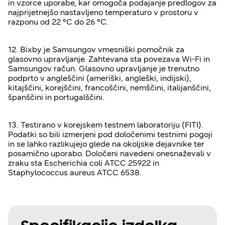
in vzorce uporabe, kar omogoča podajanje predlogov za
najprijetnejšo nastavljeno temperaturo v prostoru v
razponu od 22 °C do 26 °C.
12. Bixby je Samsungov vmesniški pomočnik za
glasovno upravljanje. Zahtevana sta povezava Wi-Fi in
Samsungov račun. Glasovno upravljanje je trenutno
podprto v angleščini (ameriški, angleški, indijski),
kitajščini, korejščini, francoščini, nemščini, italijanščini,
španščini in portugalščini.
13. Testirano v korejskem testnem laboratoriju (FITI).
Podatki so bili izmerjeni pod določenimi testnimi pogoji
in se lahko razlikujejo glede na okoljske dejavnike ter
posamično uporabo. Določeni navedeni onesnaževali v
zraku sta Escherichia coli ATCC 25922 in
Staphylococcus aureus ATCC 6538.